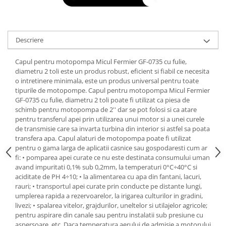
Tractoraș de tuns gazonul
Zootehnie
Incubatoare, oparitoare si
Descriere
deplumatoare
Echipamente pentru animale
Capul pentru motopompa Micul Fermier GF-0735 cu fulie,
Aparate de tuns animale
diametru 2 toli este un produs robust, eficient si fiabil ce necesita
Piese si accesorii aparate de tuns
o intretinere minimala, este un produs universal pentru toate
tipurile de motopompe. Capul pentru motopompa Micul Fermier
animale
GF-0735 cu fulie, diametru 2 toli poate fi utilizat ca piesa de
Tarcuri animale
schimb pentru motopompa de 2'' dar se pot folosi si ca atare
Semanatori
pentru transferul apei prin utilizarea unui motor si a unei curele
de transmisie care sa invarta turbina din interior si astfel sa poata
Masini batut stalpi si accesorii
transfera apa. Capul alaturi de motopompa poate fi utilizat
pentru o gama larga de aplicatii casnice sau gospodaresti cum ar
Roabe & accesorii
fi: • pomparea apei curate ce nu este destinata consumului uman
Casute gradina si cutii depozitare
avand impuritati 0,1% sub 0,2mm, la temperaturi 0°C÷40°C si
aciditate de PH 4÷10; • la alimentarea cu apa din fantani, lacuri,
Mobilier gradina
rauri; • transportul apei curate prin conducte pe distante lungi,
Corturi, Prelate si plase de
umplerea rapida a rezervoarelor, la irigarea culturilor in gradini,
umbrire
livezi; • spalarea vitelor, grajdurilor, uneltelor si utilajelor agricole;
pentru aspirare din canale sau pentru instalatii sub presiune cu
Lopeti zapada
aspersoare, etc. Daca temperatura aerului de admisie a motorului