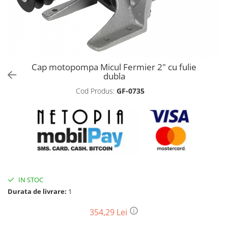
Biciclete, trotinete, triciclete
Biciclete electrice
Triciclete
Gradina
Cap motopompa Micul Fermier 2" cu fulie
Motoburghie si accesorii
dubla
Accesorii motoburghie
Cod Produs:
GF-0735
Motoburghie
Drujbe, fierastraie electrice
Drujbe pe benzina
Drujbe cu acumulator
Consumabile drujbe, fierastraie
electrice
Drujbe electrice
IN STOC
Durata de livrare:
1
Unelte electrice busteni
Mori cereale si batoze porumb
354,29 Lei
Batoze - mori desfacat porumb