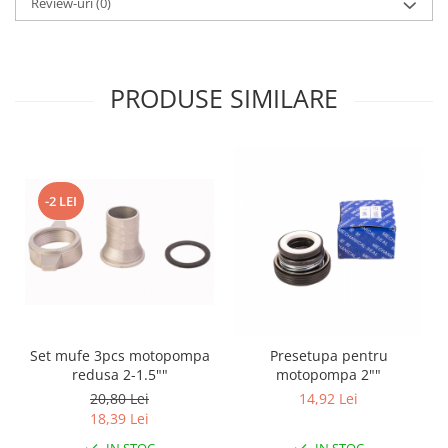
Review-uri
(0)
Pentru Casa si Camping
Aragaze, plite, piese butelii de
voiaj
Accesorii aragaze & butelii
PRODUSE SIMILARE
Butelii
Gratare
Pirostrii si accesorii pentru gatit
Plite & aragaze
-2 LEI
Iluminat & electrice
Prelungitoare & cabluri electrice
Becuri
Coliere plastic
Conectori/doze
Corpuri de iluminat
Set mufe 3pcs motopompa
Presetupa pentru
redusa 2-1.5""
motopompa 2""
Lampi solare
20,80 Lei
14,92 Lei
Lanterne
18,39 Lei
Lumina de crestere pentru plante