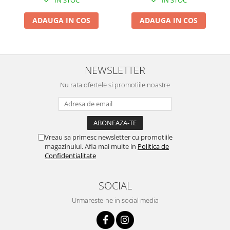
IN STOC
IN STOC
Proiectoare & lampi de lucru
Veioze si Lampi
ADAUGA IN COS
ADAUGA IN COS
Cantarire
Cantare comerciale
Cantare Corporale
NEWSLETTER
Aparate de spalat cu presiune si
Nu rata ofertele si promotiile noastre
accesorii
Accesorii aparatele de spalat cu
presiune
Aparate de spalat cu presiune
Vreau sa primesc newsletter cu promotiile
Instalatii sanitare
magazinului. Afla mai multe in
Politica de
Articole si accesorii pentru baie
Confidentialitate
Baterii baie
Baterii bucatarie
SOCIAL
Baterii cada
Urmareste-ne in social media
Baterii electrice
Baterii lavoar