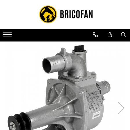
Toate Produsele
Vehicule electrice
Atv
Cu permis
Fără permis
Masini electrice
Motocross
Piese de schimb vehicule electrice
Scutere electrice
Scutere pe benzina
Tricicluri cargo fara permis
Tricicluri persoane
Trotinete electrice