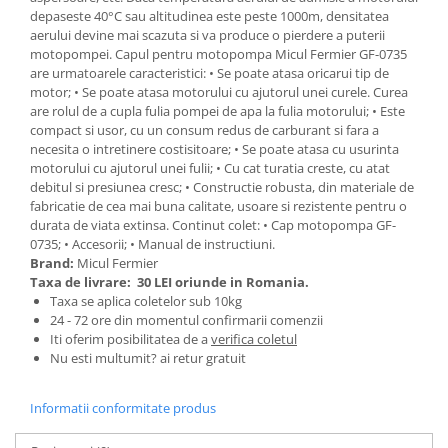
depaseste 40°C sau altitudinea este peste 1000m, densitatea
Zdrobitoare si teascuri
aerului devine mai scazuta si va produce o pierdere a puterii
Teascuri
motopompei. Capul pentru motopompa Micul Fermier GF-0735
are urmatoarele caracteristici: • Se poate atasa oricarui tip de
Zdrobitoare electrice
motor; • Se poate atasa motorului cu ajutorul unei curele. Curea
Zdrobitoare electrice & manuale
are rolul de a cupla fulia pompei de apa la fulia motorului; • Este
Zdrobitoare manuale
compact si usor, cu un consum redus de carburant si fara a
necesita o intretinere costisitoare; • Se poate atasa cu usurinta
Masini de cusut si accesorii
motorului cu ajutorul unei fulii; • Cu cat turatia creste, cu atat
Articole antidaunatori gradina
debitul si presiunea cresc; • Constructie robusta, din materiale de
fabricatie de cea mai buna calitate, usoare si rezistente pentru o
Sere si solarii
durata de viata extinsa. Continut colet: • Cap motopompa GF-
0735; • Accesorii; • Manual de instructiuni.
Suflante si aspiratoare exterior
Brand:
Micul Fermier
Unelte altoit
Taxa de livrare:
30 LEI oriunde in Romania.
Taxa se aplica coletelor sub 10kg
Unelte manuale de gradina -
24 - 72 ore din momentul confirmarii comenzii
Iti oferim posibilitatea de a
verifica coletul
Stropitori
Nu esti multumit? ai retur gratuit
Folie si plase pt plante
Masini de maturat manuale
Informatii conformitate produs
Masini batut stalpi