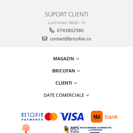
Chiuvete bucatarie compozit
Chiuvete inox
SUPORT CLIENTI
Coloane de dus
Luni-Vineri: 08:00 - 15
Robineti
0743802580
Scari
contact@bricofan.ro
Tapet 3D Autoadeziv
Climatizare si echipamente de
incalzire
MAGAZIN
Aere conditionate
BRICOFAN
Echipamente pt incalzire
Panouri solare
CLIENTI
Paturi electrice cu incalzire
DATE COMERCIALE
Sobe pe lemne
Umidificatoare
Ventilatoare
Kituri de siguranta si supravietuire
Kit-uri siguranta auto