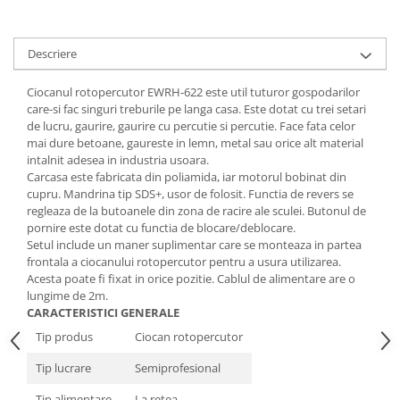
Tractoraș de tuns gazonul
Zootehnie
Descriere
Incubatoare, oparitoare si
deplumatoare
Ciocanul rotopercutor EWRH-622
este util tuturor gospodarilor
Echipamente pentru animale
care-si fac singuri treburile pe langa casa. Este dotat cu trei setari
Aparate de tuns animale
de lucru,
gaurire, gaurire cu percutie si percutie
. Face fata celor
Piese si accesorii aparate de tuns
mai dure betoane, gaureste in lemn, metal sau orice alt material
intalnit adesea in industria usoara.
animale
Carcasa este fabricata din poliamida, iar motorul bobinat din
Tarcuri animale
cupru. Mandrina tip SDS+, usor de folosit. Functia de revers se
Semanatori
regleaza de la butoanele din zona de racire ale sculei. Butonul de
pornire este dotat cu functia de blocare/deblocare.
Masini batut stalpi si accesorii
Setul include un maner suplimentar care se monteaza in partea
frontala a ciocanului rotopercutor pentru a usura utilizarea.
Roabe & accesorii
Acesta poate fi fixat in orice pozitie. Cablul de alimentare are o
Casute gradina si cutii depozitare
lungime de 2m.
CARACTERISTICI GENERALE
Mobilier gradina
Tip produs
Ciocan rotopercutor
Corturi, Prelate si plase de
umbrire
Tip lucrare
Semiprofesional
Lopeti zapada
Tip alimentare
La retea