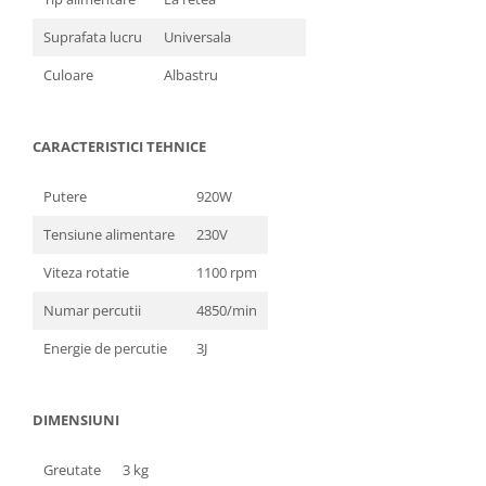
Zdrobitoare si teascuri
Suprafata lucru
Universala
Teascuri
Culoare
Albastru
Zdrobitoare electrice
Zdrobitoare electrice & manuale
Zdrobitoare manuale
CARACTERISTICI TEHNICE
Masini de cusut si accesorii
Putere
920W
Articole antidaunatori gradina
Tensiune alimentare
230V
Sere si solarii
Suflante si aspiratoare exterior
Viteza rotatie
1100 rpm
Unelte altoit
Numar percutii
4850/min
Unelte manuale de gradina -
Energie de percutie
3J
Stropitori
Folie si plase pt plante
DIMENSIUNI
Masini de maturat manuale
Masini batut stalpi
Greutate
3 kg