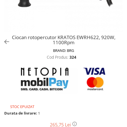
Biciclete, trotinete, triciclete
Biciclete electrice
Triciclete
Gradina
Ciocan rotopercutor KRATOS EWRH622, 920W,
Motoburghie si accesorii
1100Rpm
Accesorii motoburghie
BRAND:
BRG
Motoburghie
Cod Produs:
324
Drujbe, fierastraie electrice
Drujbe pe benzina
Drujbe cu acumulator
Consumabile drujbe, fierastraie
electrice
Drujbe electrice
STOC EPUIZAT
Unelte electrice busteni
Durata de livrare:
1
Mori cereale si batoze porumb
Batoze - mori desfacat porumb
265,75 Lei