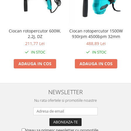
Proiectoare & lampi de lucru
Veioze si Lampi
Cantarire
Cantare comerciale
Ciocan rotopercutor 600W,
Ciocan rotopercutor 1500W
Cantare Corporale
2.2J, DZ
930rpm 4500bpm 32mm
Aparate de spalat cu presiune si
211,77 Lei
488,89 Lei
accesorii
IN STOC
IN STOC
Accesorii aparatele de spalat cu
presiune
ADAUGA IN COS
ADAUGA IN COS
Aparate de spalat cu presiune
Instalatii sanitare
Articole si accesorii pentru baie
NEWSLETTER
Baterii baie
Nu rata ofertele si promotiile noastre
Baterii bucatarie
Baterii cada
Baterii electrice
Baterii lavoar
Vreau sa primesc newsletter cu promotiile