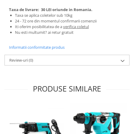
Pentru Casa si Camping
Taxa de livrare:
30 LEI oriunde in Romania.
Aragaze, plite, piese butelii de
Taxa se aplica coletelor sub 10kg
voiaj
24 - 72 ore din momentul confirmarii comenzii
Iti oferim posibilitatea de a
verifica coletul
Accesorii aragaze & butelii
Nu esti multumit? ai retur gratuit
Butelii
Gratare
Informatii conformitate produs
Pirostrii si accesorii pentru gatit
Plite & aragaze
Review-uri
(0)
Iluminat & electrice
Prelungitoare & cabluri electrice
Becuri
PRODUSE SIMILARE
Coliere plastic
Conectori/doze
Corpuri de iluminat
Lampi solare
Lanterne
Lumina de crestere pentru plante