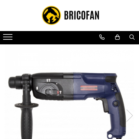
Toate Produsele
Vehicule electrice
Atv
Cu permis
Fără permis
Masini electrice
Motocross
Piese de schimb vehicule electrice
Scutere electrice
Scutere pe benzina
Tricicluri cargo fara permis
Tricicluri persoane
Trotinete electrice