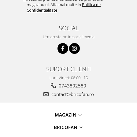
Chiuvete bucatarie compozit
magazinului. Afla mai multe in
Politica de
Confidentialitate
Chiuvete inox
Coloane de dus
Robineti
SOCIAL
Scari
Urmareste-ne in social media
Tapet 3D Autoadeziv
Climatizare si echipamente de
incalzire
SUPORT CLIENTI
Aere conditionate
Echipamente pt incalzire
Luni-Vineri: 08:00 - 15
Panouri solare
0743802580
Paturi electrice cu incalzire
contact@bricofan.ro
Sobe pe lemne
Umidificatoare
MAGAZIN
Ventilatoare
Kituri de siguranta si supravietuire
BRICOFAN
Kit-uri siguranta auto