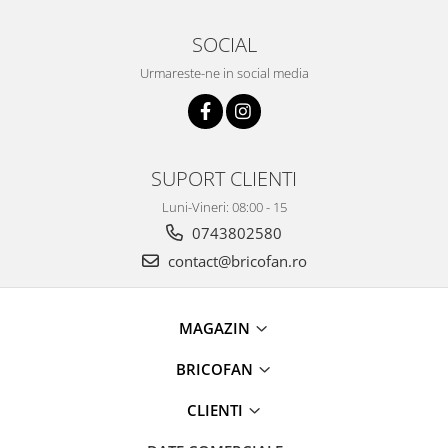
Kit-uri Supravietuire si Accesorii
Camping
SOCIAL
Curatenie si menaj
Urmareste-ne in social media
Accesorii ingrijire casa
Accesorii maturi, mopuri si galeti
Aparate de calcat
Aspiratoare electrice
SUPORT CLIENTI
Cutii depozitare diverse
Luni-Vineri: 08:00 - 15
Cutii depozitare medicamente
0743802580
Cutii pentru chei
contact@bricofan.ro
Dulapuri si rafturi de depozitare
Maturi, mopuri si galeti
Organizatoare imbracaminte si
MAGAZIN
incaltaminte
BRICOFAN
Perii de curatare
Perii si aparate scame
CLIENTI
Stergatoare geam