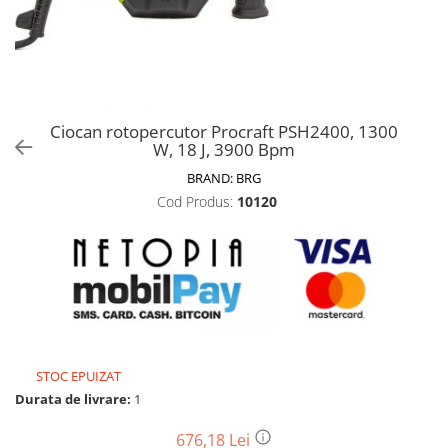
Biciclete, trotinete, triciclete
Biciclete electrice
Triciclete
Gradina
Ciocan rotopercutor Procraft PSH2400, 1300
Motoburghie si accesorii
W, 18 J, 3900 Bpm
Accesorii motoburghie
BRAND:
BRG
Motoburghie
Cod Produs:
10120
Drujbe, fierastraie electrice
Drujbe pe benzina
Drujbe cu acumulator
Consumabile drujbe, fierastraie
electrice
Drujbe electrice
STOC EPUIZAT
Unelte electrice busteni
Durata de livrare:
1
Mori cereale si batoze porumb
Batoze - mori desfacat porumb
676,18 Lei