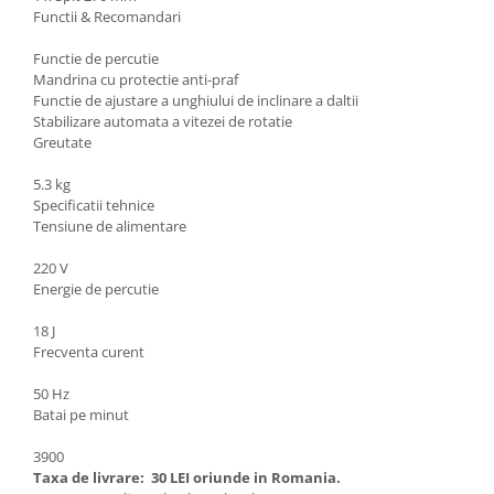
Pentru Casa si Camping
Functii & Recomandari
Aragaze, plite, piese butelii de
Functie de percutie
voiaj
Mandrina cu protectie anti-praf
Accesorii aragaze & butelii
Functie de ajustare a unghiului de inclinare a daltii
Stabilizare automata a vitezei de rotatie
Butelii
Greutate
Gratare
5.3 kg
Pirostrii si accesorii pentru gatit
Specificatii tehnice
Plite & aragaze
Tensiune de alimentare
Iluminat & electrice
220 V
Prelungitoare & cabluri electrice
Energie de percutie
Becuri
18 J
Coliere plastic
Frecventa curent
Conectori/doze
Corpuri de iluminat
50 Hz
Batai pe minut
Lampi solare
Lanterne
3900
Lumina de crestere pentru plante
Taxa de livrare:
30 LEI oriunde in Romania.