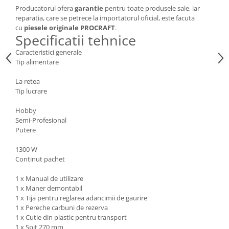
Producatorul ofera
garantie
pentru toate produsele sale, iar
Zdrobitoare si teascuri
reparatia, care se petrece la importatorul oficial, este facuta
Teascuri
cu
piesele originale PROCRAFT
.
Specificatii tehnice
Zdrobitoare electrice
Caracteristici generale
Zdrobitoare electrice & manuale
Tip alimentare
Zdrobitoare manuale
Masini de cusut si accesorii
La retea
Tip lucrare
Articole antidaunatori gradina
Hobby
Sere si solarii
Semi-Profesional
Suflante si aspiratoare exterior
Putere
Unelte altoit
1300 W
Unelte manuale de gradina -
Continut pachet
Stropitori
1 x Manual de utilizare
Folie si plase pt plante
1 x Maner demontabil
1 x Tija pentru reglarea adancimii de gaurire
Masini de maturat manuale
1 x Pereche carbuni de rezerva
1 x Cutie din plastic pentru transport
Masini batut stalpi
1 x Spit 270 mm