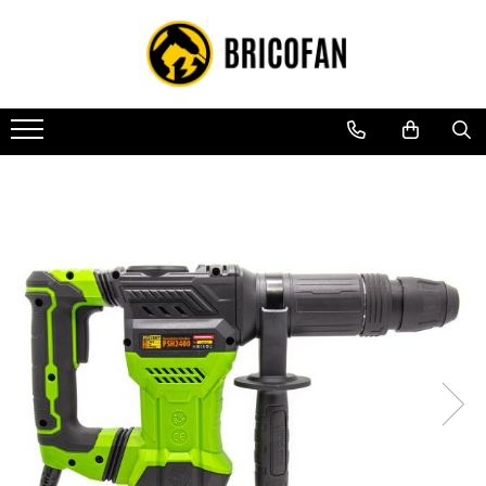
Toate Produsele
Vehicule electrice
Atv
Cu permis
Fără permis
Masini electrice
Motocross
Piese de schimb vehicule electrice
Scutere electrice
Scutere pe benzina
Tricicluri cargo fara permis
Tricicluri persoane
Trotinete electrice