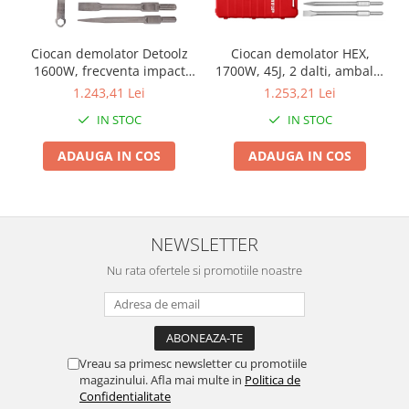
Chiuvete bucatarie compozit
Chiuvete inox
Ciocan demolator Detoolz
Ciocan demolator HEX,
Coloane de dus
1600W, frecventa impact
1700W, 45J, 2 dalti, ambalat
Robineti
1500bpm, energie impact
in cutie de transport -
1.243,41 Lei
1.253,21 Lei
Scari
45 Jouli
EDBRH1701, EMTOP
IN STOC
IN STOC
Tapet 3D Autoadeziv
ADAUGA IN COS
ADAUGA IN COS
Climatizare si echipamente de
incalzire
Aere conditionate
Echipamente pt incalzire
NEWSLETTER
Panouri solare
Nu rata ofertele si promotiile noastre
Paturi electrice cu incalzire
Sobe pe lemne
Umidificatoare
Ventilatoare
Vreau sa primesc newsletter cu promotiile
Kituri de siguranta si supravietuire
magazinului. Afla mai multe in
Politica de
Confidentialitate
Kit-uri siguranta auto