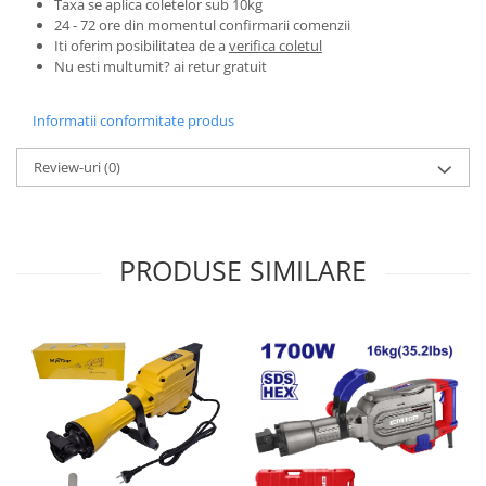
Taxa se aplica coletelor sub 10kg
Proiectoare & lampi de lucru
24 - 72 ore din momentul confirmarii comenzii
Veioze si Lampi
Iti oferim posibilitatea de a
verifica coletul
Nu esti multumit? ai retur gratuit
Cantarire
Cantare comerciale
Informatii conformitate produs
Cantare Corporale
Aparate de spalat cu presiune si
Review-uri
(0)
accesorii
Accesorii aparatele de spalat cu
presiune
PRODUSE SIMILARE
Aparate de spalat cu presiune
Instalatii sanitare
Articole si accesorii pentru baie
Baterii baie
Baterii bucatarie
Baterii cada
Baterii electrice
Baterii lavoar