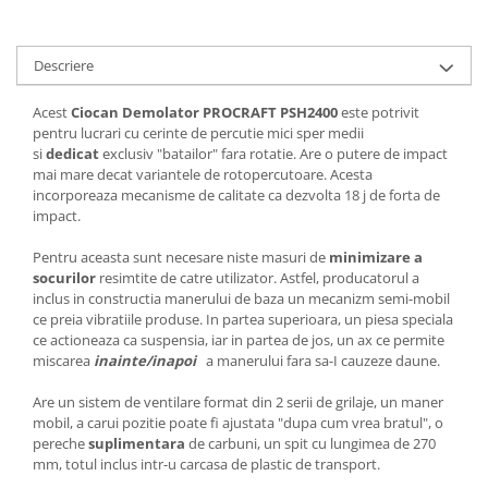
Tractoraș de tuns gazonul
Zootehnie
Descriere
Incubatoare, oparitoare si
deplumatoare
Acest
Ciocan Demolator PROCRAFT PSH2400
este potrivit
Echipamente pentru animale
pentru lucrari cu cerinte de percutie mici sper medii
Aparate de tuns animale
si
dedicat
exclusiv "batailor" fara rotatie. Are o putere de impact
Piese si accesorii aparate de tuns
mai mare decat variantele de rotopercutoare. Acesta
incorporeaza mecanisme de calitate ca dezvolta 18 j de forta de
animale
impact.
Tarcuri animale
Semanatori
Pentru aceasta sunt necesare niste masuri de
minimizare a
socurilor
resimtite de catre utilizator. Astfel, producatorul a
Masini batut stalpi si accesorii
inclus in constructia manerului de baza un mecanizm semi-mobil
ce preia vibratiile produse. In partea superioara, un piesa speciala
Roabe & accesorii
ce actioneaza ca suspensia, iar in partea de jos, un ax ce permite
Casute gradina si cutii depozitare
miscarea
inainte/inapoi
a manerului fara sa-I cauzeze daune.
Mobilier gradina
Are un sistem de ventilare format din 2 serii de grilaje, un maner
Corturi, Prelate si plase de
mobil, a carui pozitie poate fi ajustata "dupa cum vrea bratul", o
umbrire
pereche
suplimentara
de carbuni, un spit cu lungimea de 270
mm, totul inclus intr-u carcasa de plastic de transport.
Lopeti zapada