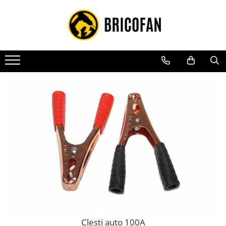
Toate Produsele
Vehicule electrice
Atv
Cu permis
Fără permis
Masini electrice
Motocross
Piese de schimb vehicule electrice
Scutere electrice
Scutere pe benzina
Tricicluri cargo fara permis
Tricicluri persoane
Clesti auto 100A
Trotinete electrice