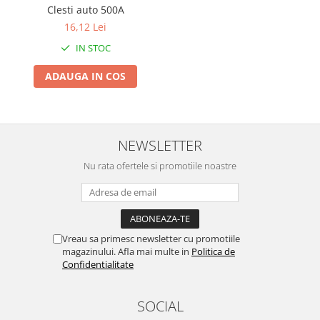
Clesti auto 500A
Zdrobitoare si teascuri
16,12 Lei
Teascuri
IN STOC
Zdrobitoare electrice
Zdrobitoare electrice & manuale
ADAUGA IN COS
Zdrobitoare manuale
Masini de cusut si accesorii
Articole antidaunatori gradina
NEWSLETTER
Sere si solarii
Nu rata ofertele si promotiile noastre
Suflante si aspiratoare exterior
Unelte altoit
Unelte manuale de gradina -
Vreau sa primesc newsletter cu promotiile
Stropitori
magazinului. Afla mai multe in
Politica de
Folie si plase pt plante
Confidentialitate
Masini de maturat manuale
SOCIAL
Masini batut stalpi