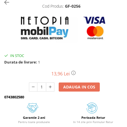
Cod Produs:
GF-0256
Biciclete, trotinete, triciclete
Biciclete electrice
Triciclete
Gradina
Motoburghie si accesorii
Accesorii motoburghie
IN STOC
Motoburghie
Durata de livrare:
1
Drujbe, fierastraie electrice
Drujbe pe benzina
13,96 Lei
Drujbe cu acumulator
ADAUGA IN COS
Consumabile drujbe, fierastraie
electrice
0743802580
Drujbe electrice
Unelte electrice busteni
Mori cereale si batoze porumb
Garantie 2 ani
Perioada Retur
Pentru toate produsele
In 14 zile prin Formular Retur
Batoze - mori desfacat porumb