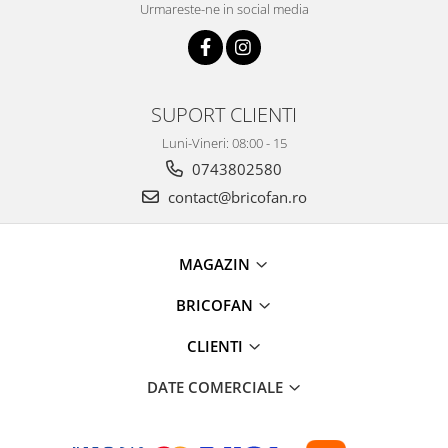
Urmareste-ne in social media
Pentru Casa si Camping
Aragaze, plite, piese butelii de
voiaj
Accesorii aragaze & butelii
SUPORT CLIENTI
Butelii
Gratare
Luni-Vineri: 08:00 - 15
Pirostrii si accesorii pentru gatit
0743802580
Plite & aragaze
contact@bricofan.ro
Iluminat & electrice
Prelungitoare & cabluri electrice
MAGAZIN
Becuri
Coliere plastic
BRICOFAN
Conectori/doze
CLIENTI
Corpuri de iluminat
Lampi solare
DATE COMERCIALE
Lanterne
Lumina de crestere pentru plante