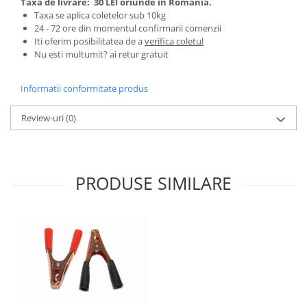
Taxa de livrare:
30 LEI oriunde in Romania.
Tractoraș de tuns gazonul
Taxa se aplica coletelor sub 10kg
Zootehnie
24 - 72 ore din momentul confirmarii comenzii
Iti oferim posibilitatea de a
verifica coletul
Incubatoare, oparitoare si
Nu esti multumit? ai retur gratuit
deplumatoare
Echipamente pentru animale
Informatii conformitate produs
Aparate de tuns animale
Piese si accesorii aparate de tuns
Review-uri
(0)
animale
Tarcuri animale
Semanatori
PRODUSE SIMILARE
Masini batut stalpi si accesorii
Roabe & accesorii
Casute gradina si cutii depozitare
Mobilier gradina
Corturi, Prelate si plase de
umbrire
Lopeti zapada