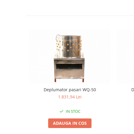
Tractoraș de tuns gazonul
Zootehnie
Incubatoare, oparitoare si
deplumatoare
Echipamente pentru animale
Aparate de tuns animale
Piese si accesorii aparate de tuns
animale
Tarcuri animale
Semanatori
Masini batut stalpi si accesorii
Roabe & accesorii
Deplumator pasari WQ-50
D
1.831,94 Lei
Casute gradina si cutii depozitare
Mobilier gradina
IN STOC
Corturi, Prelate si plase de
umbrire
ADAUGA IN COS
Lopeti zapada