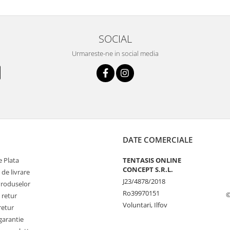
SOCIAL
Urmareste-ne in social media
DATE COMERCIALE
 Plata
TENTASIS ONLINE
CONCEPT S.R.L.
 de livrare
J23/4878/2018
Produselor
Ro39970151
©
 retur
Voluntari, Ilfov
retur
garantie