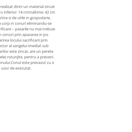
realizat dintr-un material zincat
u inferior: 14 cmInaltime: 42 cm
tice si de utile in gospodarie,
ga corp in conuri eliminandu-se
ificare – pasarile nu mai trebuie
in conuri prin apasarea in jos
rea locului sacrificarii prin
ector al sangelui imediat sub
rilor este zincat, are un perete
tele) rotunjite, pentru a preveni
conului.Conul este prevazut cu o
, usor de executat.