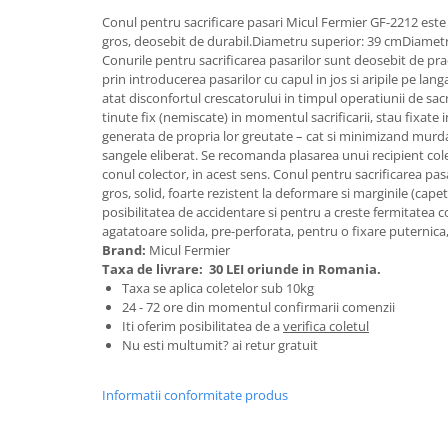
Granulatoare
Conul pentru sacrificare pasari Micul Fermier GF-2212 este 
Mori pentru cereale
gros, deosebit de durabil.Diametru superior: 39 cmDiametr
Conurile pentru sacrificarea pasarilor sunt deosebit de prac
Mori pentru fructe si legume
prin introducerea pasarilor cu capul in jos si aripile pe lan
Mori pentru furaje
atat disconfortul crescatorului in timpul operatiunii de sacr
Mori pentru furaje si resturi
tinute fix (nemiscate) in momentul sacrificarii, stau fixate 
generata de propria lor greutate – cat si minimizand murdari
vegetale
sangele eliberat. Se recomanda plasarea unui recipient col
Motoare granulatoare
conul colector, in acest sens. Conul pentru sacrificarea pasa
Piese si accesorii mori
gros, solid, foarte rezistent la deformare si marginile (cape
posibilitatea de accidentare si pentru a creste fermitatea 
Tocatoare furaje si crengi
agatatoare solida, pre-perforata, pentru o fixare puternica
Tocatoare furaje
Brand:
Micul Fermier
Taxa de livrare:
30 LEI oriunde in Romania.
Consumabile si acesorii tocatoare
Taxa se aplica coletelor sub 10kg
Tocatoare crengi
24 - 72 ore din momentul confirmarii comenzii
Motocoase, Trimmere si Masini de
Iti oferim posibilitatea de a
verifica coletul
tuns gazon
Nu esti multumit? ai retur gratuit
Motocositori cu motoare 2T
Informatii conformitate produs
Trimmere electrice
Masini de tuns gazon pe benzina