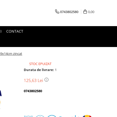
0743802580
0,00
I
CONTACT
x39x14cm zincat
STOC EPUIZAT
Durata de livrare:
1
125,63 Lei
0743802580
Transport
gratuit
Perioada
Magazin
De
Garantie
Deschidere
Retur
Romanesc
la
Suport
2
colet
In
a
Cele