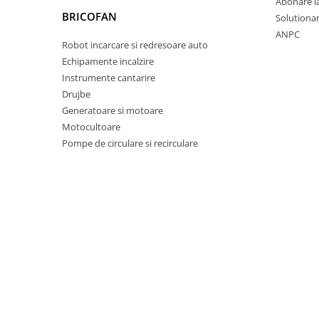
Abonare l
Pentru Casa si Camping
BRICOFAN
Solutionare
Aragaze, plite, piese butelii de
ANPC
voiaj
Robot incarcare si redresoare auto
Echipamente incalzire
Accesorii aragaze & butelii
Instrumente cantarire
Butelii
Drujbe
Gratare
Generatoare si motoare
Pirostrii si accesorii pentru gatit
Motocultoare
Plite & aragaze
Pompe de circulare si recirculare
Iluminat & electrice
Prelungitoare & cabluri electrice
Becuri
Coliere plastic
Conectori/doze
Corpuri de iluminat
Lampi solare
Lanterne
Lumina de crestere pentru plante