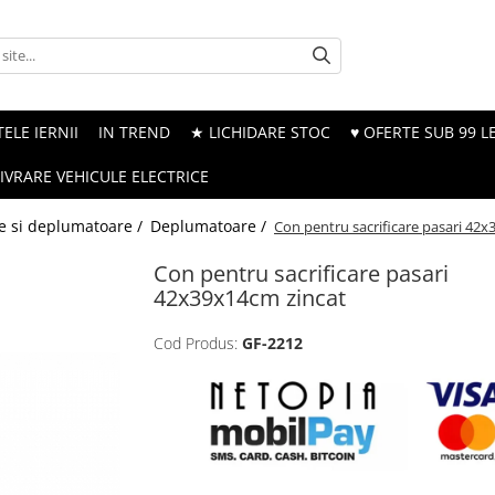
ELE IERNII
IN TREND
★ LICHIDARE STOC
♥ OFERTE SUB 99 LE
LIVRARE VEHICULE ELECTRICE
re si deplumatoare /
Deplumatoare /
Con pentru sacrificare pasari 42
Con pentru sacrificare pasari
42x39x14cm zincat
Cod Produs:
GF-2212