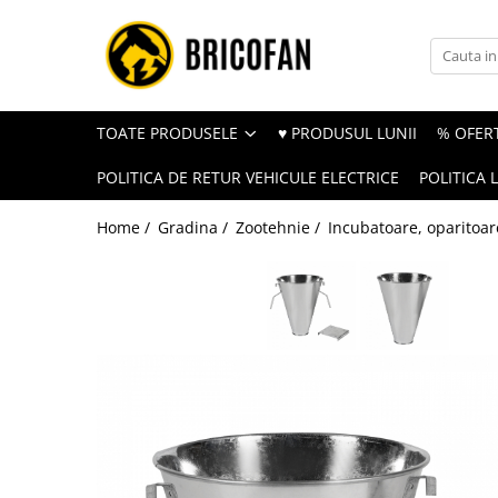
Toate Produsele
Vehicule electrice
TOATE PRODUSELE
♥ PRODUSUL LUNII
% OFERT
Atv
POLITICA DE RETUR VEHICULE ELECTRICE
POLITICA 
Cu permis
Fără permis
Home /
Gradina /
Zootehnie /
Incubatoare, oparitoa
Masini electrice
Motocross
Piese de schimb vehicule electrice
Scutere electrice
Scutere pe benzina
Tricicluri cargo fara permis
Tricicluri persoane
Trotinete electrice