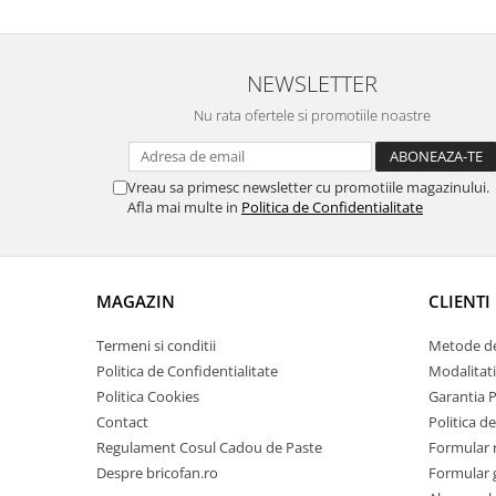
Zdrobitoare si teascuri
Teascuri
NEWSLETTER
Zdrobitoare electrice
Zdrobitoare electrice & manuale
Nu rata ofertele si promotiile noastre
Zdrobitoare manuale
Masini de cusut si accesorii
Vreau sa primesc newsletter cu promotiile magazinului.
Articole antidaunatori gradina
Afla mai multe in
Politica de Confidentialitate
Sere si solarii
Suflante si aspiratoare exterior
MAGAZIN
CLIENTI
Unelte altoit
Unelte manuale de gradina -
Termeni si conditii
Metode de
Politica de Confidentialitate
Modalitati
Stropitori
Politica Cookies
Garantia 
Folie si plase pt plante
Contact
Politica de
Masini de maturat manuale
Regulament Cosul Cadou de Paste
Formular 
Despre bricofan.ro
Formular 
Masini batut stalpi