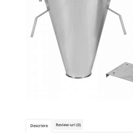
Biciclete, trotinete, triciclete
Biciclete electrice
Triciclete
Gradina
Motoburghie si accesorii
Accesorii motoburghie
Motoburghie
Drujbe, fierastraie electrice
Drujbe pe benzina
Drujbe cu acumulator
Consumabile drujbe, fierastraie
electrice
Drujbe electrice
Unelte electrice busteni
Mori cereale si batoze porumb
Review-uri
(0)
Descriere
Batoze - mori desfacat porumb