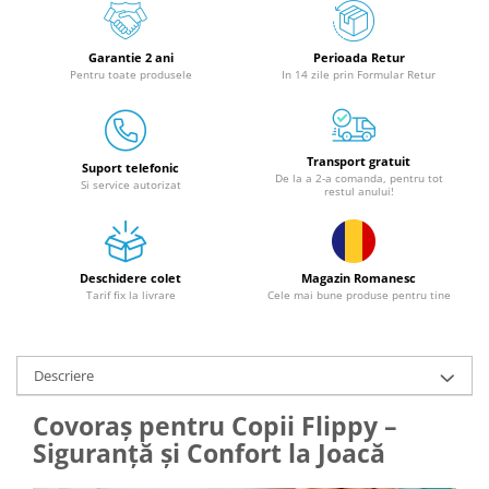
Granulatoare
Mori pentru cereale
Garantie 2 ani
Perioada Retur
Mori pentru fructe si legume
Pentru toate produsele
In 14 zile prin Formular Retur
Mori pentru furaje
Mori pentru furaje si resturi
vegetale
Transport gratuit
Suport telefonic
Motoare granulatoare
De la a 2-a comanda, pentru tot
Si service autorizat
restul anului!
Piese si accesorii mori
Tocatoare furaje si crengi
Tocatoare furaje
Deschidere colet
Magazin Romanesc
Consumabile si acesorii tocatoare
Tarif fix la livrare
Cele mai bune produse pentru tine
Tocatoare crengi
Motocoase, Trimmere si Masini de
tuns gazon
Descriere
Motocositori cu motoare 2T
Covoraș pentru Copii Flippy –
Trimmere electrice
Siguranță și Confort la Joacă
Masini de tuns gazon pe benzina