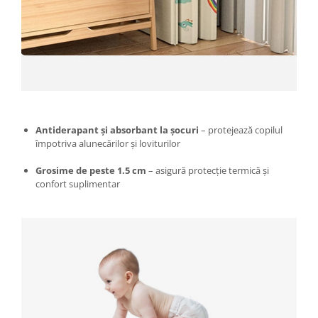
Proiectoare & lampi de lucru
Veioze si Lampi
Cantarire
Cantare comerciale
Cantare Corporale
Aparate de spalat cu presiune si
accesorii
Antiderapant și absorbant la șocuri
– protejează copilul
Accesorii aparatele de spalat cu
împotriva alunecărilor și loviturilor
presiune
Grosime de peste 1.5 cm
– asigură protecție termică și
Aparate de spalat cu presiune
confort suplimentar
Instalatii sanitare
Articole si accesorii pentru baie
Baterii baie
Baterii bucatarie
Baterii cada
Baterii electrice
Baterii lavoar