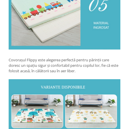
Vibratoare beton
Polizoare electrice
Accesorii polizoare electrice de
banc
Accesorii polizoare unghiulare
Adaptoare taiere lant pentru
polizoare unghiulare
Polizoare electrice de banc
Covorașul Flippy este alegerea perfectă pentru părinții care
Polizoare unghiulare electrice
doresc un spațiu sigur și confortabil pentru copilul lor, fie că este
Slefuitoare pereti electrice
folosit acasă, în călătorii sau în aer liber.
Accesorii slefuitoare electrice
Consumabile slefuitoare electrice
Slefuitoare electrice cu aspirator
Slefuitoare electrice cu banda
Slefuitoare excentrice
Slefuitoare pe vibratii
Fierastraie electrice