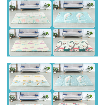
Consumabile fierastraie electrice
pendulare
Fierastraie electrice circulare de
mana
Fierastraie electrice circulare
stationare
Fierastraie electrice pendulare
verticale
Fierastraie pendulare electrice
Masini debitat si prelucrare lemn
Masini de gaurit si insurubat
Accesorii masini de gaurit
Ciocane rotopercutoare
Ciocane rotopercutoare cu
acumulator
Consumabile masini de gaurit
Demolatoare
Masini de gaurit si insurubat cu
acumulatori