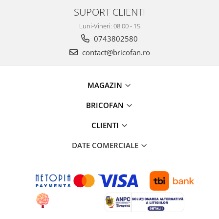
Motopompe si piese
SUPORT CLIENTI
Motopompe
Luni-Vineri: 08:00 - 15
Piese si accesorii motopompe
0743802580
Pompe de circulare si recirculare
contact@bricofan.ro
Sisteme de stropit
Pompe de stropit cu acumulator
MAGAZIN
Pompe de stropit manuale
Accesorii pompe de stropit
BRICOFAN
Atomizoare
CLIENTI
Piese pompe de stropit
Sisteme irigat
DATE COMERCIALE
Accesorii furtune, banda picurare
Accesorii pentru irigat
Banda si tub de picurare
Compresiune pentru alimentare
apa si irigatii
Furtune, banda picurare si