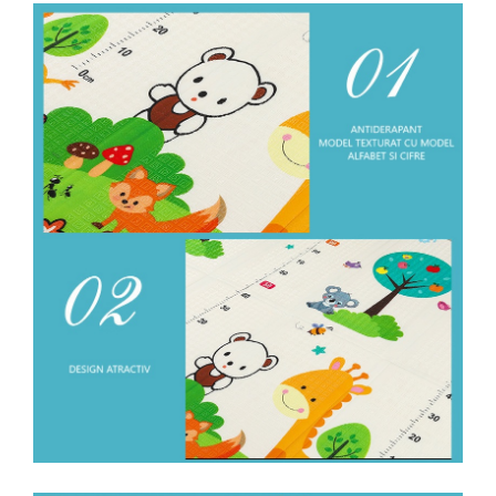
Instalatii de Craciun
Instalatii liniare si role de furtun
luminos
Instalatii liniare/sir
Instalatii perdea
Instalatii plasa
Instalatii Solare
Instalatii turturi-franjuri
Liniare 220V
Perdea 220V
Plasa 220V
Turturi/Franjuri 220V
Diverse pentru casa si camping
Feronerie
Balamale si zavoare
Broaste si clante
Accesorii litiere