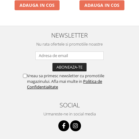
Aer conditionat multisplit
ADAUGA IN COS
ADAUGA IN COS
Aer conditionat rezidential
Pompe, motopompe, sisteme de
irigat si stropit
NEWSLETTER
Pompe submersibile
Nu rata ofertele si promotiile noastre
Pompe submersibile
Piese si accesorii pompe
submersibile
Pompe apa menajera cu si fara
tocator
Vreau sa primesc newsletter cu promotiile
magazinului. Afla mai multe in
Politica de
Pompe apa menajera cu si fara
Confidentialitate
tocator
Pompe de suprafata
SOCIAL
Pompe de suprafata
Urmareste-ne in social media
Hidrofoare, piese si accesorii
Hidrofoare
Piese si accesorii hidrofoare