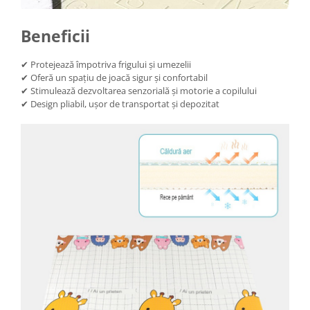
Masini tocat carne electrice
Beneficii
Mixere
Oale si Cratite
✔ Protejează împotriva frigului și umezelii
Oale sub presiune
✔ Oferă un spațiu de joacă sigur și confortabil
Pahare / Sticle cu Pai / Cani termos
✔ Stimulează dezvoltarea senzorială și motorie a copilului
✔ Design pliabil, ușor de transportat și depozitat
Palnii
Storcatoare
Tavi copt
Tigai
Ustensile de bucatarie
Auto
Stații încărcare vehicule electrice
Anvelope auto
Chingi
Clesti auto
Compresoare auto si pompe
Cricuri