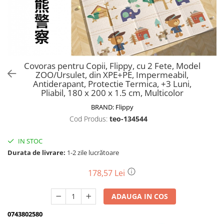
Biciclete, trotinete, triciclete
Biciclete electrice
Triciclete
Gradina
Covoras pentru Copii, Flippy, cu 2 Fete, Model
Motoburghie si accesorii
ZOO/Ursulet, din XPE+PE, Impermeabil,
Antiderapant, Protectie Termica, +3 Luni,
Accesorii motoburghie
Pliabil, 180 x 200 x 1.5 cm, Multicolor
Motoburghie
BRAND:
Flippy
Drujbe, fierastraie electrice
Cod Produs:
teo-134544
Drujbe pe benzina
Drujbe cu acumulator
IN STOC
Durata de livrare:
1-2 zile lucrătoare
Consumabile drujbe, fierastraie
electrice
178,57 Lei
Drujbe electrice
Unelte electrice busteni
ADAUGA IN COS
Mori cereale si batoze porumb
0743802580
Batoze - mori desfacat porumb