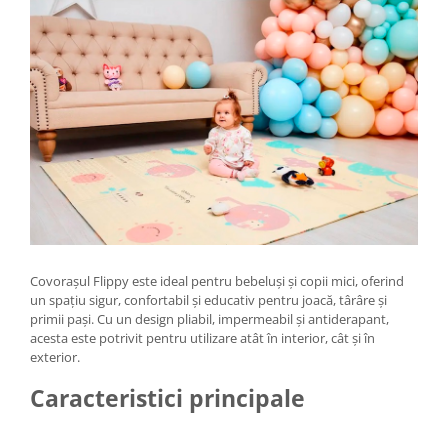
Tractoraș de tuns gazonul
Zootehnie
Incubatoare, oparitoare si
deplumatoare
Echipamente pentru animale
Aparate de tuns animale
Piese si accesorii aparate de tuns
animale
Tarcuri animale
Semanatori
Masini batut stalpi si accesorii
Covorașul Flippy este ideal pentru bebeluși și copii mici, oferind
Roabe & accesorii
un spațiu sigur, confortabil și educativ pentru joacă, târâre și
primii pași. Cu un design pliabil, impermeabil și antiderapant,
Casute gradina si cutii depozitare
acesta este potrivit pentru utilizare atât în interior, cât și în
Mobilier gradina
exterior.
Corturi, Prelate si plase de
Caracteristici principale
umbrire
Lopeti zapada