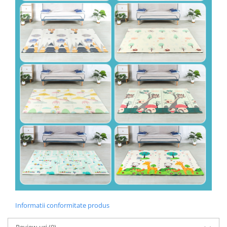
Rindele electrice
Pistoale electrice aer cald si vopsit
Pistoale electrice aer cald
Pistoale electrice de vopsit
Echipamente de protectie
Cizme, bocanci, pantofi si galosi
Manusi si palmare
Ochelari si casti de protectie
Statii si pistoale de lipit
Statii si pistoale de lipit
Accesorii, consumabile, piese
Accesorii
Acumulatori si incarcatoare scule
electrice
Discuri taiere
Informatii conformitate produs
Strung
Scule de mana