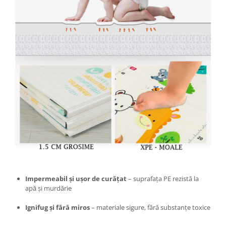
Chiuvete bucatarie compozit
Chiuvete inox
Coloane de dus
Robineti
Scari
Tapet 3D Autoadeziv
Climatizare si echipamente de
incalzire
Aere conditionate
Echipamente pt incalzire
Panouri solare
Paturi electrice cu incalzire
Sobe pe lemne
Impermeabil și ușor de curățat
– suprafața PE rezistă la
Umidificatoare
apă și murdărie
Ventilatoare
Kituri de siguranta si supravietuire
Ignifug și fără miros
– materiale sigure, fără substanțe toxice
Kit-uri siguranta auto