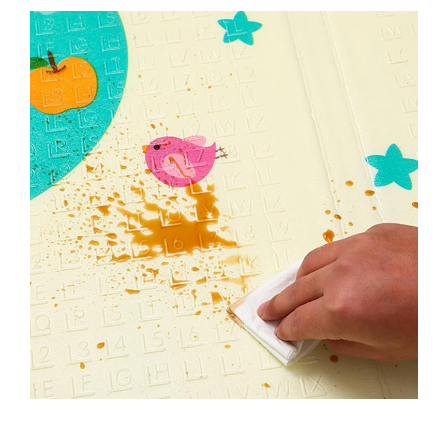
Kit-uri Supravietuire si Accesorii
Camping
Curatenie si menaj
Accesorii ingrijire casa
Accesorii maturi, mopuri si galeti
Aparate de calcat
Aspiratoare electrice
Cutii depozitare diverse
Cutii depozitare medicamente
Cutii pentru chei
Dulapuri si rafturi de depozitare
Maturi, mopuri si galeti
Organizatoare imbracaminte si
incaltaminte
Perii de curatare
Perii si aparate scame
Stergatoare geam