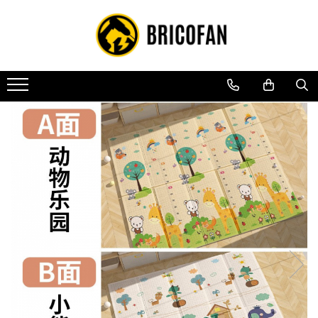
Toate Produsele
Vehicule electrice
Atv
Cu permis
Fără permis
Masini electrice
Motocross
Piese de schimb vehicule electrice
Scutere electrice
Scutere pe benzina
Tricicluri cargo fara permis
Tricicluri persoane
Trotinete electrice