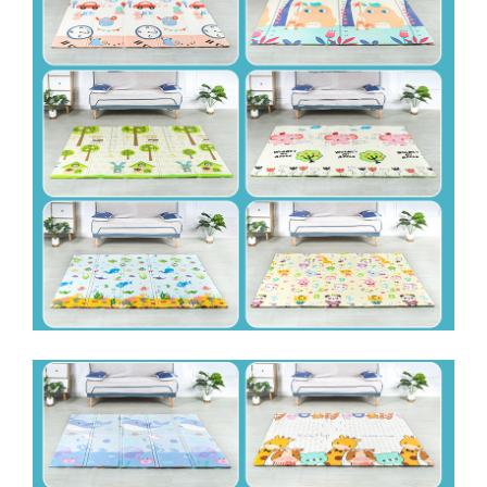
Masini de gaurit si insurubat
electrice
Amestecatoare electrice
mixere mortar sau vopsea
Compresoare si scule pneumatice
Accesorii scule pneumatice
Compresoare si accesorii
Scule pneumatice
Ridicare greutati
Accesorii pentru macarale
Macarale electrice
Macarale manuale
Aparate si instrumente de masurat
Rulete
Telemetre, nivele, sublere
Masini de polisat