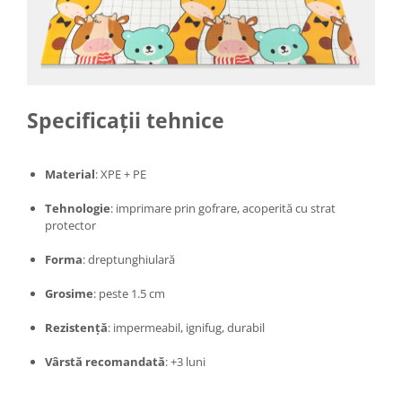
Intretinere interior/exterior
Modulatoare FM
Perii de zapada si raclete
Pompe de transfer
Decoratiuni, ornamente si articole
Specificații tehnice
Craciun
Accesorii si componente craciun
Material
: XPE + PE
Beteala si ghirlande Craciun
Brazi de Craciun
Tehnologie
: imprimare prin gofrare, acoperită cu strat
protector
Costume Craciun
Decoratiuni luminoase exterioare &
Forma
: dreptunghiulară
interioare
Figurine muzicale
Grosime
: peste 1.5 cm
Figurine si decoratiuni Craciun
Rezistență
: impermeabil, ignifug, durabil
Furtun - Tub - rola craciun
Vârstă recomandată
: +3 luni
Instalatii Craciun 220V
Instalatii cu baterii