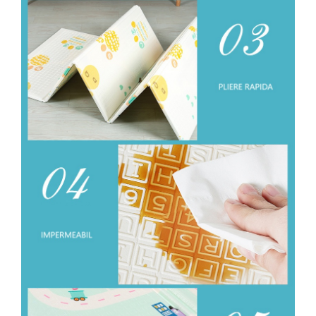
Accesorii pentru animale
Aparate de Masaj
Articole si accesorii birou
Electrocasnice
Storcatoare / Blendere
Mobilier
Genți de voiaj & genți
Mobilier camping
Sonerii
Bricolaj
Echipamente de constructii si
instalatii
Betoniere
Alte instrumente de constructie
Echipamente instalator
Masini electrice taiat caneluri