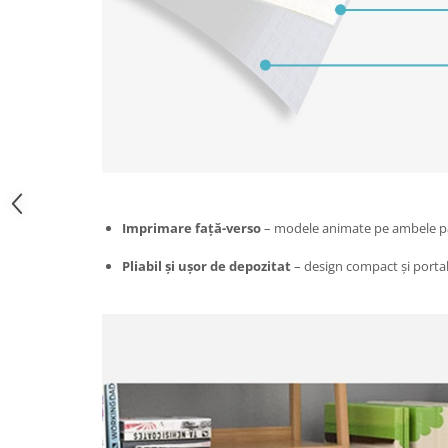
Zdrobitoare si teascuri
Teascuri
Zdrobitoare electrice
Zdrobitoare electrice & manuale
Zdrobitoare manuale
Masini de cusut si accesorii
Articole antidaunatori gradina
Sere si solarii
Imprimare față-verso
– modele animate pe ambele păr
Suflante si aspiratoare exterior
Pliabil și ușor de depozitat
– design compact și portab
Unelte altoit
Unelte manuale de gradina -
Stropitori
Folie si plase pt plante
Masini de maturat manuale
Masini batut stalpi