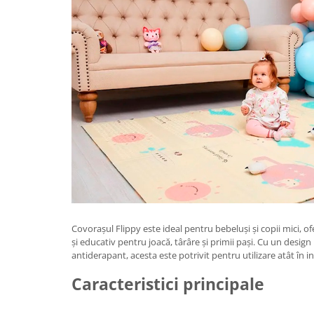
Granulatoare
Mori pentru cereale
Mori pentru fructe si legume
Mori pentru furaje
Mori pentru furaje si resturi
vegetale
Motoare granulatoare
Piese si accesorii mori
Tocatoare furaje si crengi
Tocatoare furaje
Consumabile si acesorii tocatoare
Tocatoare crengi
Motocoase, Trimmere si Masini de
Covorașul Flippy este ideal pentru bebeluși și copii mici, of
tuns gazon
și educativ pentru joacă, târâre și primii pași. Cu un design 
antiderapant, acesta este potrivit pentru utilizare atât în int
Motocositori cu motoare 2T
Caracteristici principale
Trimmere electrice
Masini de tuns gazon pe benzina