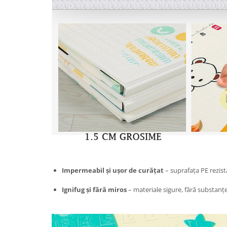
Chiuvete bucatarie compozit
Chiuvete inox
Coloane de dus
Robineti
Scari
Tapet 3D Autoadeziv
Climatizare si echipamente de
incalzire
Aere conditionate
Echipamente pt incalzire
Panouri solare
Paturi electrice cu incalzire
Sobe pe lemne
Impermeabil și ușor de curățat
– suprafața PE rezist
Umidificatoare
Ignifug și fără miros
– materiale sigure, fără substanț
Ventilatoare
Kituri de siguranta si supravietuire
Kit-uri siguranta auto