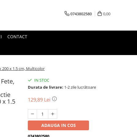
0743802580
0,00
I
CONTACT
x 200 x 1.5 cm, Multicolor
 Fete,
IN STOC
Durata de livrare:
1-2 zile lucrătoare
ctie
129,89 Lei
 x 1.5
ADAUGA IN COS
0743802580