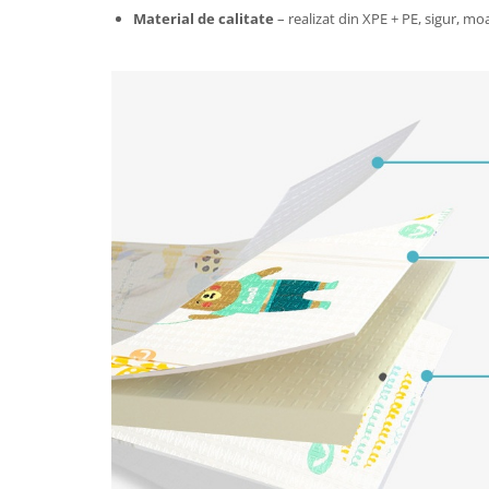
Tractoraș de tuns gazonul
Material de calitate
– realizat din XPE + PE, sigur, moa
Zootehnie
Incubatoare, oparitoare si
deplumatoare
Echipamente pentru animale
Aparate de tuns animale
Piese si accesorii aparate de tuns
animale
Tarcuri animale
Semanatori
Masini batut stalpi si accesorii
Roabe & accesorii
Casute gradina si cutii depozitare
Mobilier gradina
Corturi, Prelate si plase de
umbrire
Lopeti zapada