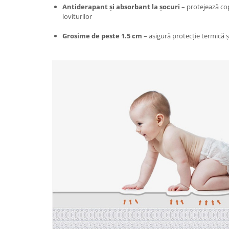
Proiectoare & lampi de lucru
Antiderapant și absorbant la șocuri
– protejează cop
loviturilor
Veioze si Lampi
Cantarire
Grosime de peste 1.5 cm
– asigură protecție termică 
Cantare comerciale
Cantare Corporale
Aparate de spalat cu presiune si
accesorii
Accesorii aparatele de spalat cu
presiune
Aparate de spalat cu presiune
Instalatii sanitare
Articole si accesorii pentru baie
Baterii baie
Baterii bucatarie
Baterii cada
Baterii electrice
Baterii lavoar