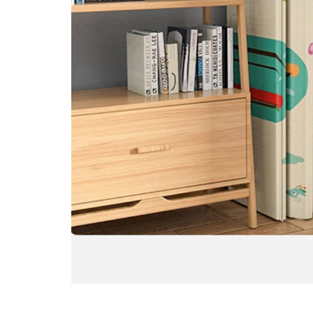
Pentru Casa si Camping
Aragaze, plite, piese butelii de
voiaj
Accesorii aragaze & butelii
Butelii
Gratare
Pirostrii si accesorii pentru gatit
Plite & aragaze
Iluminat & electrice
Prelungitoare & cabluri electrice
Becuri
Coliere plastic
Conectori/doze
Corpuri de iluminat
Lampi solare
Lanterne
Lumina de crestere pentru plante