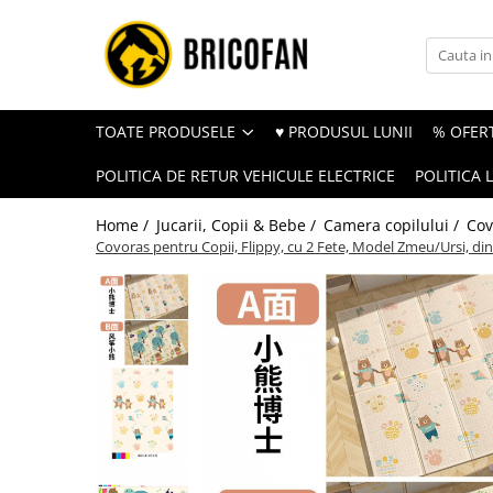
Toate Produsele
Vehicule electrice
TOATE PRODUSELE
♥ PRODUSUL LUNII
% OFERT
Atv
POLITICA DE RETUR VEHICULE ELECTRICE
POLITICA 
Cu permis
Fără permis
Home /
Jucarii, Copii & Bebe /
Camera copilului /
Cov
Covoras pentru Copii, Flippy, cu 2 Fete, Model Zmeu/Ursi, din
Masini electrice
Motocross
Piese de schimb vehicule electrice
Scutere electrice
Scutere pe benzina
Tricicluri cargo fara permis
Tricicluri persoane
Trotinete electrice