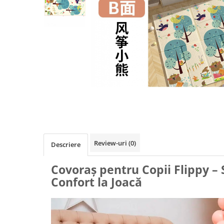
Biciclete, trotinete, triciclete
Biciclete electrice
Triciclete
Gradina
Motoburghie si accesorii
Accesorii motoburghie
Motoburghie
Drujbe, fierastraie electrice
Drujbe pe benzina
Drujbe cu acumulator
Review-uri
(0)
Descriere
Consumabile drujbe, fierastraie
electrice
Covoraș pentru Copii Flippy – 
Drujbe electrice
Confort la Joacă
Unelte electrice busteni
Mori cereale si batoze porumb
Batoze - mori desfacat porumb