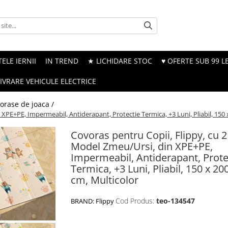
ELE IERNII
IN TREND
★ LICHIDARE STOC
♥ OFERTE SUB 99 LE
LIVRARE VEHICULE ELECTRICE
orase de joaca /
 XPE+PE, Impermeabil, Antiderapant, Protectie Termica, +3 Luni, Pliabil, 150 
Covoras pentru Copii, Flippy, cu 2
Model Zmeu/Ursi, din XPE+PE,
Impermeabil, Antiderapant, Prote
Termica, +3 Luni, Pliabil, 150 x 200
cm, Multicolor
Cod Produs:
teo-134547
BRAND:
Flippy