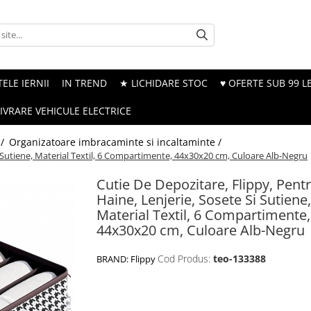
ELE IERNII
IN TREND
★ LICHIDARE STOC
♥ OFERTE SUB 99 LE
LIVRARE VEHICULE ELECTRICE
 /
Organizatoare imbracaminte si incaltaminte /
i Sutiene, Material Textil, 6 Compartimente, 44x30x20 cm, Culoare Alb-Negru
Cutie De Depozitare, Flippy, Pent
Haine, Lenjerie, Sosete Si Sutiene,
Material Textil, 6 Compartimente,
44x30x20 cm, Culoare Alb-Negru
Cod Produs:
teo-133388
BRAND:
Flippy