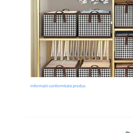
Chiuvete bucatarie compozit
Chiuvete inox
Coloane de dus
Robineti
Scari
Tapet 3D Autoadeziv
Climatizare si echipamente de
incalzire
Aere conditionate
Echipamente pt incalzire
Panouri solare
Informatii conformitate produs
Paturi electrice cu incalzire
Sobe pe lemne
Umidificatoare
Ventilatoare
Kituri de siguranta si supravietuire
Kit-uri siguranta auto