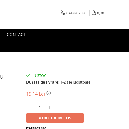
0743802580
0,00
I
CONTACT
ru
IN STOC
Durata de livrare:
1-2 zile lucrătoare
19,14 Lei
ADAUGA IN COS
0743802580