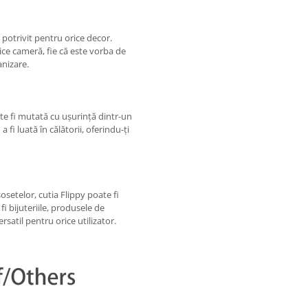
 potrivit pentru orice decor.
rice cameră, fie că este vorba de
anizare.
te fi mutată cu ușurință dintr-un
a fi luată în călătorii, oferindu-ți
șosetelor, cutia Flippy poate fi
fi bijuteriile, produsele de
satil pentru orice utilizator.