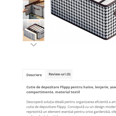
Biciclete, trotinete, triciclete
Biciclete electrice
Triciclete
Gradina
Motoburghie si accesorii
Accesorii motoburghie
Motoburghie
Drujbe, fierastraie electrice
Drujbe pe benzina
Drujbe cu acumulator
Review-uri
(0)
Descriere
Consumabile drujbe, fierastraie
electrice
Cutie de depozitare Flippy pentru haine, lenjerie, șose
Drujbe electrice
compartimente, material textil
Unelte electrice busteni
Descoperă soluția ideală pentru organizarea eficientă a art
Mori cereale si batoze porumb
cutia de depozitare Flippy. Concepută cu un design modern 
reprezintă un element esențial pentru orice garderobă, ofer
Batoze - mori desfacat porumb