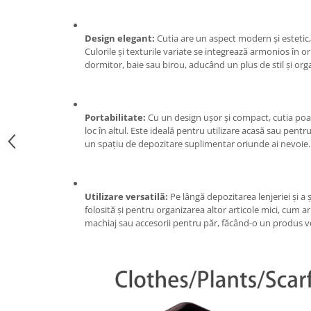
Zdrobitoare si teascuri
Teascuri
Design elegant:
Cutia are un aspect modern și estetic,
Culorile și texturile variate se integrează armonios în o
Zdrobitoare electrice
dormitor, baie sau birou, aducând un plus de stil și org
Zdrobitoare electrice & manuale
Zdrobitoare manuale
Masini de cusut si accesorii
Portabilitate:
Cu un design ușor și compact, cutia poa
Articole antidaunatori gradina
loc în altul. Este ideală pentru utilizare acasă sau pentru 
un spațiu de depozitare suplimentar oriunde ai nevoie.
Sere si solarii
Suflante si aspiratoare exterior
Unelte altoit
Utilizare versatilă:
Pe lângă depozitarea lenjeriei și a 
folosită și pentru organizarea altor articole mici, cum ar 
Unelte manuale de gradina -
machiaj sau accesorii pentru păr, făcând-o un produs ver
Stropitori
Folie si plase pt plante
Masini de maturat manuale
Masini batut stalpi