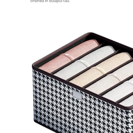
ordinea în dulapul tău.
Granulatoare
Mori pentru cereale
Mori pentru fructe si legume
Mori pentru furaje
Mori pentru furaje si resturi
vegetale
Motoare granulatoare
Piese si accesorii mori
Tocatoare furaje si crengi
Tocatoare furaje
Consumabile si acesorii tocatoare
Tocatoare crengi
Motocoase, Trimmere si Masini de
tuns gazon
Motocositori cu motoare 2T
Trimmere electrice
Masini de tuns gazon pe benzina