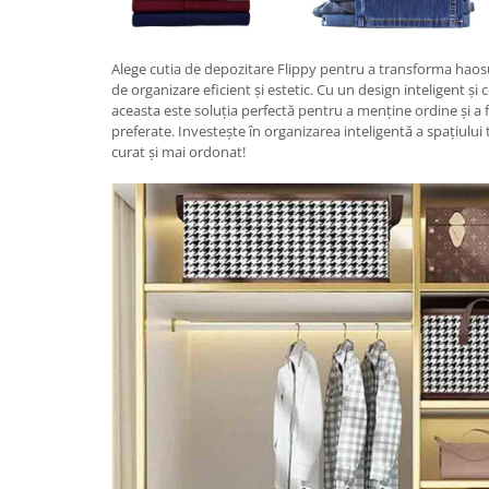
Proiectoare & lampi de lucru
Veioze si Lampi
Alege cutia de depozitare Flippy pentru a transforma haosu
Cantarire
de organizare eficient și estetic. Cu un design inteligent ș
Cantare comerciale
aceasta este soluția perfectă pentru a menține ordine și a fa
preferate. Investește în organizarea inteligentă a spațiulu
Cantare Corporale
curat și mai ordonat!
Aparate de spalat cu presiune si
accesorii
Accesorii aparatele de spalat cu
presiune
Aparate de spalat cu presiune
Instalatii sanitare
Articole si accesorii pentru baie
Baterii baie
Baterii bucatarie
Baterii cada
Baterii electrice
Baterii lavoar