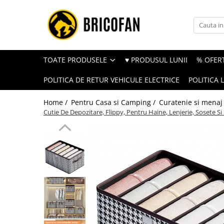
Toate Produsele
Vehicule electrice
TOATE PRODUSELE
♥ PRODUSUL LUNII
% OFERT
Atv
POLITICA DE RETUR VEHICULE ELECTRICE
POLITICA 
Cu permis
Fără permis
Home /
Pentru Casa si Camping /
Curatenie si menaj
Cutie De Depozitare, Flippy, Pentru Haine, Lenjerie, Sosete S
Masini electrice
Motocross
Piese de schimb vehicule electrice
Scutere electrice
Scutere pe benzina
Tricicluri cargo fara permis
Tricicluri persoane
Trotinete electrice