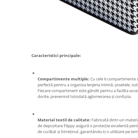
Tractoraș de tuns gazonul
Zootehnie
Incubatoare, oparitoare si
deplumatoare
Echipamente pentru animale
Aparate de tuns animale
Piese si accesorii aparate de tuns
animale
Caracteristici principale:
Tarcuri animale
Semanatori
Compartimente multiple:
Cu cele 6 compartimente sp
Masini batut stalpi si accesorii
perfectă pentru a organiza lenjeria intimă, șosetele, sutie
Roabe & accesorii
Fiecare compartiment este gândit pentru a facilita accesu
dorite, prevenind totodată aglomerarea și confuzia.
Casute gradina si cutii depozitare
Mobilier gradina
Corturi, Prelate si plase de
Material textil de calitate:
Fabricată dintr-un material
umbrire
de depozitare Flippy asigură o protecție excelentă pent
de curățat și întreținut, garantându-ți o utilizare pe te
Lopeti zapada