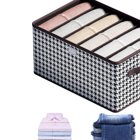
Pentru Casa si Camping
Aragaze, plite, piese butelii de
voiaj
Accesorii aragaze & butelii
Butelii
Gratare
Pirostrii si accesorii pentru gatit
Plite & aragaze
Iluminat & electrice
Prelungitoare & cabluri electrice
Becuri
Coliere plastic
Conectori/doze
Corpuri de iluminat
Lampi solare
Lanterne
Lumina de crestere pentru plante