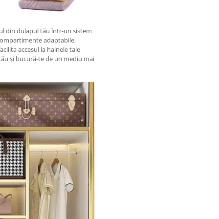
l din dulapul tău într-un sistem
i compartimente adaptabile,
cilita accesul la hainele tale
i tău și bucură-te de un mediu mai