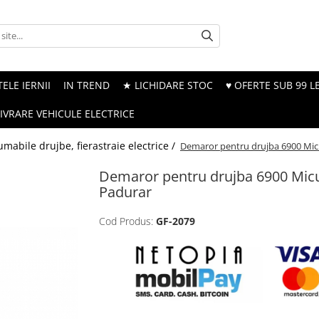
ELE IERNII
IN TREND
★ LICHIDARE STOC
♥ OFERTE SUB 99 LE
LIVRARE VEHICULE ELECTRICE
mabile drujbe, fierastraie electrice /
Demaror pentru drujba 6900 Mic
Demaror pentru drujba 6900 Mic
Padurar
Cod Produs:
GF-2079