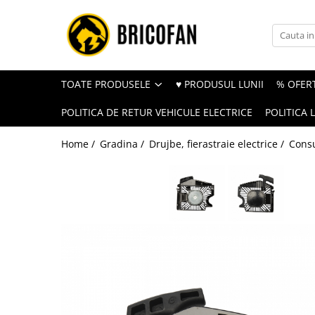
Toate Produsele
Vehicule electrice
TOATE PRODUSELE
♥ PRODUSUL LUNII
% OFERT
Atv
POLITICA DE RETUR VEHICULE ELECTRICE
POLITICA 
Cu permis
Fără permis
Home /
Gradina /
Drujbe, fierastraie electrice /
Consu
Masini electrice
Motocross
Piese de schimb vehicule electrice
Scutere electrice
Scutere pe benzina
Tricicluri cargo fara permis
Tricicluri persoane
Trotinete electrice