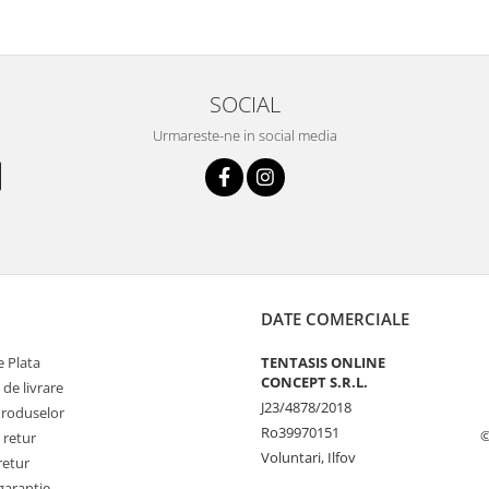
SOCIAL
Urmareste-ne in social media
DATE COMERCIALE
 Plata
TENTASIS ONLINE
CONCEPT S.R.L.
 de livrare
J23/4878/2018
Produselor
Ro39970151
©
 retur
Voluntari, Ilfov
retur
garantie