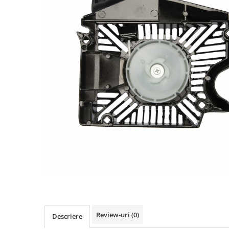
Biciclete, trotinete, triciclete
Biciclete electrice
Triciclete
Gradina
Motoburghie si accesorii
Accesorii motoburghie
Motoburghie
Drujbe, fierastraie electrice
Drujbe pe benzina
Drujbe cu acumulator
Consumabile drujbe, fierastraie
electrice
Drujbe electrice
Unelte electrice busteni
Mori cereale si batoze porumb
Review-uri
(0)
Descriere
Batoze - mori desfacat porumb