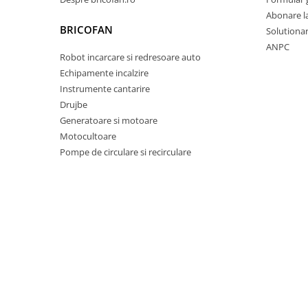
Pentru Casa si Camping
Abonare l
Aragaze, plite, piese butelii de
BRICOFAN
Solutionare
voiaj
ANPC
Robot incarcare si redresoare auto
Accesorii aragaze & butelii
Echipamente incalzire
Butelii
Instrumente cantarire
Gratare
Drujbe
Pirostrii si accesorii pentru gatit
Generatoare si motoare
Plite & aragaze
Motocultoare
Iluminat & electrice
Pompe de circulare si recirculare
Prelungitoare & cabluri electrice
Becuri
Coliere plastic
Conectori/doze
Corpuri de iluminat
Lampi solare
Lanterne
Lumina de crestere pentru plante