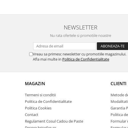
Zdrobitoare si teascuri
Teascuri
Zdrobitoare electrice
NEWSLETTER
Zdrobitoare electrice & manuale
Nu rata ofertele si promotiile noastre
Zdrobitoare manuale
Masini de cusut si accesorii
Articole antidaunatori gradina
Vreau sa primesc newsletter cu promotiile magazinului.
Afla mai multe in
Politica de Confidentialitate
Sere si solarii
Suflante si aspiratoare exterior
Unelte altoit
MAGAZIN
CLIENTI
Unelte manuale de gradina -
Termeni si conditii
Metode de
Stropitori
Politica de Confidentialitate
Modalitati
Folie si plase pt plante
Politica Cookies
Garantia 
Masini de maturat manuale
Contact
Politica de
Regulament Cosul Cadou de Paste
Formular 
Masini batut stalpi
Despre bricofan.ro
Formular 