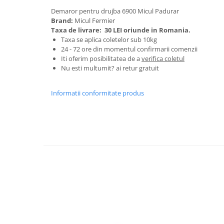
Granulatoare
Demaror pentru drujba 6900 Micul Padurar
Mori pentru cereale
Brand:
Micul Fermier
Taxa de livrare:
30 LEI oriunde in Romania.
Mori pentru fructe si legume
Taxa se aplica coletelor sub 10kg
Mori pentru furaje
24 - 72 ore din momentul confirmarii comenzii
Mori pentru furaje si resturi
Iti oferim posibilitatea de a
verifica coletul
Nu esti multumit? ai retur gratuit
vegetale
Motoare granulatoare
Informatii conformitate produs
Piese si accesorii mori
Tocatoare furaje si crengi
Tocatoare furaje
Consumabile si acesorii tocatoare
Tocatoare crengi
Motocoase, Trimmere si Masini de
tuns gazon
Motocositori cu motoare 2T
Trimmere electrice
Masini de tuns gazon pe benzina