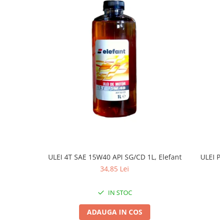
Tractoraș de tuns gazonul
Zootehnie
Incubatoare, oparitoare si
deplumatoare
Echipamente pentru animale
Aparate de tuns animale
Piese si accesorii aparate de tuns
animale
Tarcuri animale
Semanatori
Masini batut stalpi si accesorii
Roabe & accesorii
ULEI 4T SAE 15W40 API SG/CD 1L, Elefant
ULEI 
Casute gradina si cutii depozitare
34,85 Lei
Mobilier gradina
Corturi, Prelate si plase de
IN STOC
umbrire
ADAUGA IN COS
Lopeti zapada