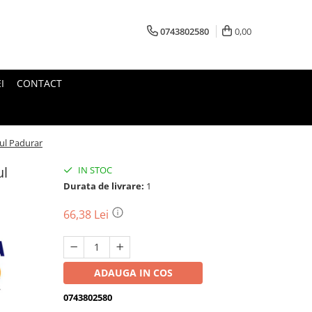
0743802580
0,00
I
CONTACT
ul Padurar
ul
IN STOC
Durata de livrare:
1
66,38 Lei
ADAUGA IN COS
0743802580