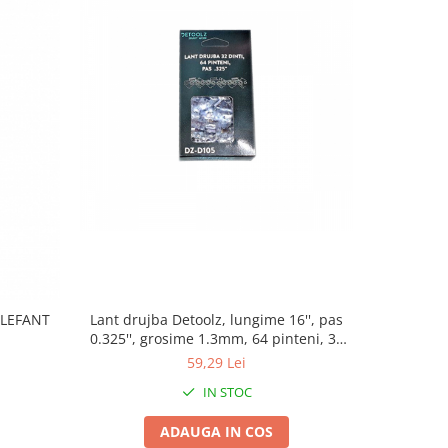
Lant drujba Detoolz, lungime 16'', pas
Set lama s
ELEFANT
0.325'', grosime 1.3mm, 64 pinteni, 32
14'', p
dinti, full chisel
pint
59,29 Lei
IN STOC
ADAUGA IN COS