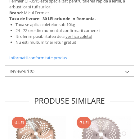
Fermier GF-0515 este specializat pentru taierea rapida a ierbii, a
Tractoraș de tuns gazonul
arbustilor si tufisurilor.
Zootehnie
Brand:
Micul Fermier
Taxa de livrare:
30 LEI oriunde in Romania.
Incubatoare, oparitoare si
Taxa se aplica coletelor sub 10kg
deplumatoare
24 - 72 ore din momentul confirmarii comenzii
Echipamente pentru animale
Iti oferim posibilitatea de a
verifica coletul
Aparate de tuns animale
Nu esti multumit? ai retur gratuit
Piese si accesorii aparate de tuns
animale
Informatii conformitate produs
Tarcuri animale
Review-uri
(0)
Semanatori
Masini batut stalpi si accesorii
Roabe & accesorii
PRODUSE SIMILARE
Casute gradina si cutii depozitare
Mobilier gradina
Corturi, Prelate si plase de
-4 LEI
-7 LEI
umbrire
Lopeti zapada