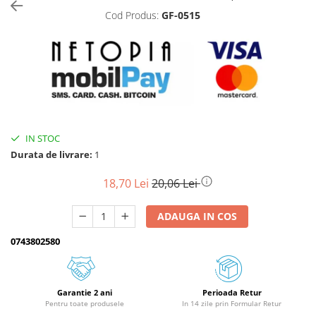
Cod Produs:
GF-0515
Biciclete, trotinete, triciclete
Biciclete electrice
Triciclete
Gradina
Motoburghie si accesorii
Accesorii motoburghie
IN STOC
Motoburghie
Durata de livrare:
1
Drujbe, fierastraie electrice
Drujbe pe benzina
18,70 Lei
20,06 Lei
Drujbe cu acumulator
ADAUGA IN COS
Consumabile drujbe, fierastraie
electrice
0743802580
Drujbe electrice
Unelte electrice busteni
Mori cereale si batoze porumb
Garantie 2 ani
Perioada Retur
Pentru toate produsele
In 14 zile prin Formular Retur
Batoze - mori desfacat porumb