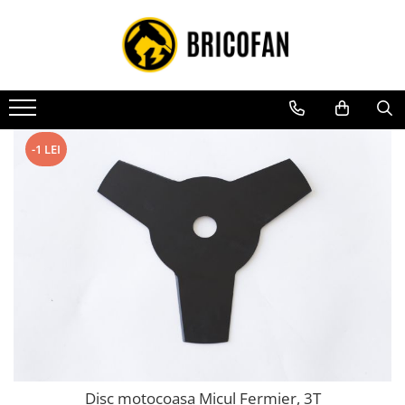
Toate Produsele
Vehicule electrice
Atv
Cu permis
-1 LEI
Fără permis
Masini electrice
Motocross
Piese de schimb vehicule electrice
Scutere electrice
Scutere pe benzina
Tricicluri cargo fara permis
Tricicluri persoane
Disc motocoasa Micul Fermier, 3T
Trotinete electrice