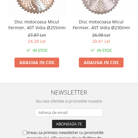
Zdrobitoare si teascuri
Teascuri
Disc motocoasa Micul
Disc motocoasa Micul
Zdrobitoare electrice
Fermier, 40T Vidia Ø255mm
Fermier, 40T Vidia Ø230mm
Zdrobitoare electrice & manuale
27,87 Lei
26,98 Lei
Zdrobitoare manuale
24,28 Lei
20,41 Lei
Masini de cusut si accesorii
IN STOC
IN STOC
Articole antidaunatori gradina
ADAUGA IN COS
ADAUGA IN COS
Sere si solarii
Suflante si aspiratoare exterior
Unelte altoit
NEWSLETTER
Unelte manuale de gradina -
Nu rata ofertele si promotiile noastre
Stropitori
Folie si plase pt plante
Masini de maturat manuale
Masini batut stalpi
Vreau sa primesc newsletter cu promotiile