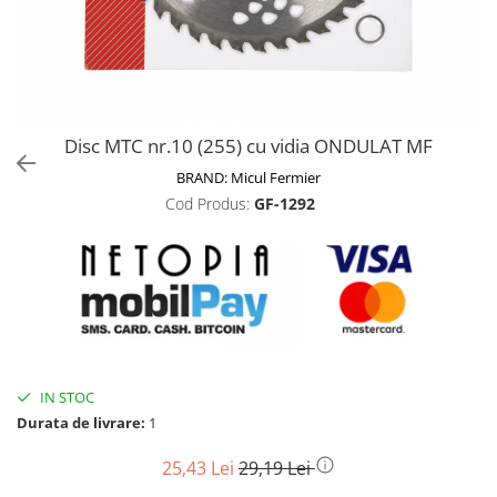
Biciclete, trotinete, triciclete
Biciclete electrice
Triciclete
Gradina
Disc MTC nr.10 (255) cu vidia ONDULAT MF
Motoburghie si accesorii
BRAND:
Micul Fermier
Accesorii motoburghie
Cod Produs:
GF-1292
Motoburghie
Drujbe, fierastraie electrice
Drujbe pe benzina
Drujbe cu acumulator
Consumabile drujbe, fierastraie
electrice
Drujbe electrice
IN STOC
Unelte electrice busteni
Durata de livrare:
1
Mori cereale si batoze porumb
25,43 Lei
29,19 Lei
Batoze - mori desfacat porumb