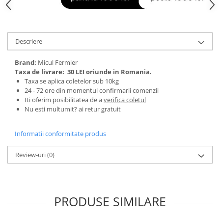
Tractoraș de tuns gazonul
Zootehnie
Incubatoare, oparitoare si
deplumatoare
Descriere
Echipamente pentru animale
Brand:
Micul Fermier
Aparate de tuns animale
Taxa de livrare:
30 LEI oriunde in Romania.
Piese si accesorii aparate de tuns
Taxa se aplica coletelor sub 10kg
animale
24 - 72 ore din momentul confirmarii comenzii
Iti oferim posibilitatea de a
verifica coletul
Tarcuri animale
Nu esti multumit? ai retur gratuit
Semanatori
Masini batut stalpi si accesorii
Informatii conformitate produs
Roabe & accesorii
Review-uri
(0)
Casute gradina si cutii depozitare
Mobilier gradina
Corturi, Prelate si plase de
PRODUSE SIMILARE
umbrire
Lopeti zapada