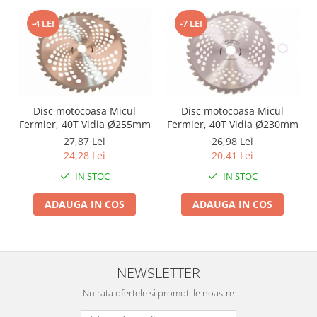
Zdrobitoare si teascuri
-4 LEI
-7 LEI
Teascuri
Zdrobitoare electrice
Zdrobitoare electrice & manuale
Zdrobitoare manuale
Masini de cusut si accesorii
Disc motocoasa Micul
Disc motocoasa Micul
Fermier, 40T Vidia Ø255mm
Fermier, 40T Vidia Ø230mm
Articole antidaunatori gradina
27,87 Lei
26,98 Lei
Sere si solarii
24,28 Lei
20,41 Lei
Suflante si aspiratoare exterior
IN STOC
IN STOC
Unelte altoit
ADAUGA IN COS
ADAUGA IN COS
Unelte manuale de gradina -
Stropitori
Folie si plase pt plante
NEWSLETTER
Masini de maturat manuale
Nu rata ofertele si promotiile noastre
Masini batut stalpi