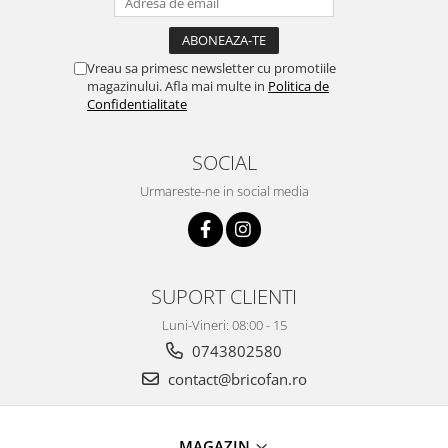
Pentru Casa si Camping
Aragaze, plite, piese butelii de
voiaj
Vreau sa primesc newsletter cu promotiile
magazinului. Afla mai multe in
Politica de
Accesorii aragaze & butelii
Confidentialitate
Butelii
Gratare
SOCIAL
Pirostrii si accesorii pentru gatit
Urmareste-ne in social media
Plite & aragaze
Iluminat & electrice
Prelungitoare & cabluri electrice
Becuri
SUPORT CLIENTI
Coliere plastic
Luni-Vineri: 08:00 - 15
Conectori/doze
0743802580
Corpuri de iluminat
contact@bricofan.ro
Lampi solare
Lanterne
Lumina de crestere pentru plante
MAGAZIN