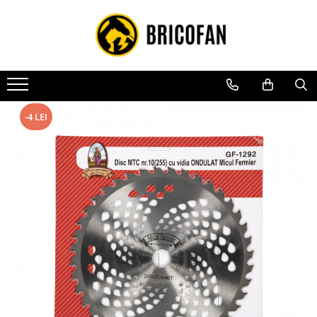
Toate Produsele
Vehicule electrice
Atv
Cu permis
-4 LEI
Fără permis
Masini electrice
Motocross
Piese de schimb vehicule electrice
Scutere electrice
Scutere pe benzina
Tricicluri cargo fara permis
Tricicluri persoane
Trotinete electrice