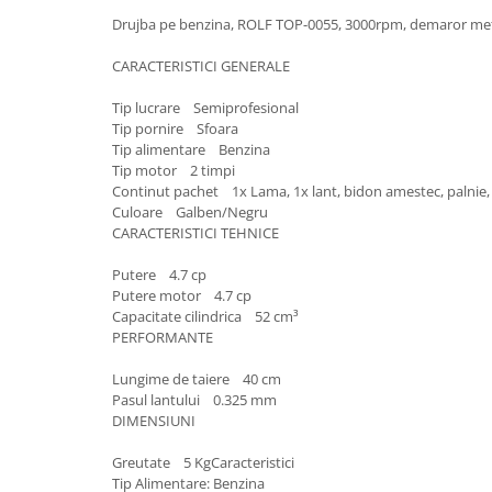
Granulatoare
Drujba pe benzina, ROLF TOP-0055, 3000rpm, demaror met
Mori pentru cereale
CARACTERISTICI GENERALE
Mori pentru fructe si legume
Mori pentru furaje
Tip lucrare Semiprofesional
Mori pentru furaje si resturi
Tip pornire Sfoara
Tip alimentare Benzina
vegetale
Tip motor 2 timpi
Motoare granulatoare
Continut pachet 1x Lama, 1x lant, bidon amestec, palnie, 
Piese si accesorii mori
Culoare Galben/Negru
CARACTERISTICI TEHNICE
Tocatoare furaje si crengi
Tocatoare furaje
Putere 4.7 cp
Putere motor 4.7 cp
Consumabile si acesorii tocatoare
Capacitate cilindrica 52 cm³
Tocatoare crengi
PERFORMANTE
Motocoase, Trimmere si Masini de
tuns gazon
Lungime de taiere 40 cm
Pasul lantului 0.325 mm
Motocositori cu motoare 2T
DIMENSIUNI
Trimmere electrice
Greutate 5 KgCaracteristici
Masini de tuns gazon pe benzina
Tip Alimentare: Benzina