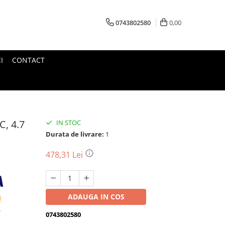
0743802580
0,00
I
CONTACT
C, 4.7
IN STOC
Durata de livrare:
1
478,31 Lei
ADAUGA IN COS
0743802580