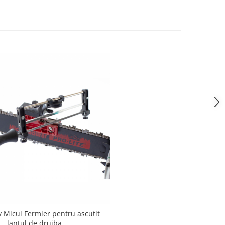
v Micul Fermier pentru ascutit
lantul de drujba