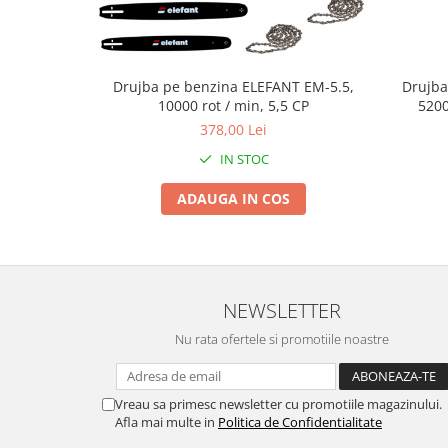
Proiectoare & lampi de lucru
Veioze si Lampi
Cantarire
Drujba pe benzina ELEFANT EM-5.5,
Drujba
Cantare comerciale
10000 rot / min, 5,5 CP
5200
Cantare Corporale
378,00 Lei
Aparate de spalat cu presiune si
IN STOC
accesorii
Accesorii aparatele de spalat cu
ADAUGA IN COS
presiune
Aparate de spalat cu presiune
Instalatii sanitare
Articole si accesorii pentru baie
NEWSLETTER
Baterii baie
Nu rata ofertele si promotiile noastre
Baterii bucatarie
Baterii cada
Baterii electrice
Vreau sa primesc newsletter cu promotiile magazinului.
Afla mai multe in
Politica de Confidentialitate
Baterii lavoar