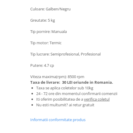
Tractoraș de tuns gazonul
Culoare: Galben/Negru
Zootehnie
Incubatoare, oparitoare si
Greutate: 5 kg
deplumatoare
Tip pornire: Manuala
Echipamente pentru animale
Aparate de tuns animale
Tip motor: Termic
Piese si accesorii aparate de tuns
animale
Tip lucrare: Semiprofesional, Profesional
Tarcuri animale
Putere: 4.7 cp
Semanatori
Viteza maxima(rpm): 8500 rpm
Masini batut stalpi si accesorii
Taxa de livrare:
30 LEI oriunde in Romania.
Roabe & accesorii
Taxa se aplica coletelor sub 10kg
24 - 72 ore din momentul confirmarii comenzii
Casute gradina si cutii depozitare
Iti oferim posibilitatea de a
verifica coletul
Nu esti multumit? ai retur gratuit
Mobilier gradina
Corturi, Prelate si plase de
Informatii conformitate produs
umbrire
Lopeti zapada