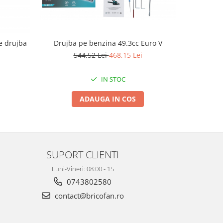
e drujba
Drujba pe benzina 49.3cc Euro V
Drujba p
C
544,52 Lei
468,15 Lei
IN STOC
ADAUGA IN COS
SUPORT CLIENTI
Luni-Vineri: 08:00 - 15
0743802580
contact@bricofan.ro