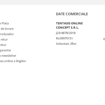
DATE COMERCIALE
 Plata
TENTASIS ONLINE
CONCEPT S.R.L.
 de livrare
J23/4878/2018
Produselor
Ro39970151
©
 retur
Voluntari, Ilfov
retur
garantie
a newsletter
a online a litigiilor