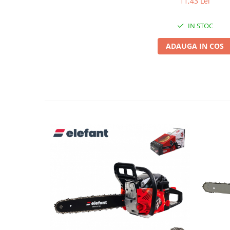
11,43 Lei
Pentru Casa si Camping
Aragaze, plite, piese butelii de
IN STOC
voiaj
ADAUGA IN COS
Accesorii aragaze & butelii
Butelii
Gratare
Pirostrii si accesorii pentru gatit
Plite & aragaze
Iluminat & electrice
Prelungitoare & cabluri electrice
Becuri
Coliere plastic
Conectori/doze
Corpuri de iluminat
Lampi solare
Lanterne
Lumina de crestere pentru plante