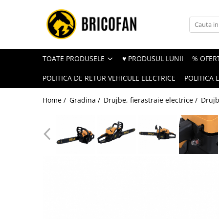
Toate Produsele
Vehicule electrice
TOATE PRODUSELE
♥ PRODUSUL LUNII
% OFERT
Atv
POLITICA DE RETUR VEHICULE ELECTRICE
POLITICA 
Cu permis
Fără permis
Home /
Gradina /
Drujbe, fierastraie electrice /
Drujb
Masini electrice
Motocross
Piese de schimb vehicule electrice
Scutere electrice
Scutere pe benzina
Tricicluri cargo fara permis
Tricicluri persoane
Trotinete electrice