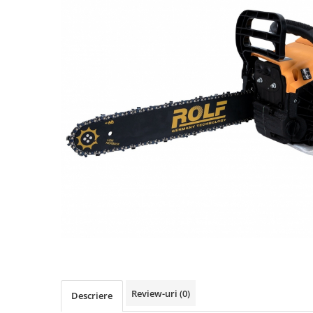
Biciclete, trotinete, triciclete
Biciclete electrice
Triciclete
Gradina
Motoburghie si accesorii
Accesorii motoburghie
Motoburghie
Drujbe, fierastraie electrice
Drujbe pe benzina
Drujbe cu acumulator
Consumabile drujbe, fierastraie
electrice
Drujbe electrice
Unelte electrice busteni
Mori cereale si batoze porumb
Review-uri
(0)
Descriere
Batoze - mori desfacat porumb