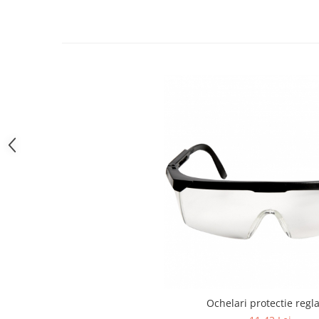
Zdrobitoare si teascuri
Teascuri
Zdrobitoare electrice
Zdrobitoare electrice & manuale
Zdrobitoare manuale
Masini de cusut si accesorii
Articole antidaunatori gradina
Sere si solarii
Suflante si aspiratoare exterior
Unelte altoit
Unelte manuale de gradina -
Stropitori
Folie si plase pt plante
Masini de maturat manuale
Ochelari protectie regla
Masini batut stalpi