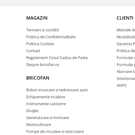
Chiuvete bucatarie compozit
Chiuvete inox
MAGAZIN
CLIENTI
Coloane de dus
Robineti
Termeni si conditii
Metode de
Scari
Politica de Confidentialitate
Modalitati
Tapet 3D Autoadeziv
Politica Cookies
Garantia 
Contact
Politica de
Climatizare si echipamente de
Regulament Cosul Cadou de Paste
Formular 
incalzire
Despre bricofan.ro
Formular 
Aere conditionate
Abonare l
Echipamente pt incalzire
BRICOFAN
Solutionare
Panouri solare
ANPC
Robot incarcare si redresoare auto
Paturi electrice cu incalzire
Echipamente incalzire
Sobe pe lemne
Instrumente cantarire
Umidificatoare
Drujbe
Ventilatoare
Generatoare si motoare
Kituri de siguranta si supravietuire
Motocultoare
Pompe de circulare si recirculare
Kit-uri siguranta auto