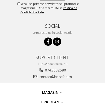
Instalatii Craciun 220V
Vreau sa primesc newsletter cu promotiile
magazinului. Afla mai multe in
Politica de
Instalatii cu baterii
Confidentialitate
Instalatii de Craciun
Instalatii liniare si role de furtun
SOCIAL
luminos
Instalatii liniare/sir
Urmareste-ne in social media
Instalatii perdea
Instalatii plasa
Instalatii Solare
SUPORT CLIENTI
Instalatii turturi-franjuri
Liniare 220V
Luni-Vineri: 08:00 - 15
Perdea 220V
0743802580
Plasa 220V
contact@bricofan.ro
Turturi/Franjuri 220V
Diverse pentru casa si camping
MAGAZIN
Feronerie
BRICOFAN
Balamale si zavoare