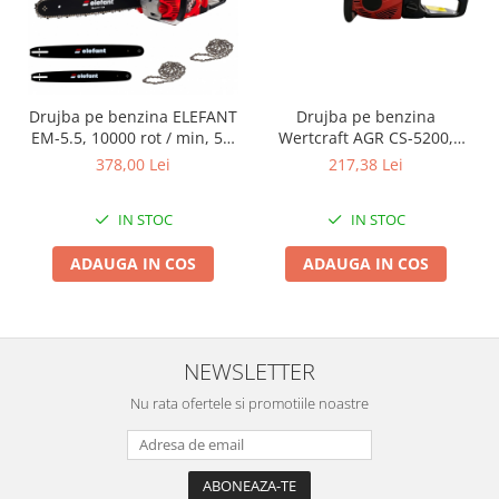
Clesti auto
Compresoare auto si pompe
Cricuri
Intretinere interior/exterior
Drujba pe benzina ELEFANT
Drujba pe benzina
Modulatoare FM
EM-5.5, 10000 rot / min, 5,5
Wertcraft AGR CS-5200,
Perii de zapada si raclete
CP
52cc, 2.85 CP, Lama 40 CM
378,00 Lei
217,38 Lei
Pompe de transfer
Decoratiuni, ornamente si articole
IN STOC
IN STOC
Craciun
Accesorii si componente craciun
ADAUGA IN COS
ADAUGA IN COS
Beteala si ghirlande Craciun
Brazi de Craciun
Costume Craciun
NEWSLETTER
Decoratiuni luminoase exterioare &
interioare
Nu rata ofertele si promotiile noastre
Figurine muzicale
Figurine si decoratiuni Craciun
Furtun - Tub - rola craciun