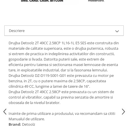
Scule pneumatice
Teascuri
Kituri de siguranta si supravietuire
Ridicare greutati
Zdrobitoare electrice
Kit-uri siguranta auto
Accesorii pentru macarale
Zdrobitoare electrice & manuale
Kit-uri Supravietuire si Accesorii
Macarale electrice
Zdrobitoare manuale
Camping
Descriere
Macarale manuale
Masini de cusut si accesorii
Curatenie si menaj
Aparate si instrumente de masurat
Articole antidaunatori gradina
Drujba Detoolz 2T 49CC 2.58CP 1L16-1L E5 SES este construita din
Accesorii ingrijire casa
Rulete
materiale de calitate superioara, este o drujba puternica, robusta
Sere si solarii
Accesorii maturi, mopuri si galeti
si extrem de practica in indeplinirea activitatilor din constructii,
Telemetre, nivele, sublere
Aparate de calcat
Suflante si aspiratoare exterior
gospodarie si livada. Datorita puterii sale, este extrem de
Masini de polisat
eficienta pentru taierea si sectionarea masei lemnoase de esenta
Aspiratoare electrice
Unelte altoit
tare, in exploatatiile industrial, dar si la fasonarea lemnului.
Rindele electrice
Cutii depozitare diverse
Drujba Detoolz DZ-D119-S001-G01 este prevazuta cu motor pe
Unelte manuale de gradina -
Cutii depozitare medicamente
Pistoale electrice aer cald si vopsit
benzina, in 2T, cu o putere maxima de 2.58CP, capacitatea
Stropitori
cilindrica 49 CC, lungime a lamei de taiere de 16”.
Cutii pentru chei
Pistoale electrice aer cald
Drujba Detoolz 2T 49CC 2.58CP este prevazuta cu un sistem de
Folie si plase pt plante
Dulapuri si rafturi de depozitare
Pistoale electrice de vopsit
control al vibratiilor, capabil sa previna senzatia de amortire si
Masini de maturat manuale
oboseala de la nivelul bratelor.
Maturi, mopuri si galeti
Echipamente de protectie
Organizatoare imbracaminte si
Masini batut stalpi
Cizme, bocanci, pantofi si galosi
Inainte de prima utilizare a produsului, va recomandam sa cititi
incaltaminte
Manualul de utilizare.
Manusi si palmare
Perii de curatare
Brand:
Detoolz