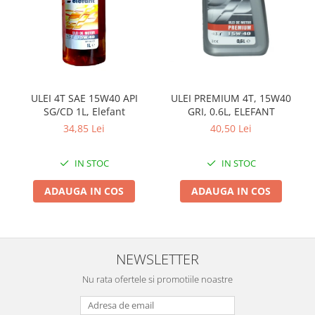
Zdrobitoare si teascuri
Teascuri
Zdrobitoare electrice
Zdrobitoare electrice & manuale
Zdrobitoare manuale
ULEI PREMIUM 4T, 15W40
ULEI 4T SAE 15W40 API
Masini de cusut si accesorii
GRI, 0.6L, ELEFANT
SG/CD 1L, Elefant
40,50 Lei
34,85 Lei
Articole antidaunatori gradina
Sere si solarii
IN STOC
IN STOC
Suflante si aspiratoare exterior
ADAUGA IN COS
ADAUGA IN COS
Unelte altoit
Unelte manuale de gradina -
Stropitori
NEWSLETTER
Folie si plase pt plante
Nu rata ofertele si promotiile noastre
Masini de maturat manuale
Masini batut stalpi