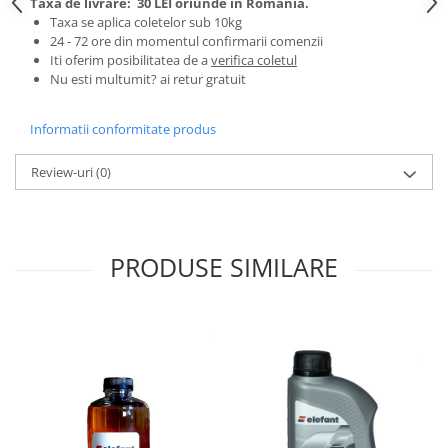
Taxa de livrare:
30 LEI oriunde in Romania.
Tractoraș de tuns gazonul
Taxa se aplica coletelor sub 10kg
Zootehnie
24 - 72 ore din momentul confirmarii comenzii
Iti oferim posibilitatea de a
verifica coletul
Incubatoare, oparitoare si
Nu esti multumit? ai retur gratuit
deplumatoare
Echipamente pentru animale
Informatii conformitate produs
Aparate de tuns animale
Piese si accesorii aparate de tuns
Review-uri
(0)
animale
Tarcuri animale
Semanatori
PRODUSE SIMILARE
Masini batut stalpi si accesorii
Roabe & accesorii
Casute gradina si cutii depozitare
Mobilier gradina
Corturi, Prelate si plase de
umbrire
Lopeti zapada