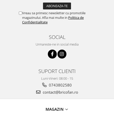
Pentru Casa si Camping
Aragaze, plite, piese butelii de
Vreau sa primesc newsletter cu promotiile
voiaj
magazinului. Afla mai multe in
Politica de
Confidentialitate
Accesorii aragaze & butelii
Butelii
SOCIAL
Gratare
Pirostrii si accesorii pentru gatit
Urmareste-ne in social media
Plite & aragaze
Iluminat & electrice
Prelungitoare & cabluri electrice
SUPORT CLIENTI
Becuri
Coliere plastic
Luni-Vineri: 08:00 - 15
Conectori/doze
0743802580
Corpuri de iluminat
contact@bricofan.ro
Lampi solare
Lanterne
MAGAZIN
Lumina de crestere pentru plante