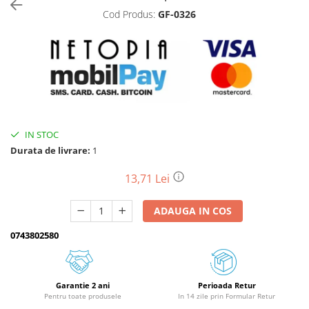
Cod Produs:
GF-0326
Biciclete, trotinete, triciclete
Biciclete electrice
Triciclete
Gradina
Motoburghie si accesorii
Accesorii motoburghie
IN STOC
Motoburghie
Durata de livrare:
1
Drujbe, fierastraie electrice
Drujbe pe benzina
13,71 Lei
Drujbe cu acumulator
ADAUGA IN COS
Consumabile drujbe, fierastraie
electrice
0743802580
Drujbe electrice
Unelte electrice busteni
Mori cereale si batoze porumb
Garantie 2 ani
Perioada Retur
Pentru toate produsele
In 14 zile prin Formular Retur
Batoze - mori desfacat porumb