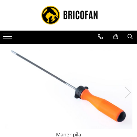
Toate Produsele
Vehicule electrice
Atv
Cu permis
Fără permis
Masini electrice
Motocross
Piese de schimb vehicule electrice
Scutere electrice
Scutere pe benzina
Tricicluri cargo fara permis
Tricicluri persoane
Maner pila
Trotinete electrice