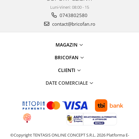
Clesti auto
Luni-Vineri: 08:00 - 15
Compresoare auto si pompe
0743802580
Cricuri
contact@bricofan.ro
Intretinere interior/exterior
Modulatoare FM
Perii de zapada si raclete
MAGAZIN
Pompe de transfer
Decoratiuni, ornamente si articole
BRICOFAN
Craciun
CLIENTI
Accesorii si componente craciun
Beteala si ghirlande Craciun
DATE COMERCIALE
Brazi de Craciun
Costume Craciun
Decoratiuni luminoase exterioare &
interioare
Figurine muzicale
Figurine si decoratiuni Craciun
©Copyright TENTASIS ONLINE CONCEPT S.R.L. 2026
Platforma E-
Furtun - Tub - rola craciun