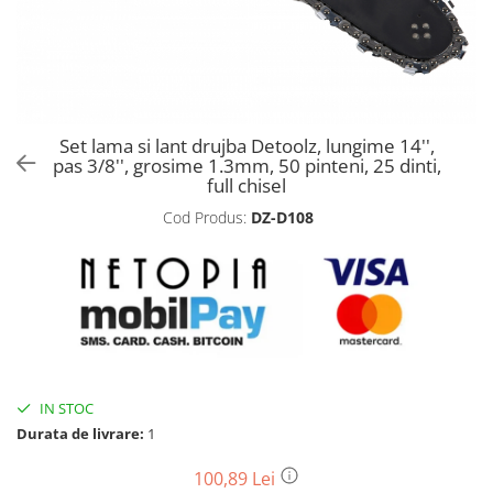
Biciclete, trotinete, triciclete
Biciclete electrice
Triciclete
Gradina
Set lama si lant drujba Detoolz, lungime 14'',
Motoburghie si accesorii
pas 3/8'', grosime 1.3mm, 50 pinteni, 25 dinti,
full chisel
Accesorii motoburghie
Cod Produs:
DZ-D108
Motoburghie
Drujbe, fierastraie electrice
Drujbe pe benzina
Drujbe cu acumulator
Consumabile drujbe, fierastraie
electrice
Drujbe electrice
IN STOC
Unelte electrice busteni
Durata de livrare:
1
Mori cereale si batoze porumb
100,89 Lei
Batoze - mori desfacat porumb