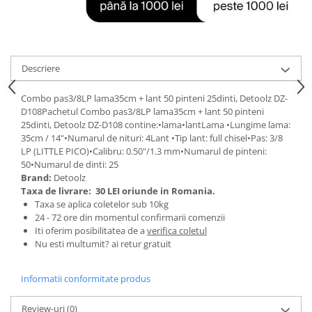
Tractoraș de tuns gazonul
Zootehnie
Incubatoare, oparitoare si
deplumatoare
Descriere
Echipamente pentru animale
Aparate de tuns animale
Combo pas3/8LP lama35cm + lant 50 pinteni 25dinti, Detoolz DZ-
D108Pachetul Combo pas3/8LP lama35cm + lant 50 pinteni
Piese si accesorii aparate de tuns
25dinti, Detoolz DZ-D108 contine:•lama•lantLama •Lungime lama:
animale
35cm / 14"•Numarul de nituri: 4Lant •Tip lant: full chisel•Pas: 3/8
Tarcuri animale
LP (LITTLE PICO)•Calibru: 0.50"/1.3 mm•Numarul de pinteni:
Semanatori
50•Numarul de dinti: 25
Brand:
Detoolz
Masini batut stalpi si accesorii
Taxa de livrare:
30 LEI oriunde in Romania.
Taxa se aplica coletelor sub 10kg
Roabe & accesorii
24 - 72 ore din momentul confirmarii comenzii
Casute gradina si cutii depozitare
Iti oferim posibilitatea de a
verifica coletul
Nu esti multumit? ai retur gratuit
Mobilier gradina
Corturi, Prelate si plase de
Informatii conformitate produs
umbrire
Lopeti zapada
Review-uri
(0)