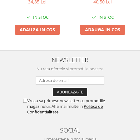
40,50 Lei
34,85 Lei
Pentru Casa si Camping
Aragaze, plite, piese butelii de
IN STOC
IN STOC
voiaj
Accesorii aragaze & butelii
ADAUGA IN COS
ADAUGA IN COS
Butelii
Gratare
Pirostrii si accesorii pentru gatit
NEWSLETTER
Plite & aragaze
Iluminat & electrice
Nu rata ofertele si promotiile noastre
Prelungitoare & cabluri electrice
Becuri
Coliere plastic
Vreau sa primesc newsletter cu promotiile
Conectori/doze
magazinului. Afla mai multe in
Politica de
Corpuri de iluminat
Confidentialitate
Lampi solare
Lanterne
SOCIAL
Lumina de crestere pentru plante
Urmareste-ne in social media