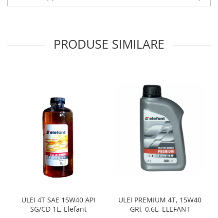
Zdrobitoare si teascuri
Teascuri
Zdrobitoare electrice
PRODUSE SIMILARE
Zdrobitoare electrice & manuale
Zdrobitoare manuale
Masini de cusut si accesorii
Articole antidaunatori gradina
Sere si solarii
Suflante si aspiratoare exterior
Unelte altoit
Unelte manuale de gradina -
Stropitori
Folie si plase pt plante
Masini de maturat manuale
ULEI PREMIUM 4T, 15W40
ULEI 4T SAE 15W40 API
GRI, 0.6L, ELEFANT
SG/CD 1L, Elefant
Masini batut stalpi