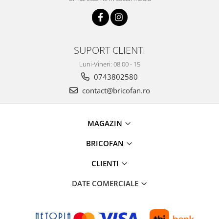
Proiectoare & lampi de lucru
Veioze si Lampi
Cantarire
Cantare comerciale
SUPORT CLIENTI
Cantare Corporale
Luni-Vineri: 08:00 - 15
Aparate de spalat cu presiune si
0743802580
accesorii
contact@bricofan.ro
Accesorii aparatele de spalat cu
presiune
Aparate de spalat cu presiune
MAGAZIN
Instalatii sanitare
BRICOFAN
Articole si accesorii pentru baie
Baterii baie
CLIENTI
Baterii bucatarie
DATE COMERCIALE
Baterii cada
Baterii electrice
Baterii lavoar