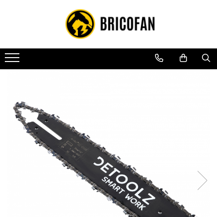
Toate Produsele
Vehicule electrice
Atv
Cu permis
Fără permis
Masini electrice
Motocross
Piese de schimb vehicule electrice
Scutere electrice
Scutere pe benzina
Tricicluri cargo fara permis
Tricicluri persoane
Trotinete electrice