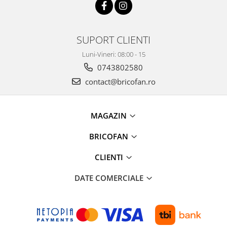
Pentru Casa si Camping
Aragaze, plite, piese butelii de
voiaj
SUPORT CLIENTI
Accesorii aragaze & butelii
Luni-Vineri: 08:00 - 15
Butelii
0743802580
Gratare
contact@bricofan.ro
Pirostrii si accesorii pentru gatit
Plite & aragaze
Iluminat & electrice
MAGAZIN
Prelungitoare & cabluri electrice
BRICOFAN
Becuri
Coliere plastic
CLIENTI
Conectori/doze
DATE COMERCIALE
Corpuri de iluminat
Lampi solare
Lanterne
Lumina de crestere pentru plante