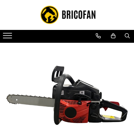
Toate Produsele
Vehicule electrice
Atv
Cu permis
Fără permis
Masini electrice
Motocross
Piese de schimb vehicule electrice
Scutere electrice
Scutere pe benzina
Tricicluri cargo fara permis
Tricicluri persoane
Trotinete electrice