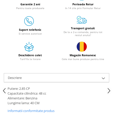
Granulatoare
Garantie 2 ani
Perioada Retur
Pentru toate produsele
In 14 zile prin Formular Retur
Mori pentru cereale
Mori pentru fructe si legume
Mori pentru furaje
Transport gratuit
Mori pentru furaje si resturi
Suport telefonic
De la a 2-a comanda, pentru tot
Si service autorizat
vegetale
restul anului!
Motoare granulatoare
Piese si accesorii mori
Tocatoare furaje si crengi
Deschidere colet
Magazin Romanesc
Tarif fix la livrare
Cele mai bune produse pentru tine
Tocatoare furaje
Consumabile si acesorii tocatoare
Tocatoare crengi
Descriere
Motocoase, Trimmere si Masini de
tuns gazon
Putere: 2.85 CP
Capacitate cilindrica: 48 cc
Motocositori cu motoare 2T
Alimentare: Benzina
Trimmere electrice
Lungime lama: 40 CM
Masini de tuns gazon pe benzina
Informatii conformitate produs