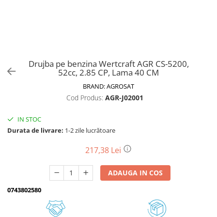
Biciclete, trotinete, triciclete
Biciclete electrice
Triciclete
Gradina
Drujba pe benzina Wertcraft AGR CS-5200,
Motoburghie si accesorii
52cc, 2.85 CP, Lama 40 CM
Accesorii motoburghie
BRAND:
AGROSAT
Motoburghie
Cod Produs:
AGR-J02001
Drujbe, fierastraie electrice
IN STOC
Drujbe pe benzina
Durata de livrare:
1-2 zile lucrătoare
Drujbe cu acumulator
Consumabile drujbe, fierastraie
217,38 Lei
electrice
Drujbe electrice
ADAUGA IN COS
Unelte electrice busteni
0743802580
Mori cereale si batoze porumb
Batoze - mori desfacat porumb