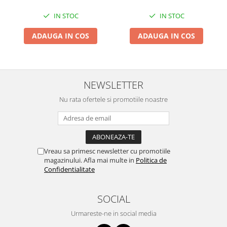
Zdrobitoare si teascuri
IN STOC
IN STOC
Teascuri
ADAUGA IN COS
ADAUGA IN COS
Zdrobitoare electrice
Zdrobitoare electrice & manuale
Zdrobitoare manuale
Masini de cusut si accesorii
NEWSLETTER
Articole antidaunatori gradina
Nu rata ofertele si promotiile noastre
Sere si solarii
Suflante si aspiratoare exterior
Unelte altoit
Vreau sa primesc newsletter cu promotiile
Unelte manuale de gradina -
magazinului. Afla mai multe in
Politica de
Confidentialitate
Stropitori
Folie si plase pt plante
SOCIAL
Masini de maturat manuale
Urmareste-ne in social media
Masini batut stalpi