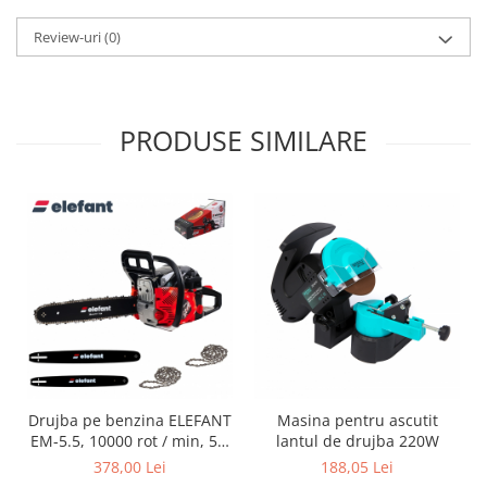
Tractoraș de tuns gazonul
Zootehnie
Review-uri
(0)
Incubatoare, oparitoare si
deplumatoare
Echipamente pentru animale
PRODUSE SIMILARE
Aparate de tuns animale
Piese si accesorii aparate de tuns
animale
Tarcuri animale
Semanatori
Masini batut stalpi si accesorii
Roabe & accesorii
Casute gradina si cutii depozitare
Mobilier gradina
Drujba pe benzina ELEFANT
Masina pentru ascutit
Corturi, Prelate si plase de
EM-5.5, 10000 rot / min, 5,5
lantul de drujba 220W
umbrire
CP
378,00 Lei
188,05 Lei
Lopeti zapada