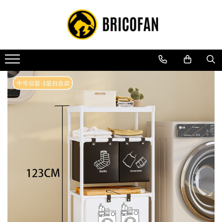
Toate Produsele
Vehicule electrice
Atv
Cu permis
Fără permis
Masini electrice
Motocross
Piese de schimb vehicule electrice
Scutere electrice
Scutere pe benzina
Tricicluri cargo fara permis
Tricicluri persoane
Trotinete electrice