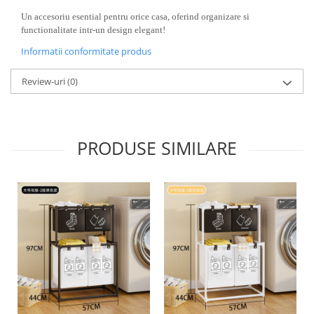
Umerase pentru haine si suporturi
Un accesoriu esential pentru orice casa, oferind organizare si
Uscatoare si standere haine
functionalitate intr-un design elegant!
Bucatarie si electrocasnice
Informatii conformitate produs
Masini de carnati si accesorii
Espressoare si cafetiere
Review-uri
(0)
Masini de piper si nuci
Accesorii si consumabile masini de
tocat carne
PRODUSE SIMILARE
Autocolant de bucatarie
Blendere
Ceaune
Dozatoare
Fete de masa
Fierbatoare
Friteuze
Genti Termoizolante Mancare
Magneti de frigider
Masini de tocat manuale