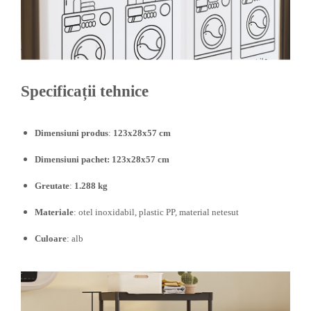
Chiuvete bucatarie compozit
Chiuvete inox
Coloane de dus
Robineti
Scari
Specificații tehnice
Tapet 3D Autoadeziv
Climatizare si echipamente de
Dimensiuni produs
:
123x28x57 cm
incalzire
Aere conditionate
Dimensiuni pachet: 123x28x57 cm
Echipamente pt incalzire
Greutate
:
1.288 kg
Panouri solare
Paturi electrice cu incalzire
Materiale
: otel inoxidabil, plastic PP, material netesut
Sobe pe lemne
Culoare
: alb
Umidificatoare
Ventilatoare
Kituri de siguranta si supravietuire
Kit-uri siguranta auto