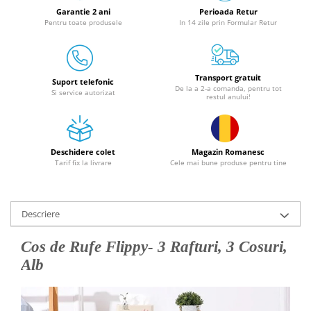
Granulatoare
Garantie 2 ani
Perioada Retur
Pentru toate produsele
In 14 zile prin Formular Retur
Mori pentru cereale
Mori pentru fructe si legume
Mori pentru furaje
Transport gratuit
Mori pentru furaje si resturi
Suport telefonic
De la a 2-a comanda, pentru tot
Si service autorizat
vegetale
restul anului!
Motoare granulatoare
Piese si accesorii mori
Tocatoare furaje si crengi
Deschidere colet
Magazin Romanesc
Tarif fix la livrare
Cele mai bune produse pentru tine
Tocatoare furaje
Consumabile si acesorii tocatoare
Tocatoare crengi
Descriere
Motocoase, Trimmere si Masini de
tuns gazon
Cos de Rufe Flippy
- 3 Rafturi, 3 Cosuri,
Motocositori cu motoare 2T
Alb
Trimmere electrice
Masini de tuns gazon pe benzina