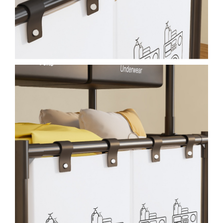
Proiectoare & lampi de lucru
Veioze si Lampi
Cantarire
Cantare comerciale
Cantare Corporale
Aparate de spalat cu presiune si
accesorii
Accesorii aparatele de spalat cu
presiune
Aparate de spalat cu presiune
Instalatii sanitare
Articole si accesorii pentru baie
Baterii baie
Baterii bucatarie
Baterii cada
Baterii electrice
Baterii lavoar