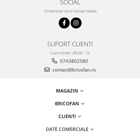
SOCIAL
Intretinere interior/exterior
Urmareste-ne in social media
Modulatoare FM
Perii de zapada si raclete
Pompe de transfer
Decoratiuni, ornamente si articole
SUPORT CLIENTI
Craciun
Luni-Vineri: 08:00 - 15
Accesorii si componente craciun
0743802580
Beteala si ghirlande Craciun
contact@bricofan.ro
Brazi de Craciun
Costume Craciun
Decoratiuni luminoase exterioare &
MAGAZIN
interioare
Figurine muzicale
BRICOFAN
Figurine si decoratiuni Craciun
CLIENTI
Furtun - Tub - rola craciun
Instalatii Craciun 220V
DATE COMERCIALE
Instalatii cu baterii