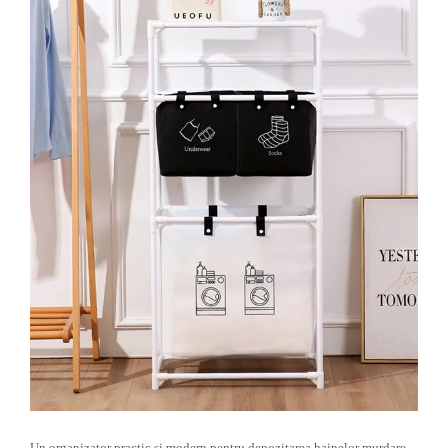
Tractoraș de tuns gazonul
Zootehnie
Incubatoare, oparitoare si
deplumatoare
Echipamente pentru animale
Aparate de tuns animale
Piese si accesorii aparate de tuns
animale
Tarcuri animale
Semanatori
Masini batut stalpi si accesorii
Roabe & accesorii
Casute gradina si cutii depozitare
Mobilier gradina
Corturi, Prelate si plase de
umbrire
Lopeti zapada
Un organizator practic si modern pentru depozitarea hainelor murdare,