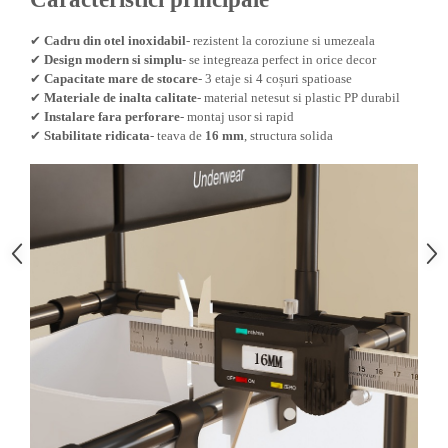
Pentru Casa si Camping
Aragaze, plite, piese butelii de
✔
Cadru din otel inoxidabil
- rezistent la coroziune si umezeala
voiaj
✔
Design modern si simplu
- se integreaza perfect in orice decor
✔
Capacitate mare de stocare
- 3 etaje si 4 coșuri spatioase
Accesorii aragaze & butelii
✔
Materiale de inalta calitate
- material netesut si plastic PP durabil
Butelii
✔
Instalare fara perforare
- montaj usor si rapid
✔
Stabilitate ridicata
- teava de
16 mm
, structura solida
Gratare
Pirostrii si accesorii pentru gatit
Plite & aragaze
Iluminat & electrice
Prelungitoare & cabluri electrice
Becuri
Coliere plastic
Conectori/doze
Corpuri de iluminat
Lampi solare
Lanterne
Lumina de crestere pentru plante