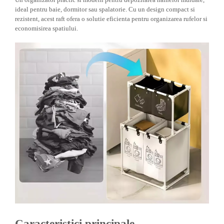
ideal pentru baie, dormitor sau spalatorie. Cu un design compact si
Zdrobitoare si teascuri
rezistent, acest raft ofera o solutie eficienta pentru organizarea rufelor si
Teascuri
economisirea spatiului.
Zdrobitoare electrice
Zdrobitoare electrice & manuale
Zdrobitoare manuale
Masini de cusut si accesorii
Articole antidaunatori gradina
Sere si solarii
Suflante si aspiratoare exterior
Unelte altoit
Unelte manuale de gradina -
Stropitori
Folie si plase pt plante
Masini de maturat manuale
Masini batut stalpi
Caracteristici principale