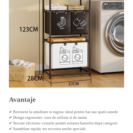
Kit-uri Supravietuire si Accesorii
Camping
Curatenie si menaj
Accesorii ingrijire casa
Accesorii maturi, mopuri si galeti
Aparate de calcat
Aspiratoare electrice
Cutii depozitare diverse
Cutii depozitare medicamente
Cutii pentru chei
Dulapuri si rafturi de depozitare
Maturi, mopuri si galeti
Organizatoare imbracaminte si
Avantaje
incaltaminte
Perii de curatare
✔ Rezistent la umiditate si rugina- ideal pentru bai sau spatii umede
✔ Design ergonomic- usor de utilizat si de mutat
Perii si aparate scame
✔ Stocare eficienta- cosurile permit sortarea hainelor dupa categorii
Stergatoare geam
✔ Asamblare rapida- nu necesita unelte speciale