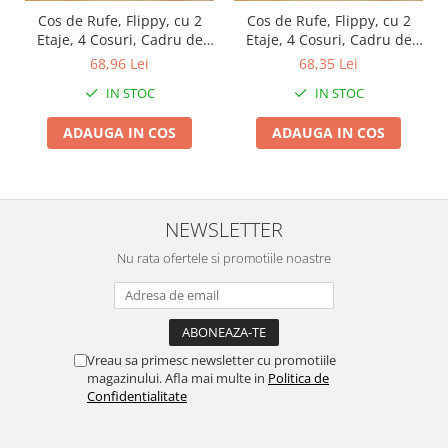
Cos de Rufe, Flippy, cu 2
Cos de Rufe, Flippy, cu 2
Masini tocat carne electrice
Etaje, 4 Cosuri, Cadru de
Etaje, 4 Cosuri, Cadru de
Mixere
Otel Inoxidabil, 97x44x57
Otel Inoxidabil, 97x44x57
68,96 Lei
68,35 Lei
Oale si Cratite
cm, Negru
cm, Alb
IN STOC
IN STOC
Oale sub presiune
Pahare / Sticle cu Pai / Cani termos
ADAUGA IN COS
ADAUGA IN COS
Palnii
Storcatoare
Tavi copt
NEWSLETTER
Tigai
Ustensile de bucatarie
Nu rata ofertele si promotiile noastre
Auto
Stații încărcare vehicule electrice
Anvelope auto
Vreau sa primesc newsletter cu promotiile
Chingi
magazinului. Afla mai multe in
Politica de
Clesti auto
Confidentialitate
Compresoare auto si pompe
Cricuri