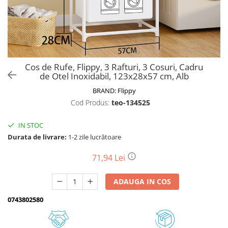
Biciclete, trotinete, triciclete
Biciclete electrice
Triciclete
Gradina
Cos de Rufe, Flippy, 3 Rafturi, 3 Cosuri, Cadru
Motoburghie si accesorii
de Otel Inoxidabil, 123x28x57 cm, Alb
Accesorii motoburghie
BRAND:
Flippy
Motoburghie
Cod Produs:
teo-134525
Drujbe, fierastraie electrice
IN STOC
Drujbe pe benzina
Durata de livrare:
1-2 zile lucrătoare
Drujbe cu acumulator
Consumabile drujbe, fierastraie
71,94 Lei
electrice
Drujbe electrice
ADAUGA IN COS
Unelte electrice busteni
0743802580
Mori cereale si batoze porumb
Batoze - mori desfacat porumb