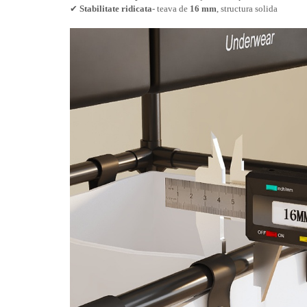
Pentru Casa si Camping
✔
Stabilitate ridicata
- teava de
16 mm
, structura solida
Aragaze, plite, piese butelii de
voiaj
Accesorii aragaze & butelii
Butelii
Gratare
Pirostrii si accesorii pentru gatit
Plite & aragaze
Iluminat & electrice
Prelungitoare & cabluri electrice
Becuri
Coliere plastic
Conectori/doze
Corpuri de iluminat
Lampi solare
Lanterne
Lumina de crestere pentru plante