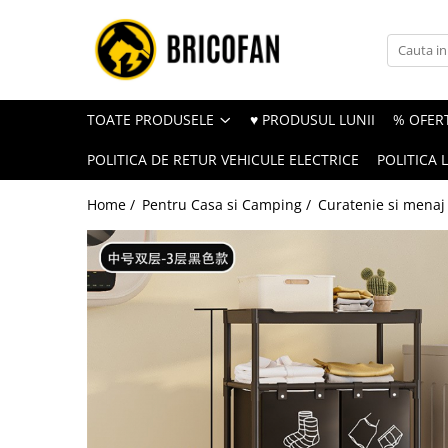
Toate Produsele
Vehicule electrice
TOATE PRODUSELE
♥ PRODUSUL LUNII
% OFERT
Atv
POLITICA DE RETUR VEHICULE ELECTRICE
POLITICA 
Cu permis
Fără permis
Home /
Pentru Casa si Camping /
Curatenie si menaj
Masini electrice
Motocross
Piese de schimb vehicule electrice
Scutere electrice
Scutere pe benzina
Tricicluri cargo fara permis
Tricicluri persoane
Trotinete electrice