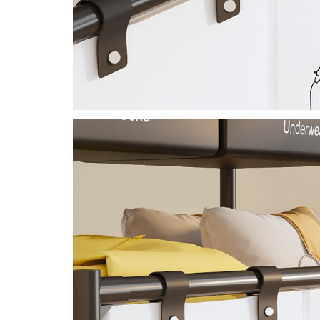
Proiectoare & lampi de lucru
Veioze si Lampi
Cantarire
Cantare comerciale
Cantare Corporale
Aparate de spalat cu presiune si
accesorii
Accesorii aparatele de spalat cu
presiune
Aparate de spalat cu presiune
Instalatii sanitare
Articole si accesorii pentru baie
Baterii baie
Baterii bucatarie
Baterii cada
Baterii electrice
Baterii lavoar