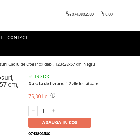
0743802580
0,00
I
CONTACT
Cosuri, Cadru de Otel Inoxidabil, 123x28x57 cm, Negru
osuri,
IN STOC
x57 cm,
Durata de livrare:
1-2 zile lucrătoare
75,30 Lei
ADAUGA IN COS
0743802580