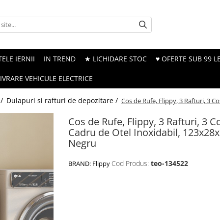
ELE IERNII
IN TREND
★ LICHIDARE STOC
♥ OFERTE SUB 99 LE
LIVRARE VEHICULE ELECTRICE
 /
Dulapuri si rafturi de depozitare /
Cos de Rufe, Flippy, 3 Rafturi, 3 
Cos de Rufe, Flippy, 3 Rafturi, 3 C
Cadru de Otel Inoxidabil, 123x28
Negru
Cod Produs:
teo-134522
BRAND:
Flippy