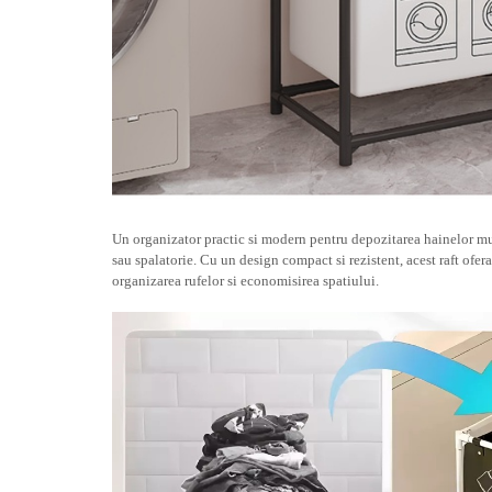
Tractoraș de tuns gazonul
Zootehnie
Incubatoare, oparitoare si
deplumatoare
Echipamente pentru animale
Aparate de tuns animale
Piese si accesorii aparate de tuns
animale
Tarcuri animale
Un organizator practic si modern pentru depozitarea hainelor mu
Semanatori
sau spalatorie. Cu un design compact si rezistent, acest raft ofera
organizarea rufelor si economisirea spatiului.
Masini batut stalpi si accesorii
Roabe & accesorii
Casute gradina si cutii depozitare
Mobilier gradina
Corturi, Prelate si plase de
umbrire
Lopeti zapada