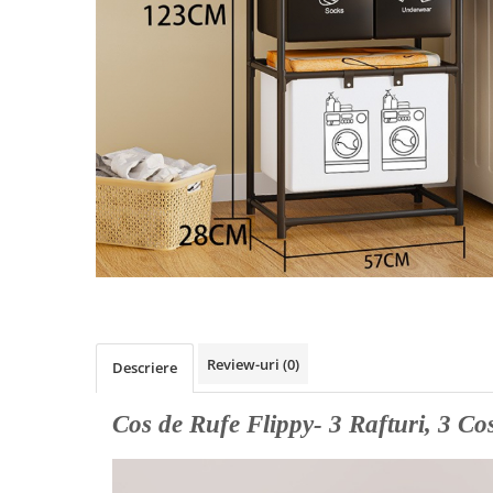
Biciclete, trotinete, triciclete
Biciclete electrice
Triciclete
Gradina
Motoburghie si accesorii
Accesorii motoburghie
Motoburghie
Drujbe, fierastraie electrice
Drujbe pe benzina
Drujbe cu acumulator
Consumabile drujbe, fierastraie
electrice
Review-uri
(0)
Descriere
Drujbe electrice
Unelte electrice busteni
Cos de Rufe Flippy
- 3 Rafturi, 3 Co
Mori cereale si batoze porumb
Batoze - mori desfacat porumb