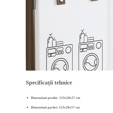
Chiuvete bucatarie compozit
Chiuvete inox
Coloane de dus
Robineti
Scari
Tapet 3D Autoadeziv
Climatizare si echipamente de
incalzire
Aere conditionate
Echipamente pt incalzire
Panouri solare
Paturi electrice cu incalzire
Specificații tehnice
Sobe pe lemne
Umidificatoare
Ventilatoare
Dimensiuni produs
:
123x28x57 cm
Kituri de siguranta si supravietuire
Dimensiuni pachet: 123x28x57 cm
Kit-uri siguranta auto