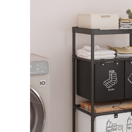
Granulatoare
Mori pentru cereale
Mori pentru fructe si legume
Mori pentru furaje
Mori pentru furaje si resturi
vegetale
Motoare granulatoare
Piese si accesorii mori
Tocatoare furaje si crengi
Tocatoare furaje
Consumabile si acesorii tocatoare
Tocatoare crengi
Motocoase, Trimmere si Masini de
tuns gazon
Motocositori cu motoare 2T
Trimmere electrice
Masini de tuns gazon pe benzina