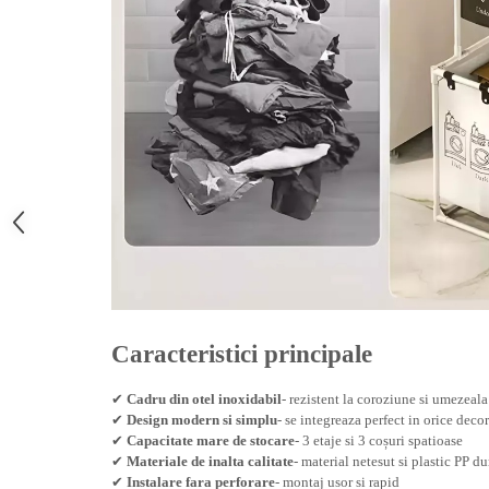
Zdrobitoare si teascuri
Teascuri
Zdrobitoare electrice
Zdrobitoare electrice & manuale
Zdrobitoare manuale
Masini de cusut si accesorii
Articole antidaunatori gradina
Sere si solarii
Suflante si aspiratoare exterior
Unelte altoit
Unelte manuale de gradina -
Caracteristici principale
Stropitori
✔
Cadru din otel inoxidabil
- rezistent la coroziune si umezeala
Folie si plase pt plante
✔
Design modern si simplu
- se integreaza perfect in orice decor
Masini de maturat manuale
✔
Capacitate mare de stocare
- 3 etaje si 3 coșuri spatioase
✔
Materiale de inalta calitate
- material netesut si plastic PP du
Masini batut stalpi
✔
Instalare fara perforare
- montaj usor si rapid