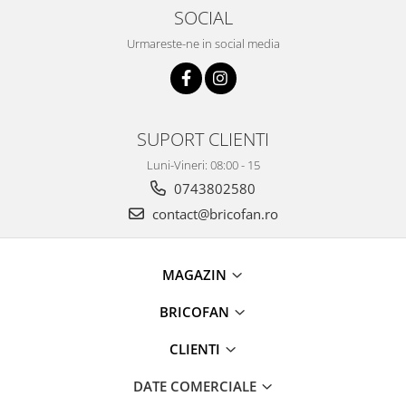
Proiectoare & lampi de lucru
SOCIAL
Veioze si Lampi
Urmareste-ne in social media
Cantarire
Cantare comerciale
Cantare Corporale
Aparate de spalat cu presiune si
SUPORT CLIENTI
accesorii
Luni-Vineri: 08:00 - 15
Accesorii aparatele de spalat cu
0743802580
presiune
contact@bricofan.ro
Aparate de spalat cu presiune
Instalatii sanitare
Articole si accesorii pentru baie
MAGAZIN
Baterii baie
BRICOFAN
Baterii bucatarie
Baterii cada
CLIENTI
Baterii electrice
DATE COMERCIALE
Baterii lavoar