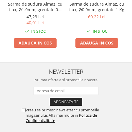
Pentru Casa si Camping
Sarma de sudura Almaz, cu
Sarma de sudura Almaz, cu
flux, Ø1.0mm, greutate 0.5
flux, Ø0.9mm, greutate 1 Kg
Aragaze, plite, piese butelii de
Kg
47,23 Lei
60,22 Lei
voiaj
40,01 Lei
Accesorii aragaze & butelii
IN STOC
IN STOC
Butelii
Gratare
ADAUGA IN COS
ADAUGA IN COS
Pirostrii si accesorii pentru gatit
Plite & aragaze
Iluminat & electrice
NEWSLETTER
Prelungitoare & cabluri electrice
Nu rata ofertele si promotiile noastre
Becuri
Coliere plastic
Conectori/doze
Corpuri de iluminat
Vreau sa primesc newsletter cu promotiile
Lampi solare
magazinului. Afla mai multe in
Politica de
Lanterne
Confidentialitate
Lumina de crestere pentru plante