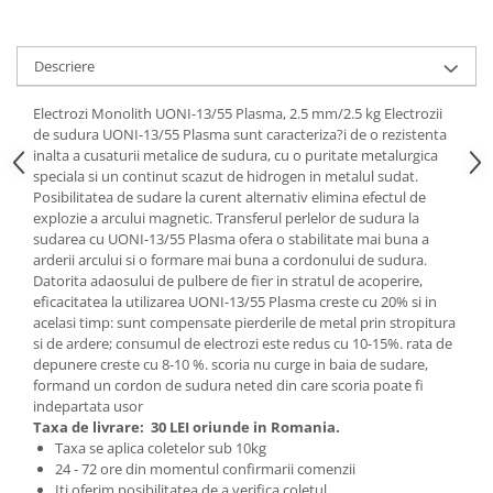
Tractoraș de tuns gazonul
Zootehnie
Descriere
Incubatoare, oparitoare si
deplumatoare
Electrozi Monolith UONI-13/55 Plasma, 2.5 mm/2.5 kg Electrozii
Echipamente pentru animale
de sudura UONI-13/55 Plasma sunt caracteriza?i de o rezistenta
Aparate de tuns animale
inalta a cusaturii metalice de sudura, cu o puritate metalurgica
Piese si accesorii aparate de tuns
speciala si un continut scazut de hidrogen in metalul sudat.
Posibilitatea de sudare la curent alternativ elimina efectul de
animale
explozie a arcului magnetic. Transferul perlelor de sudura la
Tarcuri animale
sudarea cu UONI-13/55 Plasma ofera o stabilitate mai buna a
Semanatori
arderii arcului si o formare mai buna a cordonului de sudura.
Datorita adaosului de pulbere de fier in stratul de acoperire,
Masini batut stalpi si accesorii
eficacitatea la utilizarea UONI-13/55 Plasma creste cu 20% si in
acelasi timp: sunt compensate pierderile de metal prin stropitura
Roabe & accesorii
si de ardere; consumul de electrozi este redus cu 10-15%. rata de
Casute gradina si cutii depozitare
depunere creste cu 8-10 %. scoria nu curge in baia de sudare,
formand un cordon de sudura neted din care scoria poate fi
Mobilier gradina
indepartata usor
Corturi, Prelate si plase de
Taxa de livrare:
30 LEI oriunde in Romania.
umbrire
Taxa se aplica coletelor sub 10kg
24 - 72 ore din momentul confirmarii comenzii
Lopeti zapada
Iti oferim posibilitatea de a
verifica coletul