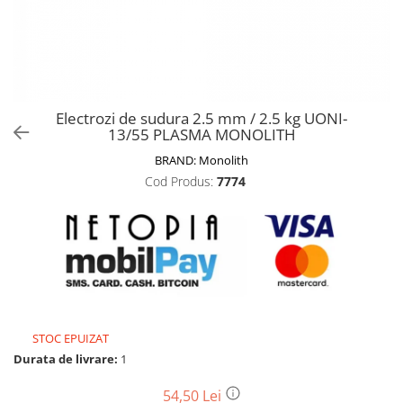
Biciclete, trotinete, triciclete
Biciclete electrice
Triciclete
Gradina
Electrozi de sudura 2.5 mm / 2.5 kg UONI-
Motoburghie si accesorii
13/55 PLASMA MONOLITH
Accesorii motoburghie
BRAND:
Monolith
Motoburghie
Cod Produs:
7774
Drujbe, fierastraie electrice
Drujbe pe benzina
Drujbe cu acumulator
Consumabile drujbe, fierastraie
electrice
Drujbe electrice
STOC EPUIZAT
Unelte electrice busteni
Durata de livrare:
1
Mori cereale si batoze porumb
Batoze - mori desfacat porumb
54,50 Lei