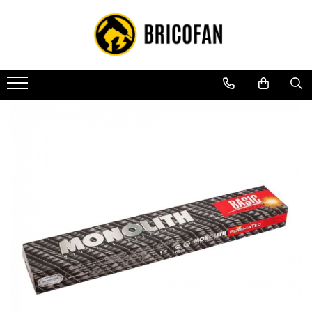
Toate Produsele
Vehicule electrice
Atv
Cu permis
Fără permis
Masini electrice
Motocross
Piese de schimb vehicule electrice
Scutere electrice
Scutere pe benzina
Tricicluri cargo fara permis
Tricicluri persoane
Trotinete electrice