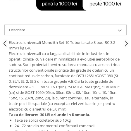
Tractoraș de tuns gazonul
Zootehnie
Incubatoare, oparitoare si
deplumatoare
Descriere
Echipamente pentru animale
Aparate de tuns animale
Electrozi universali Monolith Set 10 Tuburi a cate 3 buc RC 3.2
Piese si accesorii aparate de tuns
mm/1 kg E46
animale
Electrozi universali cu o larga aplicabilitate in industrie si in
operatii zilnice, cu valoare minimalizata a evolutiei aerosolilor de
Tarcuri animale
sudura. Sunt proiectati pentru sudarea manuala cu arc electric a
Semanatori
structurilor conventionale si critice din grade de oteluri cu un
continut redus de carbon, furnizate de DSTU 2651/GOST 380 (St.
Masini batut stalpi si accesorii
0, St.1, St. 2, St.3 din toate grupele A,B,C si la toate gradele de
Roabe & accesorii
dezoxidare – "EFERVESCENT"(кп), "SEMICALMAT"(пс), "CALMAT"
(сп) si de GOST 1050 (05кп, 08кп, 08пс, 08, 10кп, 10пс, 10, 15кп,
Casute gradina si cutii depozitare
15пс, 15, 20кп, 20пс, 20), la curent continuu sau alternativ, in
toate pozitiile spatiale (cu exceptia celei verticale in jos pentru
Mobilier gradina
electrozi cu diametrul de 5,0 mm).
Corturi, Prelate si plase de
Taxa de livrare:
30 LEI oriunde in Romania.
umbrire
Taxa se aplica coletelor sub 10kg
24 - 72 ore din momentul confirmarii comenzii
Lopeti zapada