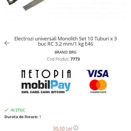
Biciclete, trotinete, triciclete
Biciclete electrice
Triciclete
Gradina
Electrozi universali Monolith Set 10 Tuburi x 3
Motoburghie si accesorii
buc RC 3.2 mm/1 kg E46
Accesorii motoburghie
BRAND:
BRG
Motoburghie
Cod Produs:
7773
Drujbe, fierastraie electrice
Drujbe pe benzina
Drujbe cu acumulator
Consumabile drujbe, fierastraie
electrice
Drujbe electrice
IN STOC
Unelte electrice busteni
Durata de livrare:
1
Mori cereale si batoze porumb
Batoze - mori desfacat porumb
30,50 Lei