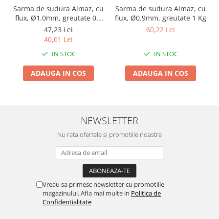
Pentru Casa si Camping
Sarma de sudura Almaz, cu
Sarma de sudura Almaz, cu
flux, Ø1.0mm, greutate 0.5
flux, Ø0.9mm, greutate 1 Kg
Aragaze, plite, piese butelii de
Kg
voiaj
47,23 Lei
60,22 Lei
40,01 Lei
Accesorii aragaze & butelii
IN STOC
IN STOC
Butelii
Gratare
ADAUGA IN COS
ADAUGA IN COS
Pirostrii si accesorii pentru gatit
Plite & aragaze
Iluminat & electrice
NEWSLETTER
Prelungitoare & cabluri electrice
Nu rata ofertele si promotiile noastre
Becuri
Coliere plastic
Conectori/doze
Corpuri de iluminat
Vreau sa primesc newsletter cu promotiile
Lampi solare
magazinului. Afla mai multe in
Politica de
Lanterne
Confidentialitate
Lumina de crestere pentru plante