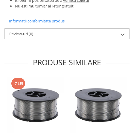
Iti oferim posibilitatea de a
verifica coletul
Nu esti multumit? ai retur gratuit
Zdrobitoare si teascuri
Teascuri
Informatii conformitate produs
Zdrobitoare electrice
Zdrobitoare electrice & manuale
Review-uri
(0)
Zdrobitoare manuale
Masini de cusut si accesorii
Articole antidaunatori gradina
PRODUSE SIMILARE
Sere si solarii
Suflante si aspiratoare exterior
-7 LEI
Unelte altoit
Unelte manuale de gradina -
Stropitori
Folie si plase pt plante
Masini de maturat manuale
Masini batut stalpi