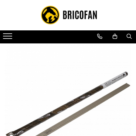
Toate Produsele
Vehicule electrice
Atv
Cu permis
Fără permis
Masini electrice
Motocross
Piese de schimb vehicule electrice
Scutere electrice
Scutere pe benzina
Tricicluri cargo fara permis
Tricicluri persoane
Trotinete electrice