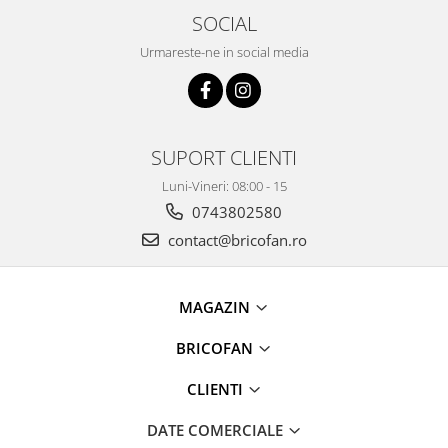
Proiectoare & lampi de lucru
SOCIAL
Veioze si Lampi
Urmareste-ne in social media
Cantarire
Cantare comerciale
Cantare Corporale
Aparate de spalat cu presiune si
SUPORT CLIENTI
accesorii
Luni-Vineri: 08:00 - 15
Accesorii aparatele de spalat cu
0743802580
presiune
contact@bricofan.ro
Aparate de spalat cu presiune
Instalatii sanitare
Articole si accesorii pentru baie
MAGAZIN
Baterii baie
BRICOFAN
Baterii bucatarie
Baterii cada
CLIENTI
Baterii electrice
DATE COMERCIALE
Baterii lavoar