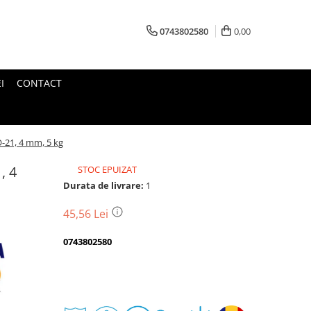
0743802580
0,00
I
CONTACT
-21, 4 mm, 5 kg
, 4
STOC EPUIZAT
Durata de livrare:
1
45,56 Lei
0743802580
Transport
gratuit
Perioada
Magazin
De
Garantie
Deschidere
Retur
Romanesc
la
Suport
2
colet
In
a
Cele