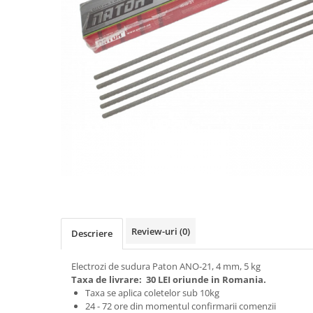
Biciclete, trotinete, triciclete
Biciclete electrice
Triciclete
Gradina
Motoburghie si accesorii
Accesorii motoburghie
Motoburghie
Drujbe, fierastraie electrice
Drujbe pe benzina
Drujbe cu acumulator
Consumabile drujbe, fierastraie
electrice
Review-uri
(0)
Descriere
Drujbe electrice
Unelte electrice busteni
Electrozi de sudura Paton ANO-21, 4 mm, 5 kg
Taxa de livrare:
30 LEI oriunde in Romania.
Mori cereale si batoze porumb
Taxa se aplica coletelor sub 10kg
Batoze - mori desfacat porumb
24 - 72 ore din momentul confirmarii comenzii