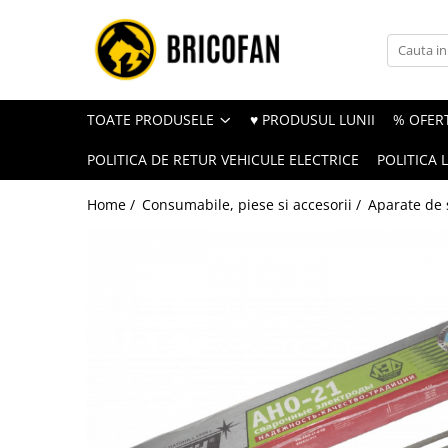
Toate Produsele
Vehicule electrice
TOATE PRODUSELE
♥ PRODUSUL LUNII
% OFERT
Atv
POLITICA DE RETUR VEHICULE ELECTRICE
POLITICA 
Cu permis
Fără permis
Home /
Consumabile, piese si accesorii /
Aparate de
Masini electrice
Motocross
Piese de schimb vehicule electrice
Scutere electrice
Scutere pe benzina
Tricicluri cargo fara permis
Tricicluri persoane
Trotinete electrice