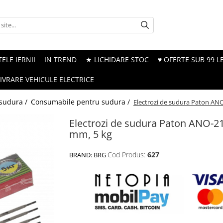
ELE IERNII
IN TREND
★ LICHIDARE STOC
♥ OFERTE SUB 99 LE
LIVRARE VEHICULE ELECTRICE
 sudura /
Consumabile pentru sudura /
Electrozi de sudura Paton ANO
Electrozi de sudura Paton ANO-21
mm, 5 kg
Cod Produs:
627
BRAND:
BRG