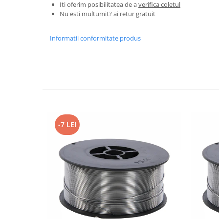
Iti oferim posibilitatea de a
verifica coletul
Granulatoare
Nu esti multumit? ai retur gratuit
Mori pentru cereale
Mori pentru fructe si legume
Informatii conformitate produs
Mori pentru furaje
Mori pentru furaje si resturi
vegetale
Motoare granulatoare
Piese si accesorii mori
Tocatoare furaje si crengi
Tocatoare furaje
-7 LEI
Consumabile si acesorii tocatoare
Tocatoare crengi
Motocoase, Trimmere si Masini de
tuns gazon
Motocositori cu motoare 2T
Trimmere electrice
Masini de tuns gazon pe benzina