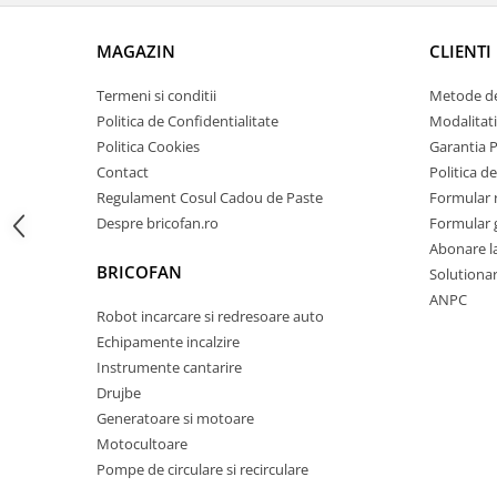
Zdrobitoare si teascuri
MAGAZIN
CLIENTI
Teascuri
Zdrobitoare electrice
Termeni si conditii
Metode de
Zdrobitoare electrice & manuale
Politica de Confidentialitate
Modalitati
Zdrobitoare manuale
Politica Cookies
Garantia 
Contact
Politica de
Masini de cusut si accesorii
Regulament Cosul Cadou de Paste
Formular 
Articole antidaunatori gradina
Despre bricofan.ro
Formular 
Sere si solarii
Abonare l
BRICOFAN
Solutionare
Suflante si aspiratoare exterior
ANPC
Unelte altoit
Robot incarcare si redresoare auto
Echipamente incalzire
Unelte manuale de gradina -
Instrumente cantarire
Stropitori
Drujbe
Folie si plase pt plante
Generatoare si motoare
Masini de maturat manuale
Motocultoare
Pompe de circulare si recirculare
Masini batut stalpi