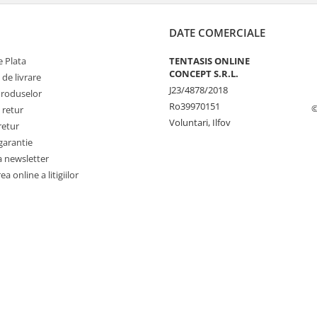
DATE COMERCIALE
 Plata
TENTASIS ONLINE
CONCEPT S.R.L.
 de livrare
J23/4878/2018
Produselor
Ro39970151
©
 retur
Voluntari, Ilfov
retur
garantie
a newsletter
a online a litigiilor