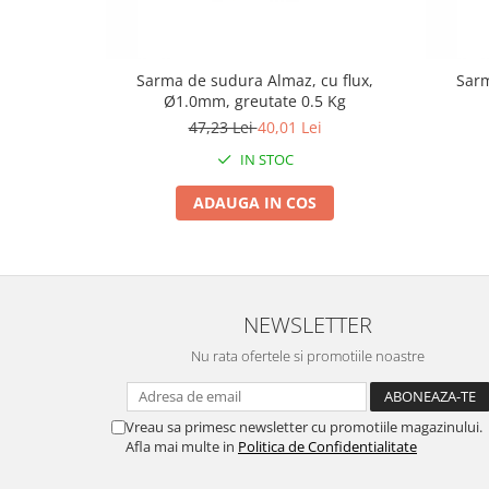
Tractoraș de tuns gazonul
Zootehnie
Incubatoare, oparitoare si
Sarma de sudura Almaz, cu flux,
Sarm
deplumatoare
Ø1.0mm, greutate 0.5 Kg
Echipamente pentru animale
47,23 Lei
40,01 Lei
Aparate de tuns animale
IN STOC
Piese si accesorii aparate de tuns
animale
ADAUGA IN COS
Tarcuri animale
Semanatori
Masini batut stalpi si accesorii
NEWSLETTER
Roabe & accesorii
Casute gradina si cutii depozitare
Nu rata ofertele si promotiile noastre
Mobilier gradina
Corturi, Prelate si plase de
Vreau sa primesc newsletter cu promotiile magazinului.
umbrire
Afla mai multe in
Politica de Confidentialitate
Lopeti zapada