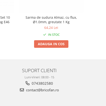
 Set 10
Sarma de sudura Almaz, cu flux,
Electrozi 
kg E46
Ø1.0mm, greutate 1 Kg
64,24 Lei
IN STOC
ADAUGA IN COS
SUPORT CLIENTI
Luni-Vineri: 08:00 - 15
0743802580
contact@bricofan.ro