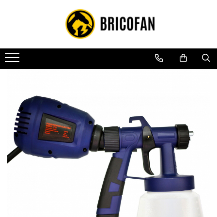
Toate Produsele
Vehicule electrice
Atv
Cu permis
Fără permis
Masini electrice
Motocross
Piese de schimb vehicule electrice
Scutere electrice
Scutere pe benzina
Tricicluri cargo fara permis
Tricicluri persoane
Trotinete electrice