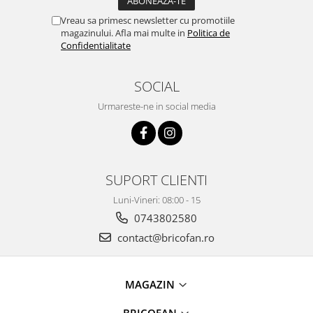
Proiectoare & lampi de lucru
Vreau sa primesc newsletter cu promotiile
Veioze si Lampi
magazinului. Afla mai multe in
Politica de
Cantarire
Confidentialitate
Cantare comerciale
SOCIAL
Cantare Corporale
Aparate de spalat cu presiune si
Urmareste-ne in social media
accesorii
Accesorii aparatele de spalat cu
presiune
Aparate de spalat cu presiune
SUPORT CLIENTI
Instalatii sanitare
Luni-Vineri: 08:00 - 15
Articole si accesorii pentru baie
0743802580
Baterii baie
contact@bricofan.ro
Baterii bucatarie
Baterii cada
Baterii electrice
MAGAZIN
Baterii lavoar