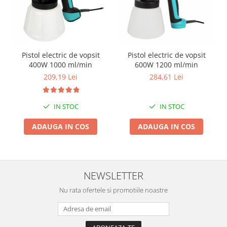
Pentru Casa si Camping
Aragaze, plite, piese butelii de
voiaj
Accesorii aragaze & butelii
Pistol electric de vopsit
Pistol electric de vopsit
Butelii
400W 1000 ml/min
600W 1200 ml/min
Gratare
209,19 Lei
284,61 Lei
Pirostrii si accesorii pentru gatit
Plite & aragaze
IN STOC
IN STOC
Iluminat & electrice
ADAUGA IN COS
ADAUGA IN COS
Prelungitoare & cabluri electrice
Becuri
Coliere plastic
Conectori/doze
NEWSLETTER
Corpuri de iluminat
Nu rata ofertele si promotiile noastre
Lampi solare
Lanterne
Lumina de crestere pentru plante