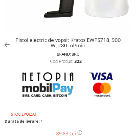
Biciclete, trotinete, triciclete
Biciclete electrice
Triciclete
Gradina
Pistol electric de vopsit Kratos EWPS718, 900
Motoburghie si accesorii
W, 280 ml/min
Accesorii motoburghie
BRAND:
BRG
Motoburghie
Cod Produs:
322
Drujbe, fierastraie electrice
Drujbe pe benzina
Drujbe cu acumulator
Consumabile drujbe, fierastraie
electrice
Drujbe electrice
STOC EPUIZAT
Unelte electrice busteni
Durata de livrare:
1
Mori cereale si batoze porumb
Batoze - mori desfacat porumb
189,83 Lei