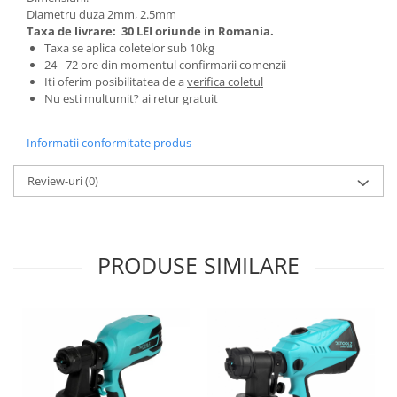
Diametru duza 2mm, 2.5mm
Zdrobitoare si teascuri
Taxa de livrare:
30 LEI oriunde in Romania.
Teascuri
Taxa se aplica coletelor sub 10kg
24 - 72 ore din momentul confirmarii comenzii
Zdrobitoare electrice
Iti oferim posibilitatea de a
verifica coletul
Zdrobitoare electrice & manuale
Nu esti multumit? ai retur gratuit
Zdrobitoare manuale
Masini de cusut si accesorii
Informatii conformitate produs
Articole antidaunatori gradina
Review-uri
(0)
Sere si solarii
Suflante si aspiratoare exterior
Unelte altoit
PRODUSE SIMILARE
Unelte manuale de gradina -
Stropitori
Folie si plase pt plante
Masini de maturat manuale
Masini batut stalpi