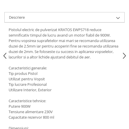
Tractoraș de tuns gazonul
Zootehnie
Descriere
Incubatoare, oparitoare si
deplumatoare
Pistolul electric de pulverizat KRATOS EWPS718 reduce
Echipamente pentru animale
semnificativ timpul de lucru avand un motor fiabil de 900W.
Aparate de tuns animale
Pentru vopsirea suprafetelor mai mari se recomanda utilizarea
Piese si accesorii aparate de tuns
duzei de 2.5mm iar pentru acoperiri fine se recomanda utilizarea
duzei de 2mm. Se foloseste cu success in aplicarea vopselelor,
animale
lacurilor si a altor lichide ajustand debitul de aer.
Tarcuri animale
Semanatori
Caracteristici generale:
Tip produs Pistol
Masini batut stalpi si accesorii
Utilizat pentru Vopsit
Tip lucrare Profesional
Roabe & accesorii
Utilizare Interior, Exterior
Casute gradina si cutii depozitare
Caracteristice tehnice:
Mobilier gradina
Putere 900W
Corturi, Prelate si plase de
Tensiune alimentare 230V
umbrire
Capacitate rezervor 800 ml
Lopeti zapada
Dimensiuni: