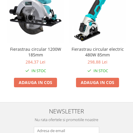
Pentru Casa si Camping
Aragaze, plite, piese butelii de
voiaj
Accesorii aragaze & butelii
Butelii
Gratare
Fierastrau circular 1200W
Fierastrau circular electric
Pirostrii si accesorii pentru gatit
185mm
480W 85mm
Plite & aragaze
284,37 Lei
298,88 Lei
Iluminat & electrice
IN STOC
IN STOC
Prelungitoare & cabluri electrice
Becuri
ADAUGA IN COS
ADAUGA IN COS
Coliere plastic
Conectori/doze
Corpuri de iluminat
NEWSLETTER
Lampi solare
Nu rata ofertele si promotiile noastre
Lanterne
Lumina de crestere pentru plante