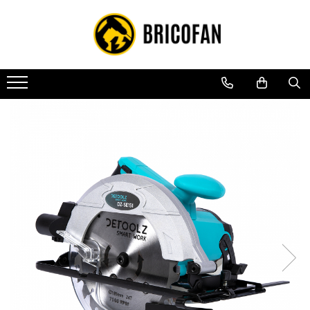
Toate Produsele
Vehicule electrice
Atv
Cu permis
Fără permis
Masini electrice
Motocross
Piese de schimb vehicule electrice
Scutere electrice
Scutere pe benzina
Tricicluri cargo fara permis
Tricicluri persoane
Trotinete electrice