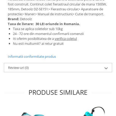
fost construit. Continut colet fierastraul circular de mana 1500W,
Zdrobitoare si teascuri
185mm, Detoolz DZ-SE151:• Fierastrau circular;• Aparatoare de
Teascuri
protectie;• Maner;• Manual de instructiuni;• Cutie de transport.
Brand:
Detoolz
Zdrobitoare electrice
Taxa de livrare:
30 LEI oriunde in Romania.
Zdrobitoare electrice & manuale
Taxa se aplica coletelor sub 10kg
Zdrobitoare manuale
24 - 72 ore din momentul confirmarii comenzii
Iti oferim posibilitatea de a
verifica coletul
Masini de cusut si accesorii
Nu esti multumit? ai retur gratuit
Articole antidaunatori gradina
Sere si solarii
Informatii conformitate produs
Suflante si aspiratoare exterior
Review-uri
(0)
Unelte altoit
Unelte manuale de gradina -
Stropitori
PRODUSE SIMILARE
Folie si plase pt plante
Masini de maturat manuale
Masini batut stalpi