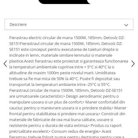
Tractoraș de tuns gazonul
Zootehnie
Incubatoare, oparitoare si
Descriere
deplumatoare
Echipamente pentru animale
Fierastrau electric circular de mana 1500W, 185mm, Detoolz DZ-
Aparate de tuns animale
SE151Fierastraul circular de mana 1500W, 185mm, Detoolz DZ-
Piese si accesorii aparate de tuns
SE151 este conceput pentru executarea de taieturi drepte si
inclinate in lemn, materiale similare lemnului si materiale
animale
plastice.Acest fierastrau este proiectat si garanteaza functionarea
Tarcuri animale
la temperaturi ambientale cuprinse intre + 5°C si 40°C la o
Semanatori
altitudine de maxim 1000m peste nivelul marii. Umiditatea
trebuie sa fie mai mica de 50% la 40°C. Poate fi depozitat sau
Masini batut stalpi si accesorii
transportat la temperaturi ambiante intre -25°C si 55°C.
Fierastraul circular de mana 1500W, 185mm, Detoolz DZ-SE151
Roabe & accesorii
are urmatoarele caracteristici:• Design aerodinamic pentru o
Casute gradina si cutii depozitare
manipulare usoara si un plus de confort;• Maner confortabil din
cauciuc pentru o manevrare usoara si o prindere stabila;• Maner
Mobilier gradina
frontal pentru stabilitatea si prindere mai usoara;• Construit din
Corturi, Prelate si plase de
materiale de fabricatie de cea mai buna calitate, usoare si
umbrire
rezistente pentru o durata de viata extinsa;• Produs cu raport
pret/calitate excelent;• Consum redus de energie;• Acest
Lopeti zapada
fierastrau trebuie folosit numai pentru destinatia pentru care a