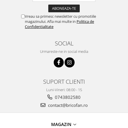
Proiectoare & lampi de lucru
Veioze si Lampi
Vreau sa primesc newsletter cu promotiile
Cantarire
magazinului. Afla mai multe in
Politica de
Confidentialitate
Cantare comerciale
Cantare Corporale
Aparate de spalat cu presiune si
SOCIAL
accesorii
Urmareste-ne in social media
Accesorii aparatele de spalat cu
presiune
Aparate de spalat cu presiune
Instalatii sanitare
SUPORT CLIENTI
Articole si accesorii pentru baie
Luni-Vineri: 08:00 - 15
Baterii baie
0743802580
Baterii bucatarie
contact@bricofan.ro
Baterii cada
Baterii electrice
Baterii lavoar
MAGAZIN