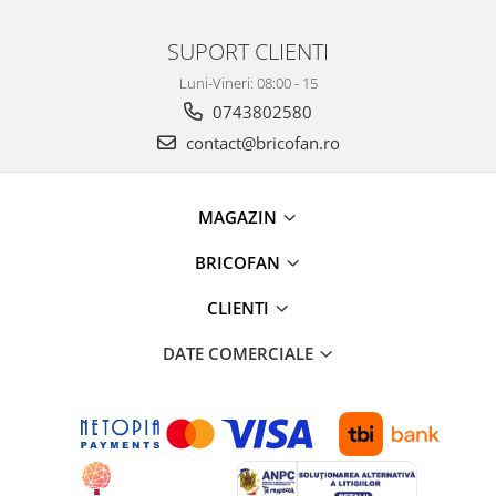
Chiuvete bucatarie compozit
Chiuvete inox
SUPORT CLIENTI
Coloane de dus
Luni-Vineri: 08:00 - 15
Robineti
0743802580
Scari
contact@bricofan.ro
Tapet 3D Autoadeziv
Climatizare si echipamente de
incalzire
MAGAZIN
Aere conditionate
BRICOFAN
Echipamente pt incalzire
Panouri solare
CLIENTI
Paturi electrice cu incalzire
DATE COMERCIALE
Sobe pe lemne
Umidificatoare
Ventilatoare
Kituri de siguranta si supravietuire
Kit-uri siguranta auto