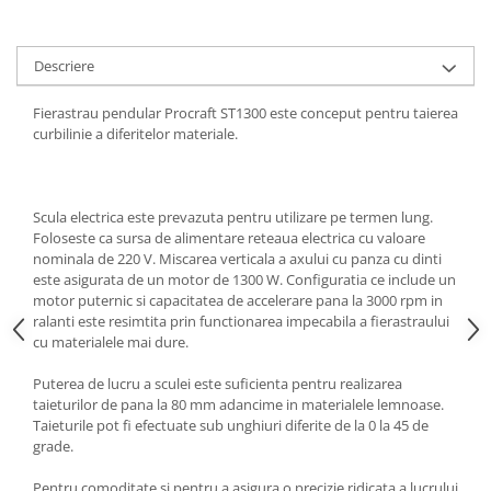
Tractoraș de tuns gazonul
Zootehnie
Descriere
Incubatoare, oparitoare si
deplumatoare
Fierastrau pendular Procraft ST1300 este conceput pentru taierea
Echipamente pentru animale
curbilinie a diferitelor materiale.
Aparate de tuns animale
Piese si accesorii aparate de tuns
animale
Scula electrica este prevazuta pentru utilizare pe termen lung.
Tarcuri animale
Foloseste ca sursa de alimentare reteaua electrica cu valoare
Semanatori
nominala de 220 V. Miscarea verticala a axului cu panza cu dinti
este asigurata de un motor de 1300 W. Configuratia ce include un
Masini batut stalpi si accesorii
motor puternic si capacitatea de accelerare pana la 3000 rpm in
ralanti este resimtita prin functionarea impecabila a fierastraului
Roabe & accesorii
cu materialele mai dure.
Casute gradina si cutii depozitare
Puterea de lucru a sculei este suficienta pentru realizarea
Mobilier gradina
taieturilor de pana la 80 mm adancime in materialele lemnoase.
Corturi, Prelate si plase de
Taieturile pot fi efectuate sub unghiuri diferite de la 0 la 45 de
umbrire
grade.
Lopeti zapada
Pentru comoditate si pentru a asigura o precizie ridicata a lucrului