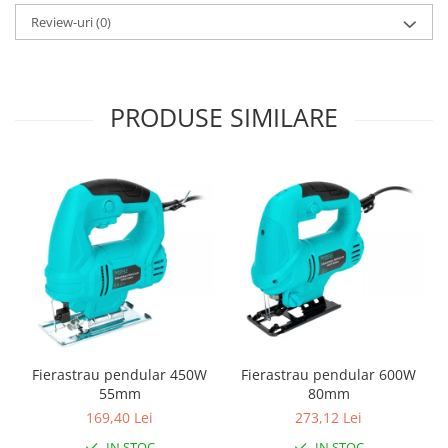
Pentru Casa si Camping
Review-uri
(0)
Aragaze, plite, piese butelii de
voiaj
Accesorii aragaze & butelii
PRODUSE SIMILARE
Butelii
Gratare
Pirostrii si accesorii pentru gatit
Plite & aragaze
Iluminat & electrice
Prelungitoare & cabluri electrice
Becuri
Coliere plastic
Conectori/doze
Corpuri de iluminat
Fierastrau pendular 450W
Fierastrau pendular 600W
Lampi solare
55mm
80mm
Lanterne
169,40 Lei
273,12 Lei
Lumina de crestere pentru plante
IN STOC
IN STOC