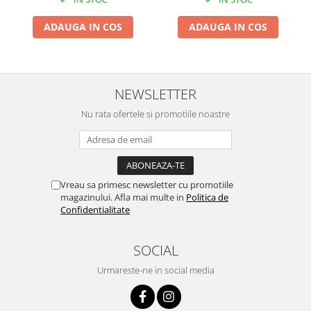
Proiectoare & lampi de lucru
Veioze si Lampi
ADAUGA IN COS
ADAUGA IN COS
Cantarire
Cantare comerciale
Cantare Corporale
NEWSLETTER
Aparate de spalat cu presiune si
Nu rata ofertele si promotiile noastre
accesorii
Accesorii aparatele de spalat cu
presiune
Aparate de spalat cu presiune
Vreau sa primesc newsletter cu promotiile
Instalatii sanitare
magazinului. Afla mai multe in
Politica de
Articole si accesorii pentru baie
Confidentialitate
Baterii baie
Baterii bucatarie
SOCIAL
Baterii cada
Urmareste-ne in social media
Baterii electrice
Baterii lavoar