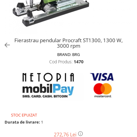
Biciclete, trotinete, triciclete
Biciclete electrice
Triciclete
Gradina
Fierastrau pendular Procraft ST1300, 1300 W,
Motoburghie si accesorii
3000 rpm
Accesorii motoburghie
BRAND:
BRG
Motoburghie
Cod Produs:
1470
Drujbe, fierastraie electrice
Drujbe pe benzina
Drujbe cu acumulator
Consumabile drujbe, fierastraie
electrice
Drujbe electrice
STOC EPUIZAT
Unelte electrice busteni
Durata de livrare:
1
Mori cereale si batoze porumb
Batoze - mori desfacat porumb
272,76 Lei