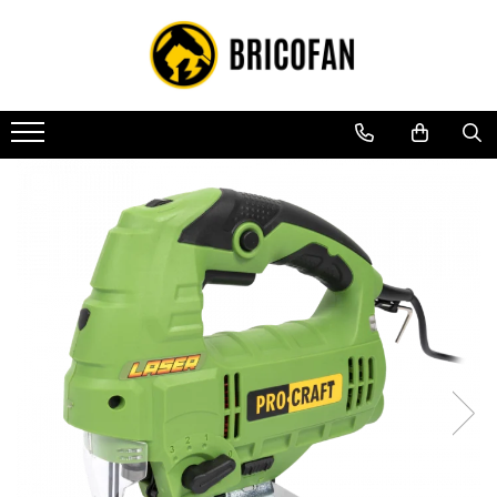
Toate Produsele
Vehicule electrice
Atv
Cu permis
Fără permis
Masini electrice
Motocross
Piese de schimb vehicule electrice
Scutere electrice
Scutere pe benzina
Tricicluri cargo fara permis
Tricicluri persoane
Trotinete electrice