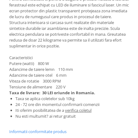
ferastraul este echipat cu LED de iluminare si fascicul laser. Un mic
Zdrobitoare si teascuri
ecran protector din plastic transparent protejeaza zona imediata
Teascuri
de lucru de rumegusul care produs in procesul de taiere.
Structura interioara si carcasa sunt realizate din materiale
Zdrobitoare electrice
sintetice durabile iar asamblarea este de inalta precizie. Scula
Zdrobitoare electrice & manuale
electrica pendulara se potriveste confortabil in mana. Greutatea
Zdrobitoare manuale
redusa de doar 22 kilograme va permite sa il utilizati fara efort
suplimentar in orice pozitie.
Masini de cusut si accesorii
Articole antidaunatori gradina
Caracteristici
Putere (watti) 800 W
Sere si solarii
Adancime de taiere lemn 110 mm
Adancime de taiere otel 6 mm
Suflante si aspiratoare exterior
Viteza de rotatie 3000 RPM
Unelte altoit
Tensiune de alimentare 220 V
Taxa de livrare:
30 LEI oriunde in Romania.
Unelte manuale de gradina -
Taxa se aplica coletelor sub 10kg
24 - 72 ore din momentul confirmarii comenzii
Stropitori
Iti oferim posibilitatea de a
verifica coletul
Folie si plase pt plante
Nu esti multumit? ai retur gratuit
Masini de maturat manuale
Informatii conformitate produs
Masini batut stalpi