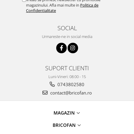
Pentru Casa si Camping
magazinului. Afla mai multe in
Politica de
Confidentialitate
Aragaze, plite, piese butelii de
voiaj
SOCIAL
Accesorii aragaze & butelii
Butelii
Urmareste-ne in social media
Gratare
Pirostrii si accesorii pentru gatit
Plite & aragaze
Iluminat & electrice
SUPORT CLIENTI
Prelungitoare & cabluri electrice
Luni-Vineri: 08:00 - 15
Becuri
0743802580
Coliere plastic
contact@bricofan.ro
Conectori/doze
Corpuri de iluminat
MAGAZIN
Lampi solare
Lanterne
BRICOFAN
Lumina de crestere pentru plante