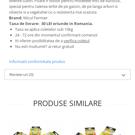
diferite culori. Poate fi folosit pentru modelele mici de Autocut,
Tractoraș de tuns gazonul
special pentru taierea ierbii de pe gazon, de pe langa arbori si
Zootehnie
obiecte si a vegetatiei cu o rezistenta mai scazuta.
Brand:
Micul Fermier
Incubatoare, oparitoare si
Taxa de livrare:
30 LEI oriunde in Romania.
deplumatoare
Taxa se aplica coletelor sub 10kg
Echipamente pentru animale
24 - 72 ore din momentul confirmarii comenzii
Aparate de tuns animale
Iti oferim posibilitatea de a
verifica coletul
Nu esti multumit? ai retur gratuit
Piese si accesorii aparate de tuns
animale
Informatii conformitate produs
Tarcuri animale
Semanatori
Review-uri
(0)
Masini batut stalpi si accesorii
Roabe & accesorii
Casute gradina si cutii depozitare
PRODUSE SIMILARE
Mobilier gradina
Corturi, Prelate si plase de
umbrire
Lopeti zapada