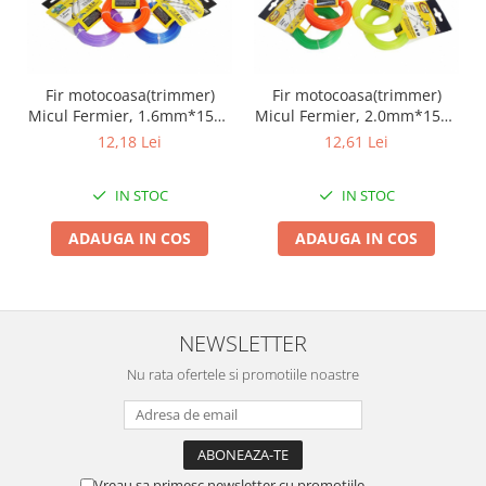
Zdrobitoare si teascuri
Teascuri
Zdrobitoare electrice
Fir motocoasa(trimmer)
Fir motocoasa(trimmer)
Zdrobitoare electrice & manuale
Micul Fermier, 1.6mm*15m,
Micul Fermier, 2.0mm*15m,
rotund
rotund
Zdrobitoare manuale
12,18 Lei
12,61 Lei
Masini de cusut si accesorii
IN STOC
IN STOC
Articole antidaunatori gradina
Sere si solarii
ADAUGA IN COS
ADAUGA IN COS
Suflante si aspiratoare exterior
Unelte altoit
Unelte manuale de gradina -
NEWSLETTER
Stropitori
Nu rata ofertele si promotiile noastre
Folie si plase pt plante
Masini de maturat manuale
Masini batut stalpi
Vreau sa primesc newsletter cu promotiile