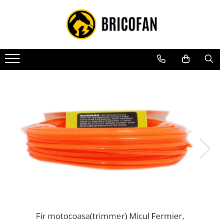
Toate Produsele
Vehicule electrice
Atv
Cu permis
Fără permis
Masini electrice
Motocross
Piese de schimb vehicule electrice
Scutere electrice
Scutere pe benzina
Tricicluri cargo fara permis
Tricicluri persoane
Fir motocoasa(trimmer) Micul Fermier,
Trotinete electrice