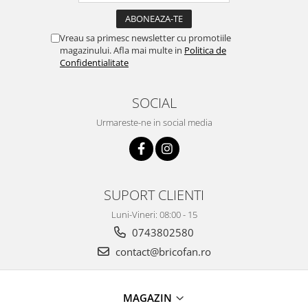
Pentru Casa si Camping
Aragaze, plite, piese butelii de
Vreau sa primesc newsletter cu promotiile
voiaj
magazinului. Afla mai multe in
Politica de
Accesorii aragaze & butelii
Confidentialitate
Butelii
Gratare
SOCIAL
Pirostrii si accesorii pentru gatit
Urmareste-ne in social media
Plite & aragaze
Iluminat & electrice
Prelungitoare & cabluri electrice
Becuri
SUPORT CLIENTI
Coliere plastic
Luni-Vineri: 08:00 - 15
Conectori/doze
0743802580
Corpuri de iluminat
contact@bricofan.ro
Lampi solare
Lanterne
MAGAZIN
Lumina de crestere pentru plante