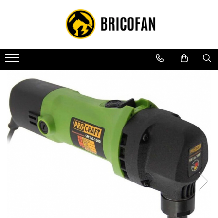
Toate Produsele
Vehicule electrice
Atv
Cu permis
Fără permis
Masini electrice
Motocross
Piese de schimb vehicule electrice
Scutere electrice
Scutere pe benzina
Tricicluri cargo fara permis
Tricicluri persoane
Trotinete electrice