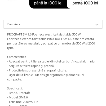
Tractoraș de tuns gazonul
Zootehnie
Incubatoare, oparitoare si
deplumatoare
Descriere
Echipamente pentru animale
Aparate de tuns animale
PROCRAFT SM1.6 Foarfeca electrica taiat tabla 500 W
Piese si accesorii aparate de tuns
Foarfeca electrica taiat tabla PROCRAFT SM1.6. este proiectata
animale
pentru tăierea metalului, echipat cu un motor de 500 W și 2000
rpm.
Tarcuri animale
Semanatori
Caracteristici:
- Adecvat pentru tăierea tablei din oțel carbon/inox și aluminiu.
Masini batut stalpi si accesorii
- Asigură o tăiere rapidă și precisă.
Roabe & accesorii
- Protecție la suprasarcină și supraîncălzire.
- Ușor de utilizat, cu un design ergonomic și dimensiuni
Casute gradina si cutii depozitare
compacte.
Mobilier gradina
Specificații:
Corturi, Prelate si plase de
- Brand. Procraft
umbrire
- Model: SM1.6
- Tensiune: 220V/50Hz
Lopeti zapada