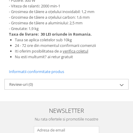
- Putere: 500 W
- Viteza de ralanti: 2000 min-1
Zdrobitoare si teascuri
- Grosimea de tăiere a oțelului inoxidabil: 1,2 mm
Teascuri
- Grosimea de tăiere a oțelului carbon: 1,6 mm
- Grosimea de tăiere a aluminiului: 2,5 mm
Zdrobitoare electrice
- Greutate: 1,9 kg
Zdrobitoare electrice & manuale
Taxa de livrare:
30 LEI oriunde in Romania.
Zdrobitoare manuale
Taxa se aplica coletelor sub 10kg
24 - 72 ore din momentul confirmarii comenzii
Masini de cusut si accesorii
Iti oferim posibilitatea de a
verifica coletul
Articole antidaunatori gradina
Nu esti multumit? ai retur gratuit
Sere si solarii
Informatii conformitate produs
Suflante si aspiratoare exterior
Unelte altoit
Review-uri
(0)
Unelte manuale de gradina -
Stropitori
NEWSLETTER
Folie si plase pt plante
Masini de maturat manuale
Nu rata ofertele si promotiile noastre
Masini batut stalpi