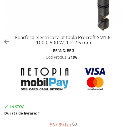
Biciclete, trotinete, triciclete
Biciclete electrice
Triciclete
Gradina
Foarfeca electrica taiat tabla Procraft SM1.6-
Motoburghie si accesorii
1000, 500 W, 1.2-2.5 mm
Accesorii motoburghie
BRAND:
BRG
Motoburghie
Cod Produs:
3196
Drujbe, fierastraie electrice
Drujbe pe benzina
Drujbe cu acumulator
Consumabile drujbe, fierastraie
electrice
Drujbe electrice
IN STOC
Unelte electrice busteni
Durata de livrare:
1
Mori cereale si batoze porumb
Batoze - mori desfacat porumb
567,99 Lei