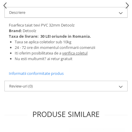
Tractoraș de tuns gazonul
Zootehnie
Descriere
Incubatoare, oparitoare si
deplumatoare
Foarfeca taiat tevi PVC 32mm Detoolz
Brand:
Detoolz
Echipamente pentru animale
Taxa de livrare:
30 LEI oriunde in Romania.
Aparate de tuns animale
Taxa se aplica coletelor sub 10kg
Piese si accesorii aparate de tuns
24 - 72 ore din momentul confirmarii comenzii
animale
Iti oferim posibilitatea de a
verifica coletul
Nu esti multumit? ai retur gratuit
Tarcuri animale
Semanatori
Informatii conformitate produs
Masini batut stalpi si accesorii
Review-uri
(0)
Roabe & accesorii
Casute gradina si cutii depozitare
Mobilier gradina
PRODUSE SIMILARE
Corturi, Prelate si plase de
umbrire
Lopeti zapada