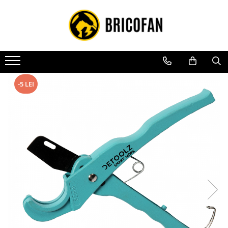
Toate Produsele
Vehicule electrice
Atv
Cu permis
-5 LEI
Fără permis
Masini electrice
Motocross
Piese de schimb vehicule electrice
Scutere electrice
Scutere pe benzina
Tricicluri cargo fara permis
Tricicluri persoane
Trotinete electrice