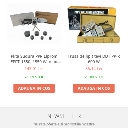
Zdrobitoare si teascuri
Teascuri
Zdrobitoare electrice
Zdrobitoare electrice & manuale
Zdrobitoare manuale
Masini de cusut si accesorii
Articole antidaunatori gradina
Plita Sudura PPR Elprom
Trusa de lipit tevi DDT PP-R
EPPT-1550, 1550 W, max.
600 W
Sere si solarii
300 grade Celsius, 10 min
143,01 Lei
85,14 Lei
Suflante si aspiratoare exterior
IN STOC
IN STOC
Unelte altoit
ADAUGA IN COS
ADAUGA IN COS
Unelte manuale de gradina -
Stropitori
Folie si plase pt plante
Masini de maturat manuale
NEWSLETTER
Masini batut stalpi
Nu rata ofertele si promotiile noastre