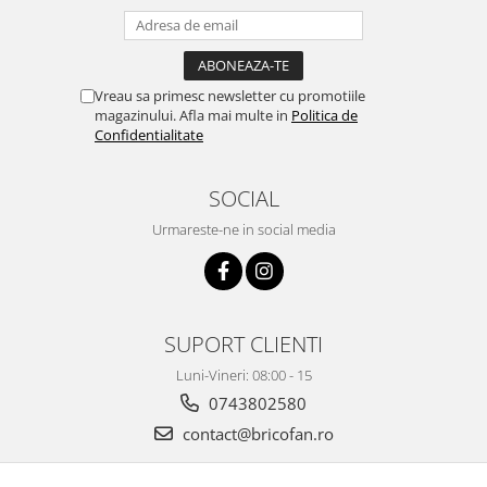
Pentru Casa si Camping
Aragaze, plite, piese butelii de
voiaj
Vreau sa primesc newsletter cu promotiile
Accesorii aragaze & butelii
magazinului. Afla mai multe in
Politica de
Butelii
Confidentialitate
Gratare
Pirostrii si accesorii pentru gatit
SOCIAL
Plite & aragaze
Urmareste-ne in social media
Iluminat & electrice
Prelungitoare & cabluri electrice
Becuri
Coliere plastic
SUPORT CLIENTI
Conectori/doze
Luni-Vineri: 08:00 - 15
Corpuri de iluminat
0743802580
Lampi solare
contact@bricofan.ro
Lanterne
Lumina de crestere pentru plante