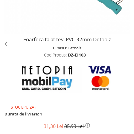
Biciclete, trotinete, triciclete
Biciclete electrice
Triciclete
Gradina
Foarfeca taiat tevi PVC 32mm Detoolz
Motoburghie si accesorii
BRAND:
Detoolz
Accesorii motoburghie
Cod Produs:
DZ-EI103
Motoburghie
Drujbe, fierastraie electrice
Drujbe pe benzina
Drujbe cu acumulator
Consumabile drujbe, fierastraie
electrice
Drujbe electrice
STOC EPUIZAT
Unelte electrice busteni
Durata de livrare:
1
Mori cereale si batoze porumb
31,30 Lei
35,93 Lei
Batoze - mori desfacat porumb