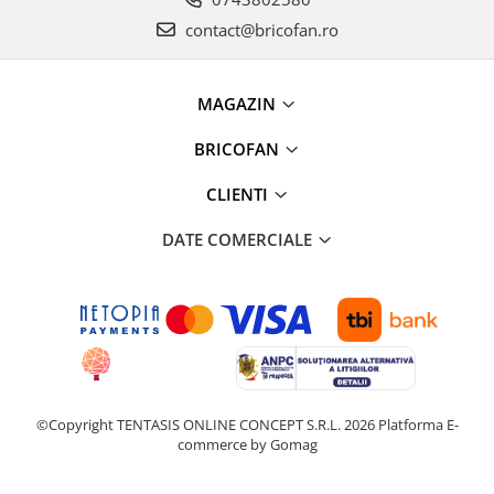
Instalatii de Craciun
contact@bricofan.ro
Instalatii liniare si role de furtun
luminos
Instalatii liniare/sir
MAGAZIN
Instalatii perdea
Instalatii plasa
BRICOFAN
Instalatii Solare
CLIENTI
Instalatii turturi-franjuri
Liniare 220V
DATE COMERCIALE
Perdea 220V
Plasa 220V
Turturi/Franjuri 220V
Diverse pentru casa si camping
Feronerie
Balamale si zavoare
©Copyright TENTASIS ONLINE CONCEPT S.R.L. 2026
Platforma E-
Broaste si clante
commerce by Gomag
Accesorii litiere