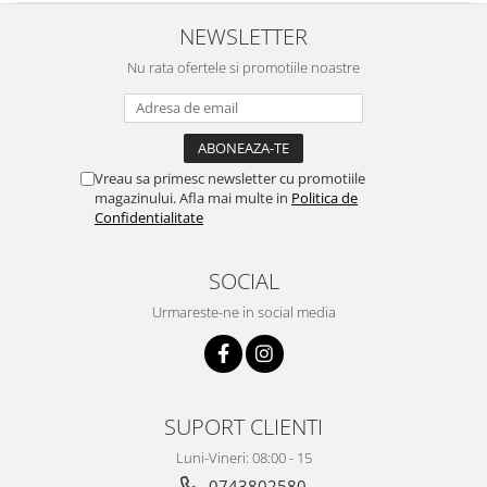
Intretinere interior/exterior
NEWSLETTER
Modulatoare FM
Nu rata ofertele si promotiile noastre
Perii de zapada si raclete
Pompe de transfer
Decoratiuni, ornamente si articole
Craciun
Vreau sa primesc newsletter cu promotiile
Accesorii si componente craciun
magazinului. Afla mai multe in
Politica de
Confidentialitate
Beteala si ghirlande Craciun
Brazi de Craciun
SOCIAL
Costume Craciun
Decoratiuni luminoase exterioare &
Urmareste-ne in social media
interioare
Figurine muzicale
Figurine si decoratiuni Craciun
Furtun - Tub - rola craciun
SUPORT CLIENTI
Instalatii Craciun 220V
Luni-Vineri: 08:00 - 15
Instalatii cu baterii
0743802580