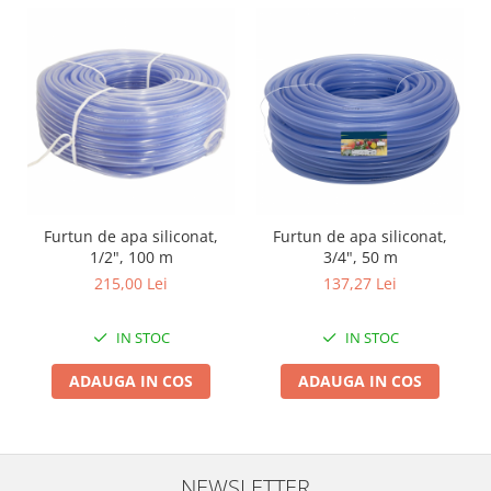
Zdrobitoare si teascuri
Teascuri
Zdrobitoare electrice
Zdrobitoare electrice & manuale
Zdrobitoare manuale
Masini de cusut si accesorii
Articole antidaunatori gradina
Furtun de apa siliconat,
Furtun de apa siliconat,
Sere si solarii
1/2", 100 m
3/4", 50 m
Suflante si aspiratoare exterior
215,00 Lei
137,27 Lei
Unelte altoit
IN STOC
IN STOC
Unelte manuale de gradina -
Stropitori
ADAUGA IN COS
ADAUGA IN COS
Folie si plase pt plante
Masini de maturat manuale
Masini batut stalpi
NEWSLETTER