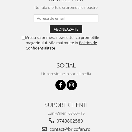
Pentru Casa si Camping
Nu rata ofertele si promotiile noastre
Aragaze, plite, piese butelii de
voiaj
Accesorii aragaze & butelii
Butelii
Vreau sa primesc newsletter cu promotiile
Gratare
magazinului. Afla mai multe in
Politica de
Confidentialitate
Pirostrii si accesorii pentru gatit
Plite & aragaze
SOCIAL
Iluminat & electrice
Urmareste-ne in social media
Prelungitoare & cabluri electrice
Becuri
Coliere plastic
Conectori/doze
SUPORT CLIENTI
Corpuri de iluminat
Lampi solare
Luni-Vineri: 08:00 - 15
Lanterne
0743802580
Lumina de crestere pentru plante
contact@bricofan.ro