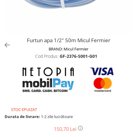
Biciclete, trotinete, triciclete
Biciclete electrice
Triciclete
Gradina
Furtun apa 1/2" 50m Micul Fermier
Motoburghie si accesorii
BRAND:
Micul Fermier
Accesorii motoburghie
Cod Produs:
GF-2376-S001-G01
Motoburghie
Drujbe, fierastraie electrice
Drujbe pe benzina
Drujbe cu acumulator
Consumabile drujbe, fierastraie
electrice
Drujbe electrice
STOC EPUIZAT
Unelte electrice busteni
Durata de livrare:
1-2 zile lucrătoare
Mori cereale si batoze porumb
150,70 Lei
Batoze - mori desfacat porumb