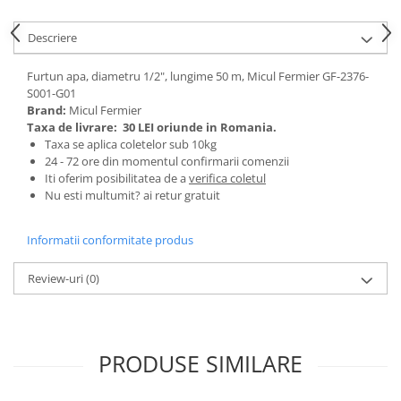
Tractoraș de tuns gazonul
Zootehnie
Descriere
Incubatoare, oparitoare si
deplumatoare
Furtun apa, diametru 1/2", lungime 50 m, Micul Fermier GF-2376-
S001-G01
Echipamente pentru animale
Brand:
Micul Fermier
Aparate de tuns animale
Taxa de livrare:
30 LEI oriunde in Romania.
Piese si accesorii aparate de tuns
Taxa se aplica coletelor sub 10kg
animale
24 - 72 ore din momentul confirmarii comenzii
Iti oferim posibilitatea de a
verifica coletul
Tarcuri animale
Nu esti multumit? ai retur gratuit
Semanatori
Masini batut stalpi si accesorii
Informatii conformitate produs
Roabe & accesorii
Review-uri
(0)
Casute gradina si cutii depozitare
Mobilier gradina
Corturi, Prelate si plase de
PRODUSE SIMILARE
umbrire
Lopeti zapada