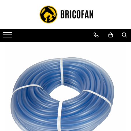
Toate Produsele
Vehicule electrice
Atv
Cu permis
Fără permis
Masini electrice
Motocross
Piese de schimb vehicule electrice
Scutere electrice
Scutere pe benzina
Tricicluri cargo fara permis
Tricicluri persoane
Trotinete electrice