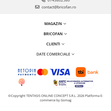
0743802580
Proiectoare & lampi de lucru
contact@bricofan.ro
Veioze si Lampi
Cantarire
Cantare comerciale
MAGAZIN
Cantare Corporale
BRICOFAN
Aparate de spalat cu presiune si
accesorii
CLIENTI
Accesorii aparatele de spalat cu
presiune
DATE COMERCIALE
Aparate de spalat cu presiune
Instalatii sanitare
Articole si accesorii pentru baie
Baterii baie
Baterii bucatarie
Baterii cada
©Copyright TENTASIS ONLINE CONCEPT S.R.L. 2026
Platforma E-
Baterii electrice
commerce by Gomag
Baterii lavoar