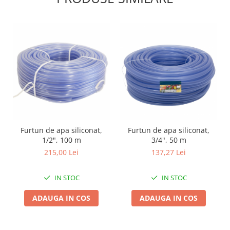
Zdrobitoare si teascuri
Teascuri
Zdrobitoare electrice
Zdrobitoare electrice & manuale
Zdrobitoare manuale
Masini de cusut si accesorii
Articole antidaunatori gradina
Sere si solarii
Suflante si aspiratoare exterior
Furtun de apa siliconat,
Furtun de apa siliconat,
1/2", 100 m
3/4", 50 m
Unelte altoit
215,00 Lei
137,27 Lei
Unelte manuale de gradina -
Stropitori
IN STOC
IN STOC
Folie si plase pt plante
ADAUGA IN COS
ADAUGA IN COS
Masini de maturat manuale
Masini batut stalpi