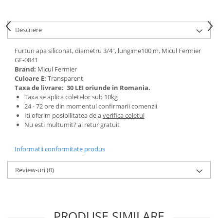
Tractoraș de tuns gazonul
Zootehnie
Descriere
Incubatoare, oparitoare si
deplumatoare
Furtun apa siliconat, diametru 3/4", lungime100 m, Micul Fermier
Echipamente pentru animale
GF-0841
Aparate de tuns animale
Brand:
Micul Fermier
Piese si accesorii aparate de tuns
Culoare E:
Transparent
animale
Taxa de livrare:
30 LEI oriunde in Romania.
Taxa se aplica coletelor sub 10kg
Tarcuri animale
24 - 72 ore din momentul confirmarii comenzii
Semanatori
Iti oferim posibilitatea de a
verifica coletul
Nu esti multumit? ai retur gratuit
Masini batut stalpi si accesorii
Roabe & accesorii
Informatii conformitate produs
Casute gradina si cutii depozitare
Review-uri
(0)
Mobilier gradina
Corturi, Prelate si plase de
umbrire
PRODUSE SIMILARE
Lopeti zapada