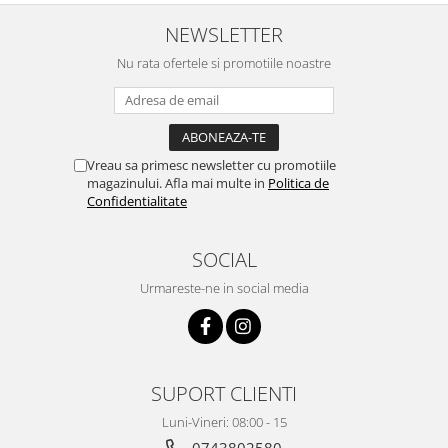
Pentru Casa si Camping
NEWSLETTER
Aragaze, plite, piese butelii de
voiaj
Nu rata ofertele si promotiile noastre
Accesorii aragaze & butelii
Butelii
Gratare
Vreau sa primesc newsletter cu promotiile
Pirostrii si accesorii pentru gatit
magazinului. Afla mai multe in
Politica de
Plite & aragaze
Confidentialitate
Iluminat & electrice
Prelungitoare & cabluri electrice
SOCIAL
Becuri
Urmareste-ne in social media
Coliere plastic
Conectori/doze
Corpuri de iluminat
Lampi solare
SUPORT CLIENTI
Lanterne
Luni-Vineri: 08:00 - 15
Lumina de crestere pentru plante