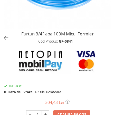
Biciclete, trotinete, triciclete
Biciclete electrice
Triciclete
Gradina
Furtun 3/4" apa 100M Micul Fermier
Motoburghie si accesorii
Cod Produs:
GF-0841
Accesorii motoburghie
Motoburghie
Drujbe, fierastraie electrice
Drujbe pe benzina
Drujbe cu acumulator
Consumabile drujbe, fierastraie
electrice
IN STOC
Drujbe electrice
Durata de livrare:
1-2 zile lucrătoare
Unelte electrice busteni
304,43 Lei
Mori cereale si batoze porumb
Batoze - mori desfacat porumb
ADAUGA IN COS