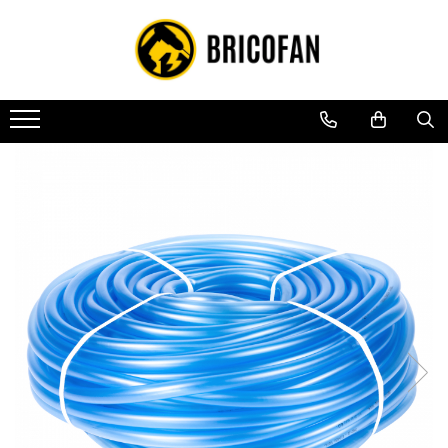
Toate Produsele
Vehicule electrice
Atv
Cu permis
Fără permis
Masini electrice
Motocross
Piese de schimb vehicule electrice
Scutere electrice
Scutere pe benzina
Tricicluri cargo fara permis
Tricicluri persoane
Trotinete electrice