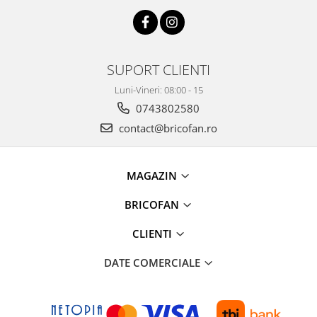
Clesti auto
Compresoare auto si pompe
Cricuri
Intretinere interior/exterior
SUPORT CLIENTI
Modulatoare FM
Luni-Vineri: 08:00 - 15
Perii de zapada si raclete
0743802580
Pompe de transfer
contact@bricofan.ro
Decoratiuni, ornamente si articole
Craciun
Accesorii si componente craciun
MAGAZIN
Beteala si ghirlande Craciun
Brazi de Craciun
BRICOFAN
Costume Craciun
CLIENTI
Decoratiuni luminoase exterioare &
interioare
DATE COMERCIALE
Figurine muzicale
Figurine si decoratiuni Craciun
Furtun - Tub - rola craciun