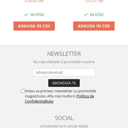
215,00 Lei
137,27 Lei
Genti Termoizolante Mancare
Masini de taiat placi ceramice
Magneti de frigider
Patenti si clesti
IN STOC
IN STOC
Masini de tocat manuale
Topoare
Masini tocat carne electrice
Truse, seturi si alte scule de mana
ADAUGA IN COS
ADAUGA IN COS
Mixere
Compactoare
Oale si Cratite
Scule Emtop
Oale sub presiune
Scule multifunctionale
NEWSLETTER
Pahare / Sticle cu Pai / Cani termos
Tăietor beton
Palnii
Nu rata ofertele si promotiile noastre
Storcatoare
Tavi copt
Tigai
Ustensile de bucatarie
Vreau sa primesc newsletter cu promotiile
magazinului. Afla mai multe in
Politica de
Auto
Confidentialitate
Stații încărcare vehicule electrice
Anvelope auto
SOCIAL
Chingi
Urmareste-ne in social media