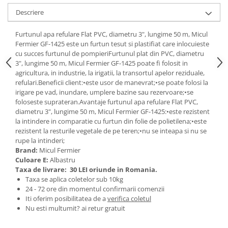
Scule pneumatice
Teascuri
Kituri de siguranta si supravietuire
Descriere
Ridicare greutati
Zdrobitoare electrice
Kit-uri siguranta auto
Accesorii pentru macarale
Zdrobitoare electrice & manuale
Furtunul apa refulare Flat PVC, diametru 3", lungime 50 m, Micul
Kit-uri Supravietuire si Accesorii
Macarale electrice
Fermier GF-1425 este un furtun tesut si plastifiat care inlocuieste
Zdrobitoare manuale
Camping
cu succes furtunul de pompieriFurtunul plat din PVC, diametru
Macarale manuale
Masini de cusut si accesorii
Curatenie si menaj
3", lungime 50 m, Micul Fermier GF-1425 poate fi folosit in
Aparate si instrumente de masurat
agricultura, in industrie, la irigatii, la transortul apelor reziduale,
Articole antidaunatori gradina
Accesorii ingrijire casa
refulari.Beneficii client:•este usor de manevrat;•se poate folosi la
Rulete
Sere si solarii
Accesorii maturi, mopuri si galeti
irigare pe vad, inundare, umplere bazine sau rezervoare;•se
Telemetre, nivele, sublere
foloseste suprateran.Avantaje furtunul apa refulare Flat PVC,
Aparate de calcat
Suflante si aspiratoare exterior
diametru 3", lungime 50 m, Micul Fermier GF-1425:•este rezistent
Masini de polisat
Aspiratoare electrice
Unelte altoit
la intindere in comparatie cu furtun din folie de polietilena;•este
Rindele electrice
Cutii depozitare diverse
rezistent la resturile vegetale de pe teren;•nu se inteapa si nu se
Unelte manuale de gradina -
rupe la intinderi;
Cutii depozitare medicamente
Pistoale electrice aer cald si vopsit
Brand:
Micul Fermier
Stropitori
Cutii pentru chei
Pistoale electrice aer cald
Culoare E:
Albastru
Folie si plase pt plante
Taxa de livrare:
30 LEI oriunde in Romania.
Dulapuri si rafturi de depozitare
Pistoale electrice de vopsit
Taxa se aplica coletelor sub 10kg
Masini de maturat manuale
Maturi, mopuri si galeti
Echipamente de protectie
24 - 72 ore din momentul confirmarii comenzii
Organizatoare imbracaminte si
Masini batut stalpi
Iti oferim posibilitatea de a
verifica coletul
Cizme, bocanci, pantofi si galosi
incaltaminte
Nu esti multumit? ai retur gratuit
Manusi si palmare
Perii de curatare