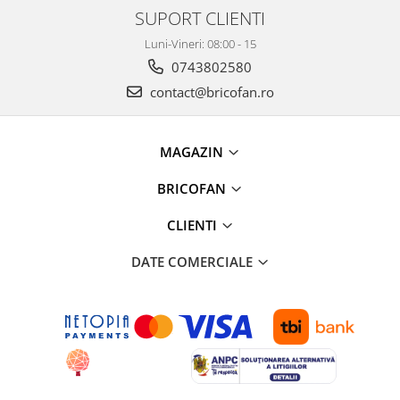
Proiectoare & lampi de lucru
SUPORT CLIENTI
Veioze si Lampi
Luni-Vineri: 08:00 - 15
Cantarire
0743802580
Cantare comerciale
contact@bricofan.ro
Cantare Corporale
Aparate de spalat cu presiune si
accesorii
MAGAZIN
Accesorii aparatele de spalat cu
BRICOFAN
presiune
Aparate de spalat cu presiune
CLIENTI
Instalatii sanitare
DATE COMERCIALE
Articole si accesorii pentru baie
Baterii baie
Baterii bucatarie
Baterii cada
Baterii electrice
Baterii lavoar