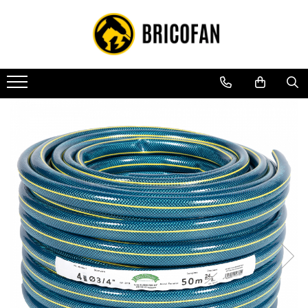
Toate Produsele
Vehicule electrice
Atv
Cu permis
Fără permis
Masini electrice
Motocross
Piese de schimb vehicule electrice
Scutere electrice
Scutere pe benzina
Tricicluri cargo fara permis
Tricicluri persoane
Trotinete electrice