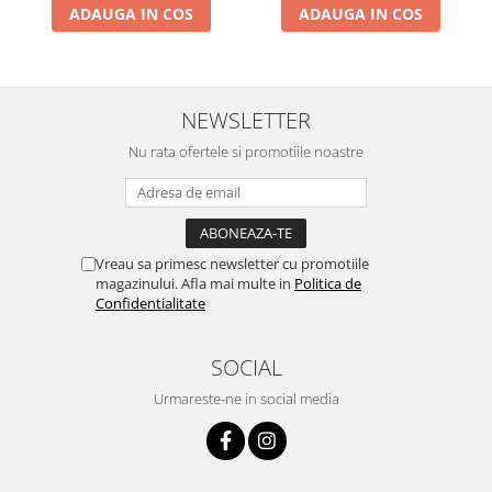
ADAUGA IN COS
ADAUGA IN COS
Pentru Casa si Camping
Aragaze, plite, piese butelii de
voiaj
Accesorii aragaze & butelii
NEWSLETTER
Butelii
Nu rata ofertele si promotiile noastre
Gratare
Pirostrii si accesorii pentru gatit
Plite & aragaze
Iluminat & electrice
Vreau sa primesc newsletter cu promotiile
Prelungitoare & cabluri electrice
magazinului. Afla mai multe in
Politica de
Confidentialitate
Becuri
Coliere plastic
Conectori/doze
SOCIAL
Corpuri de iluminat
Urmareste-ne in social media
Lampi solare
Lanterne
Lumina de crestere pentru plante