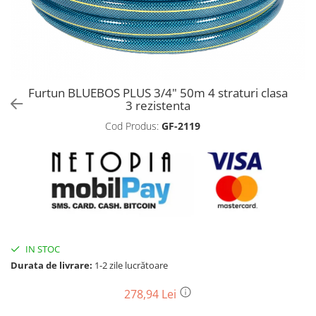
Biciclete, trotinete, triciclete
Biciclete electrice
Triciclete
Gradina
Furtun BLUEBOS PLUS 3/4" 50m 4 straturi clasa
Motoburghie si accesorii
3 rezistenta
Accesorii motoburghie
Cod Produs:
GF-2119
Motoburghie
Drujbe, fierastraie electrice
Drujbe pe benzina
Drujbe cu acumulator
Consumabile drujbe, fierastraie
electrice
Drujbe electrice
IN STOC
Durata de livrare:
1-2 zile lucrătoare
Unelte electrice busteni
Mori cereale si batoze porumb
278,94 Lei
Batoze - mori desfacat porumb