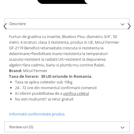
Tractoraș de tuns gazonul
Zootehnie
Incubatoare, oparitoare si
Descriere
deplumatoare
Echipamente pentru animale
Furtun de gradina cu insertie, Bluebos Plus, diametru 3/4", 50
Aparate de tuns animale
metri, 4 straturi, clasa 3 rezistenta, produs in UE, Micul Fermier
Piese si accesorii aparate de tuns
GF-2119 Beneficii:•etanseitate crescuta si rezistenta la
delaminare;•flexibilitate mare;•rezistenta la temperaturi
animale
scazute;•rezistent la radiatii UV;•rezistent la depunerea
Tarcuri animale
algelor;•fara cadmiu, bariu si plumb;•nu contine ftalati.
Semanatori
Brand:
Micul Fermier
Taxa de livrare:
30 LEI oriunde in Romania.
Masini batut stalpi si accesorii
Taxa se aplica coletelor sub 10kg
24 - 72 ore din momentul confirmarii comenzii
Roabe & accesorii
Iti oferim posibilitatea de a
verifica coletul
Casute gradina si cutii depozitare
Nu esti multumit? ai retur gratuit
Mobilier gradina
Informatii conformitate produs
Corturi, Prelate si plase de
umbrire
Review-uri
(0)
Lopeti zapada