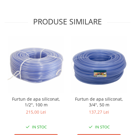
Zdrobitoare si teascuri
Teascuri
PRODUSE SIMILARE
Zdrobitoare electrice
Zdrobitoare electrice & manuale
Zdrobitoare manuale
Masini de cusut si accesorii
Articole antidaunatori gradina
Sere si solarii
Suflante si aspiratoare exterior
Unelte altoit
Unelte manuale de gradina -
Furtun de apa siliconat,
Furtun de apa siliconat,
Stropitori
1/2", 100 m
3/4", 50 m
Folie si plase pt plante
215,00 Lei
137,27 Lei
Masini de maturat manuale
IN STOC
IN STOC
Masini batut stalpi