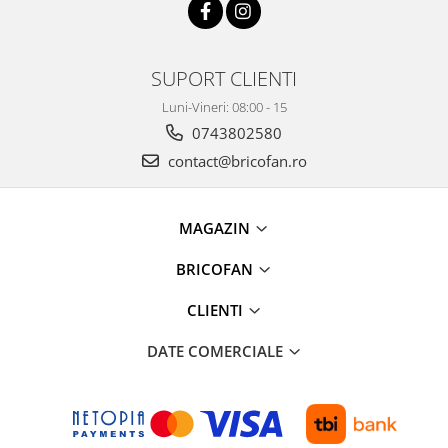
Chiuvete bucatarie compozit
Chiuvete inox
Coloane de dus
SUPORT CLIENTI
Robineti
Luni-Vineri: 08:00 - 15
Scari
0743802580
Tapet 3D Autoadeziv
contact@bricofan.ro
Climatizare si echipamente de
incalzire
Aere conditionate
MAGAZIN
Echipamente pt incalzire
BRICOFAN
Panouri solare
Paturi electrice cu incalzire
CLIENTI
Sobe pe lemne
DATE COMERCIALE
Umidificatoare
Ventilatoare
Kituri de siguranta si supravietuire
Kit-uri siguranta auto