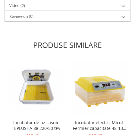
Pentru Casa si Camping
Video
(2)
Aragaze, plite, piese butelii de
Review-uri
(0)
voiaj
Accesorii aragaze & butelii
Butelii
PRODUSE SIMILARE
Gratare
Pirostrii si accesorii pentru gatit
Plite & aragaze
Iluminat & electrice
Prelungitoare & cabluri electrice
Becuri
Coliere plastic
Conectori/doze
Corpuri de iluminat
Lampi solare
Incubator de uz casnic
Incubator electric Micul
Lanterne
TEPLUSHA 88 220/50 tPv
Fermier capacitate 48-132
Lumina de crestere pentru plante
oua