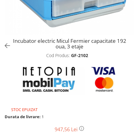
Biciclete, trotinete, triciclete
Biciclete electrice
Triciclete
Gradina
Incubator electric Micul Fermier capacitate 192
Motoburghie si accesorii
oua, 3 etaje
Accesorii motoburghie
Cod Produs:
GF-2102
Motoburghie
Drujbe, fierastraie electrice
Drujbe pe benzina
Drujbe cu acumulator
Consumabile drujbe, fierastraie
electrice
Drujbe electrice
STOC EPUIZAT
Durata de livrare:
1
Unelte electrice busteni
Mori cereale si batoze porumb
947,56 Lei
Batoze - mori desfacat porumb