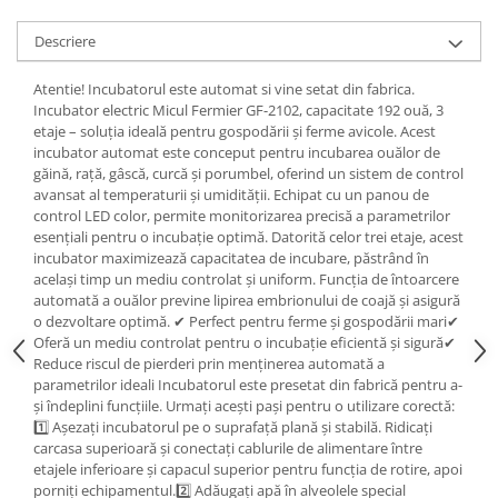
Tractoraș de tuns gazonul
Zootehnie
Descriere
Incubatoare, oparitoare si
Atentie! Incubatorul este automat si vine setat din fabrica.
deplumatoare
Incubator electric Micul Fermier GF-2102, capacitate 192 ouă, 3
Echipamente pentru animale
etaje – soluția ideală pentru gospodării și ferme avicole. Acest
Aparate de tuns animale
incubator automat este conceput pentru incubarea ouălor de
găină, rață, gâscă, curcă și porumbel, oferind un sistem de control
Piese si accesorii aparate de tuns
avansat al temperaturii și umidității. Echipat cu un panou de
animale
control LED color, permite monitorizarea precisă a parametrilor
Tarcuri animale
esențiali pentru o incubație optimă. Datorită celor trei etaje, acest
Semanatori
incubator maximizează capacitatea de incubare, păstrând în
același timp un mediu controlat și uniform. Funcția de întoarcere
Masini batut stalpi si accesorii
automată a ouălor previne lipirea embrionului de coajă și asigură
o dezvoltare optimă. ✔ Perfect pentru ferme și gospodării mari✔
Roabe & accesorii
Oferă un mediu controlat pentru o incubație eficientă și sigură✔
Casute gradina si cutii depozitare
Reduce riscul de pierderi prin menținerea automată a
parametrilor ideali Incubatorul este presetat din fabrică pentru a-
Mobilier gradina
și îndeplini funcțiile. Urmați acești pași pentru o utilizare corectă:
1️⃣ Așezați incubatorul pe o suprafață plană și stabilă. Ridicați
Corturi, Prelate si plase de
carcasa superioară și conectați cablurile de alimentare între
umbrire
etajele inferioare și capacul superior pentru funcția de rotire, apoi
Lopeti zapada
porniți echipamentul.2️⃣ Adăugați apă în alveolele special