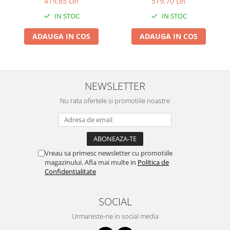
419,85 Lei
519,70 Lei
Proiectoare & lampi de lucru
IN STOC
IN STOC
Veioze si Lampi
Cantarire
ADAUGA IN COS
ADAUGA IN COS
Cantare comerciale
Cantare Corporale
Aparate de spalat cu presiune si
NEWSLETTER
accesorii
Nu rata ofertele si promotiile noastre
Accesorii aparatele de spalat cu
presiune
Aparate de spalat cu presiune
Instalatii sanitare
Vreau sa primesc newsletter cu promotiile
Articole si accesorii pentru baie
magazinului. Afla mai multe in
Politica de
Baterii baie
Confidentialitate
Baterii bucatarie
Baterii cada
SOCIAL
Baterii electrice
Urmareste-ne in social media
Baterii lavoar