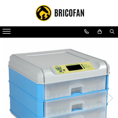
Toate Produsele
Vehicule electrice
Atv
Cu permis
Fără permis
Masini electrice
Motocross
Piese de schimb vehicule electrice
Scutere electrice
Scutere pe benzina
Tricicluri cargo fara permis
Tricicluri persoane
Trotinete electrice