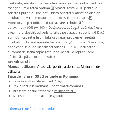
destinate, situate în partea inferioară a incubatorului, pentru a
Zdrobitoare si teascuri
menține umiditatea optimă.3️⃣ Apăsați tasta MOD pentru a
selecta tipul de ou incubat. Odată selectat și afișat pe display,
Teascuri
incubatorul va începe automat procesul de incubație.4️⃣
Zdrobitoare electrice
Monitorizați periodic umiditatea, care trebuie să fie de
Zdrobitoare electrice & manuale
aproximativ 60% (+/-10%). Dacă scade, adăugați apă; dacă este
prea mare, deschideți aerisitorul de pe capacul superior.5️⃣ Dacă
Zdrobitoare manuale
ați modificat setările din fabrică și apar probleme, resetați
Masini de cusut si accesorii
incubatorul ținând apăsate tastele „+” și „-” timp de 10 secunde,
până când se aude un semnal sonor. GF-2102 – incubator
Articole antidaunatori gradina
automat de înaltă capacitate, ideal pentru o reproducere
Sere si solarii
eficientă a păsărilor domestice!
Brand:
Micul Fermier
Suflante si aspiratoare exterior
Manual utilizare:
Apasa aici pentru a descarca Manualul de
utilizare
Unelte altoit
Taxa de livrare:
30 LEI oriunde in Romania.
Unelte manuale de gradina -
Taxa se aplica coletelor sub 10kg
24 - 72 ore din momentul confirmarii comenzii
Stropitori
Iti oferim posibilitatea de a
verifica coletul
Folie si plase pt plante
Nu esti multumit? ai retur gratuit
Masini de maturat manuale
Informatii conformitate produs
Masini batut stalpi