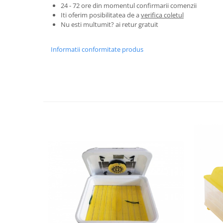
Tractoraș de tuns gazonul
24 - 72 ore din momentul confirmarii comenzii
Iti oferim posibilitatea de a
verifica coletul
Zootehnie
Nu esti multumit? ai retur gratuit
Incubatoare, oparitoare si
deplumatoare
Informatii conformitate produs
Echipamente pentru animale
Aparate de tuns animale
Piese si accesorii aparate de tuns
animale
Tarcuri animale
Semanatori
Masini batut stalpi si accesorii
Roabe & accesorii
Casute gradina si cutii depozitare
Mobilier gradina
Corturi, Prelate si plase de
umbrire
Lopeti zapada