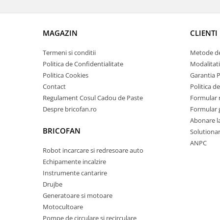
Pentru Casa si Camping
Aragaze, plite, piese butelii de
voiaj
MAGAZIN
CLIENTI
Accesorii aragaze & butelii
Termeni si conditii
Metode de
Butelii
Politica de Confidentialitate
Modalitati
Gratare
Politica Cookies
Garantia 
Pirostrii si accesorii pentru gatit
Contact
Politica de
Plite & aragaze
Regulament Cosul Cadou de Paste
Formular 
Iluminat & electrice
Despre bricofan.ro
Formular 
Abonare l
Prelungitoare & cabluri electrice
BRICOFAN
Solutionare
Becuri
ANPC
Coliere plastic
Robot incarcare si redresoare auto
Echipamente incalzire
Conectori/doze
Instrumente cantarire
Corpuri de iluminat
Drujbe
Lampi solare
Generatoare si motoare
Lanterne
Motocultoare
Lumina de crestere pentru plante
Pompe de circulare si recirculare