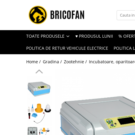
Toate Produsele
Vehicule electrice
TOATE PRODUSELE
♥ PRODUSUL LUNII
% OFERT
Atv
POLITICA DE RETUR VEHICULE ELECTRICE
POLITICA 
Cu permis
Fără permis
Home /
Gradina /
Zootehnie /
Incubatoare, oparitoa
Masini electrice
Motocross
Piese de schimb vehicule electrice
Scutere electrice
Scutere pe benzina
Tricicluri cargo fara permis
Tricicluri persoane
Trotinete electrice