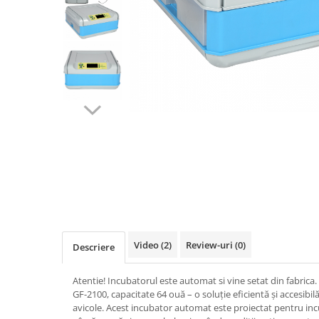
Biciclete, trotinete, triciclete
Biciclete electrice
Triciclete
Gradina
Motoburghie si accesorii
Accesorii motoburghie
Motoburghie
Drujbe, fierastraie electrice
Drujbe pe benzina
Drujbe cu acumulator
Consumabile drujbe, fierastraie
electrice
Video
(2)
Review-uri
(0)
Descriere
Drujbe electrice
Unelte electrice busteni
Atentie! Incubatorul este automat si vine setat din fabrica.
Mori cereale si batoze porumb
GF-2100, capacitate 64 ouă – o soluție eficientă și accesibi
avicole. Acest incubator automat este proiectat pentru inc
Batoze - mori desfacat porumb