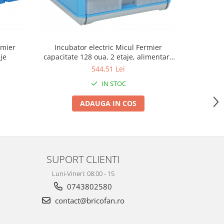
rmier
Incubator electric Micul Fermier
Incubator
je
capacitate 128 oua, 2 etaje, alimentare
220/
220V/12V
544,51 Lei
IN STOC
ADAUGA IN COS
SUPORT CLIENTI
Luni-Vineri: 08:00 - 15
0743802580
contact@bricofan.ro