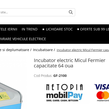
ELE IERNII
IN TREND
★ LICHIDARE STOC
♥ OFERTE SUB 99 LE
LIVRARE VEHICULE ELECTRICE
re si deplumatoare /
Incubatoare /
Incubator electric Micul Fermier cap
Incubator electric Micul Fermier
capacitate 64 oua
Cod Produs:
GF-2100