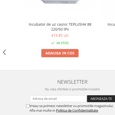
Zdrobitoare si teascuri
Teascuri
Zdrobitoare electrice
Incubator de uz casnic TEPLUSHA 88
Incu
Zdrobitoare electrice & manuale
220/50 tPv
Zdrobitoare manuale
419,85 Lei
Masini de cusut si accesorii
IN STOC
Articole antidaunatori gradina
ADAUGA IN COS
Sere si solarii
Suflante si aspiratoare exterior
Unelte altoit
Unelte manuale de gradina -
NEWSLETTER
Stropitori
Nu rata ofertele si promotiile noastre
Folie si plase pt plante
Masini de maturat manuale
Vreau sa primesc newsletter cu promotiile magazinului.
Afla mai multe in
Politica de Confidentialitate
Masini batut stalpi