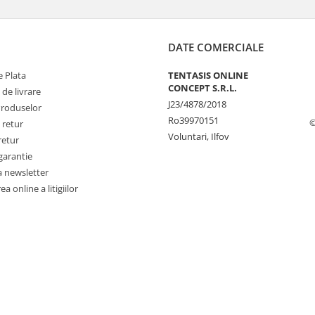
DATE COMERCIALE
 Plata
TENTASIS ONLINE
CONCEPT S.R.L.
 de livrare
J23/4878/2018
Produselor
Ro39970151
©
 retur
Voluntari, Ilfov
retur
garantie
a newsletter
a online a litigiilor