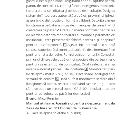
gâscă, curcă și porumbel, asigurând condiții optime pentr
Granulatoare
panou de control LED color și funcții inteligente, monitori
Mori pentru cereale
temperatura, umiditatea și perioada de incubație. Designul
sistem de întoarcere automată a ouălor, prevenind lipirea 
Mori pentru fructe si legume
asigurând o distribuție uniformă a căldurii. Datorită alime
Mori pentru furaje
funcționa și pe baterie în caz de întreruperi de curent. ✔ I
crescătorii de păsări✔ Oferă un mediu controlat pentru o e
Mori pentru furaje si resturi
de pierderi datorită monitorizării automate a parametril
vegetale
Incubatorul este presetat din fabrică pentru a-și îndeplini f
Motoare granulatoare
pentru utilizare corectă: 1️⃣ Așezați incubatorul pe o suprafa
Piese si accesorii mori
carcasa superioară și conectați cablurile de alimentare între 
pentru funcția de rotire. Porniți echipamentul.2️⃣ Conectaț
Tocatoare furaje si crengi
prin unul dintre cele două orificii speciale din partea infer
Tocatoare furaje
pentru a selecta tipul de ou incubat. Odată selectat și afiș
începe automat procesul de incubație.4️⃣ Monitorizați peri
Consumabile si acesorii tocatoare
fie de aproximativ 60% (+/-10%). Dacă scade, adăugați apă;
Tocatoare crengi
sertarul de aerisire.5️⃣ Dacă au fost modificate setările din
Motocoase, Trimmere si Masini de
funcționează corect, resetați-l apăsând tastele „+” și „-” 
tuns gazon
când se aude un semnal sonor. GF-2100 – incubator automa
pentru reproducerea păsărilor domestice!
Motocositori cu motoare 2T
Brand:
Micul Fermier
Trimmere electrice
Manual utilizare:
Apasati aici pentru a descarca manualul
Taxa de livrare:
30 LEI oriunde in Romania.
Masini de tuns gazon pe benzina
Taxa se aplica coletelor sub 10kg