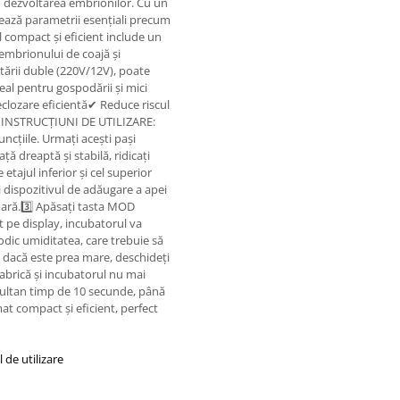
u dezvoltarea embrionilor. Cu un
zează parametrii esențiali precum
 compact și eficient include un
embrionului de coajă și
ntării duble (220V/12V), poate
deal pentru gospodării și mici
clozare eficientă✔ Reduce riscul
or INSTRUCȚIUNI DE UTILIZARE:
uncțiile. Urmați acești pași
ță dreaptă și stabilă, ridicați
etajul inferior și cel superior
i dispozitivul de adăugare a apei
ioară.3️⃣ Apăsați tasta MOD
at pe display, incubatorul va
odic umiditatea, care trebuie să
 dacă este prea mare, deschideți
 fabrică și incubatorul nu mai
simultan timp de 10 secunde, până
t compact și eficient, perfect
 de utilizare