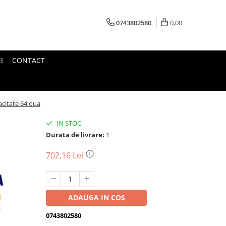
0743802580
0,00
I
CONTACT
acitate 64 oua
IN STOC
Durata de livrare:
1
702,16 Lei
ADAUGA IN COS
0743802580