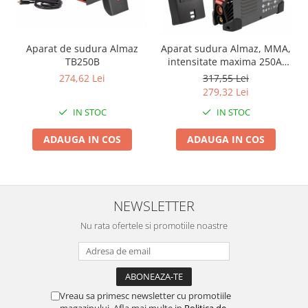
Instalatii Craciun 220V
Instalatii cu baterii
Instalatii de Craciun
Aparat de sudura Almaz
Aparat sudura Almaz, MMA,
TB250B
intensitate maxima 250A,
Instalatii liniare si role de furtun
afisaj digital, energy-saver
luminos
274,62 Lei
317,55 Lei
279,32 Lei
Instalatii liniare/sir
IN STOC
IN STOC
Instalatii perdea
Instalatii plasa
ADAUGA IN COS
ADAUGA IN COS
Instalatii Solare
Instalatii turturi-franjuri
Liniare 220V
NEWSLETTER
Perdea 220V
Plasa 220V
Nu rata ofertele si promotiile noastre
Turturi/Franjuri 220V
Diverse pentru casa si camping
Feronerie
Vreau sa primesc newsletter cu promotiile
Balamale si zavoare
magazinului. Afla mai multe in
Politica de