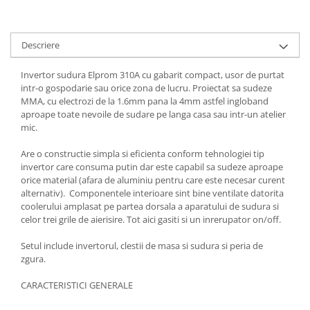
Scule pneumatice
Teascuri
Kituri de siguranta si supravietuire
Ridicare greutati
Zdrobitoare electrice
Kit-uri siguranta auto
Accesorii pentru macarale
Zdrobitoare electrice & manuale
Descriere
Kit-uri Supravietuire si Accesorii
Macarale electrice
Zdrobitoare manuale
Camping
Invertor sudura Elprom 310A cu gabarit compact, usor de purtat
Macarale manuale
Masini de cusut si accesorii
Curatenie si menaj
intr-o gospodarie sau orice zona de lucru. Proiectat sa sudeze
Aparate si instrumente de masurat
Articole antidaunatori gradina
MMA, cu electrozi de la 1.6mm pana la 4mm astfel ingloband
Accesorii ingrijire casa
aproape toate nevoile de sudare pe langa casa sau intr-un atelier
Rulete
Sere si solarii
Accesorii maturi, mopuri si galeti
mic.
Telemetre, nivele, sublere
Aparate de calcat
Suflante si aspiratoare exterior
Masini de polisat
Are o constructie simpla si eficienta conform tehnologiei tip
Aspiratoare electrice
Unelte altoit
invertor care consuma putin dar este capabil sa sudeze aproape
Rindele electrice
Cutii depozitare diverse
orice material (afara de aluminiu pentru care este necesar curent
Unelte manuale de gradina -
alternativ). Componentele interioare sint bine ventilate datorita
Cutii depozitare medicamente
Pistoale electrice aer cald si vopsit
coolerului amplasat pe partea dorsala a aparatului de sudura si
Stropitori
Cutii pentru chei
Pistoale electrice aer cald
celor trei grile de aierisire. Tot aici gasiti si un inrerupator on/off.
Folie si plase pt plante
Dulapuri si rafturi de depozitare
Pistoale electrice de vopsit
Setul include invertorul, clestii de masa si sudura si peria de
Masini de maturat manuale
Maturi, mopuri si galeti
Echipamente de protectie
zgura.
Organizatoare imbracaminte si
Masini batut stalpi
Cizme, bocanci, pantofi si galosi
incaltaminte
CARACTERISTICI GENERALE
Manusi si palmare
Perii de curatare