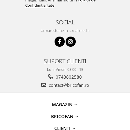
Broaste si clante
Confidentialitate
Accesorii pentru animale
Aparate de Masaj
SOCIAL
Articole si accesorii birou
Urmareste-ne in social media
Electrocasnice
Storcatoare / Blendere
Mobilier
SUPORT CLIENTI
Genți de voiaj & genți
Luni-Vineri: 08:00 - 15
Mobilier camping
0743802580
Sonerii
contact@bricofan.ro
MAGAZIN
BRICOFAN
CLIENTI