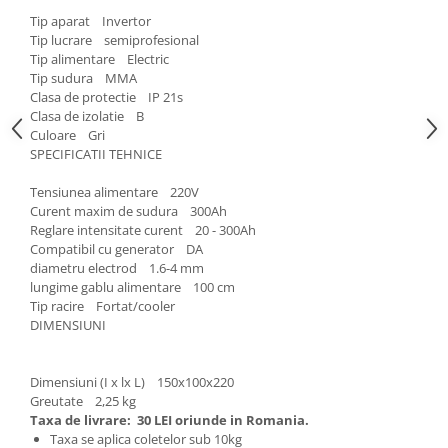
Ochelari si casti de protectie
Perii si aparate scame
Tip aparat Invertor
Statii si pistoale de lipit
Stergatoare geam
Tip lucrare semiprofesional
Statii si pistoale de lipit
Tip alimentare Electric
Umerase pentru haine si suporturi
Tip sudura MMA
Accesorii, consumabile, piese
Uscatoare si standere haine
Clasa de protectie IP 21s
Bucatarie si electrocasnice
Accesorii
Clasa de izolatie B
Culoare Gri
Acumulatori si incarcatoare scule
Masini de carnati si accesorii
SPECIFICATII TEHNICE
electrice
Espressoare si cafetiere
Discuri taiere
Tensiunea alimentare 220V
Masini de piper si nuci
Curent maxim de sudura 300Ah
Strung
Accesorii si consumabile masini de
Reglare intensitate curent 20 - 300Ah
tocat carne
Scule de mana
Compatibil cu generator DA
diametru electrod 1.6-4 mm
Autocolant de bucatarie
Accesorii masini de taiat placi
lungime gablu alimentare 100 cm
Blendere
ceramice
Tip racire Fortat/cooler
Ceaune
Accesorii placi ceramice
DIMENSIUNI
Dozatoare
Carabine, vartejuri, belciuge
Fete de masa
Clesti si truse de sertizare
Dimensiuni (I x lx L) 150x100x220
Fierbatoare
Fierastraie manuale
Greutate 2,25 kg
Taxa de livrare:
30 LEI oriunde in Romania.
Friteuze
Foarfeci constructii
Taxa se aplica coletelor sub 10kg