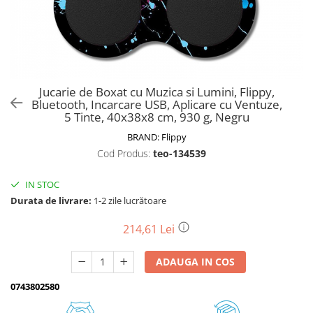
Biciclete, trotinete, triciclete
Biciclete electrice
Triciclete
Gradina
Jucarie de Boxat cu Muzica si Lumini, Flippy,
Motoburghie si accesorii
Bluetooth, Incarcare USB, Aplicare cu Ventuze,
5 Tinte, 40x38x8 cm, 930 g, Negru
Accesorii motoburghie
BRAND:
Flippy
Motoburghie
Cod Produs:
teo-134539
Drujbe, fierastraie electrice
Drujbe pe benzina
IN STOC
Drujbe cu acumulator
Durata de livrare:
1-2 zile lucrătoare
Consumabile drujbe, fierastraie
electrice
214,61 Lei
Drujbe electrice
ADAUGA IN COS
Unelte electrice busteni
Mori cereale si batoze porumb
0743802580
Batoze - mori desfacat porumb