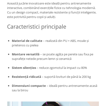
Această jucărie inovatoare este ideală pentru antrenamente
Zdrobitoare si teascuri
interactive, combinând exercițiile fizice cu tehnologia modernă.
Cu un design compact, materiale rezistente și funcții inteligente,
Teascuri
este potrivită pentru copii și adulți.
Zdrobitoare electrice
Zdrobitoare electrice & manuale
Caracteristici principale
Zdrobitoare manuale
Masini de cusut si accesorii
Material de calitate
– realizată din PU + ABS, moale și
Articole antidaunatori gradina
prietenos cu pielea
Sere si solarii
Montare versatilă
– se poate agăța pe perete sau fixa pe
suprafețe netede precum lemn și ceramică
Suflante si aspiratoare exterior
Unelte altoit
Sistem silențios
– reduce zgomotul la impact cu 80%
Unelte manuale de gradina -
Rezistență ridicată
– suportă lovituri de până la 200 kg
Stropitori
Dimensiuni compacte
– ideală pentru antrenamente acasă
Folie si plase pt plante
sau la birou
Masini de maturat manuale
Masini batut stalpi