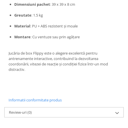
Dimensiuni pachet
: 39 x 39 x 8 cm
Kit-uri Supravietuire si Accesorii
Camping
Greutate
: 1.5 kg
Curatenie si menaj
Material
: PU + ABS rezistent și moale
Accesorii ingrijire casa
Accesorii maturi, mopuri si galeti
Montare
: Cu ventuze sau prin agățare
Aparate de calcat
Aspiratoare electrice
Jucăria de box Flippy este o alegere excelentă pentru
Cutii depozitare diverse
antrenamente interactive, contribuind la dezvoltarea
Cutii depozitare medicamente
coordonării, vitezei de reacție și condiției fizice într-un mod
distractiv.
Cutii pentru chei
Dulapuri si rafturi de depozitare
Maturi, mopuri si galeti
Organizatoare imbracaminte si
incaltaminte
Informatii conformitate produs
Perii de curatare
Review-uri
(0)
Perii si aparate scame
Stergatoare geam