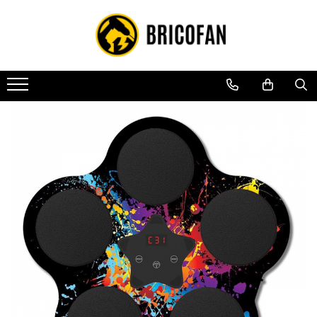
Toate Produsele
Vehicule electrice
Atv
Cu permis
Fără permis
Masini electrice
Motocross
Piese de schimb vehicule electrice
Scutere electrice
Scutere pe benzina
Tricicluri cargo fara permis
Tricicluri persoane
Trotinete electrice