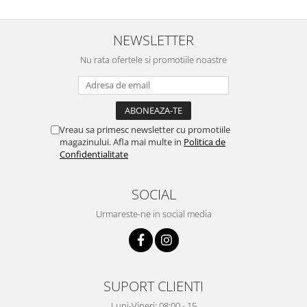
Masini tocat carne electrice
Mixere
NEWSLETTER
Oale si Cratite
Nu rata ofertele si promotiile noastre
Oale sub presiune
Pahare / Sticle cu Pai / Cani termos
Palnii
Storcatoare
Vreau sa primesc newsletter cu promotiile
Tavi copt
magazinului. Afla mai multe in
Politica de
Confidentialitate
Tigai
Ustensile de bucatarie
SOCIAL
Auto
Urmareste-ne in social media
Stații încărcare vehicule electrice
Anvelope auto
Chingi
Clesti auto
SUPORT CLIENTI
Compresoare auto si pompe
Cricuri
Luni-Vineri: 08:00 - 15