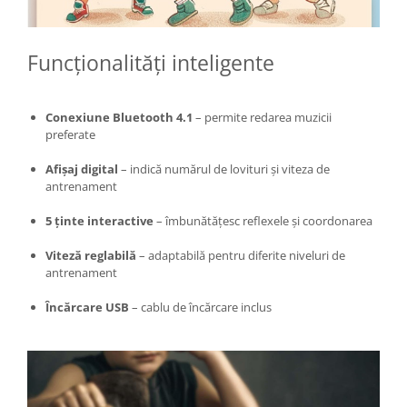
Proiectoare & lampi de lucru
Veioze si Lampi
Funcționalități inteligente
Cantarire
Cantare comerciale
Cantare Corporale
Conexiune Bluetooth 4.1
– permite redarea muzicii
Aparate de spalat cu presiune si
preferate
accesorii
Afișaj digital
– indică numărul de lovituri și viteza de
Accesorii aparatele de spalat cu
antrenament
presiune
Aparate de spalat cu presiune
5 ținte interactive
– îmbunătățesc reflexele și coordonarea
Instalatii sanitare
Viteză reglabilă
– adaptabilă pentru diferite niveluri de
Articole si accesorii pentru baie
antrenament
Baterii baie
Încărcare USB
– cablu de încărcare inclus
Baterii bucatarie
Baterii cada
Baterii electrice
Baterii lavoar