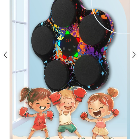
Pentru Casa si Camping
Aragaze, plite, piese butelii de
voiaj
Accesorii aragaze & butelii
Butelii
Gratare
Pirostrii si accesorii pentru gatit
Plite & aragaze
Iluminat & electrice
Prelungitoare & cabluri electrice
Becuri
Coliere plastic
Conectori/doze
Corpuri de iluminat
Lampi solare
Lanterne
Lumina de crestere pentru plante