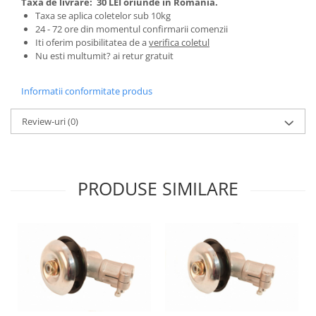
Taxa de livrare:
30 LEI oriunde in Romania.
Tractoraș de tuns gazonul
Taxa se aplica coletelor sub 10kg
Zootehnie
24 - 72 ore din momentul confirmarii comenzii
Iti oferim posibilitatea de a
verifica coletul
Incubatoare, oparitoare si
Nu esti multumit? ai retur gratuit
deplumatoare
Echipamente pentru animale
Informatii conformitate produs
Aparate de tuns animale
Piese si accesorii aparate de tuns
Review-uri
(0)
animale
Tarcuri animale
Semanatori
PRODUSE SIMILARE
Masini batut stalpi si accesorii
Roabe & accesorii
Casute gradina si cutii depozitare
Mobilier gradina
Corturi, Prelate si plase de
umbrire
Lopeti zapada