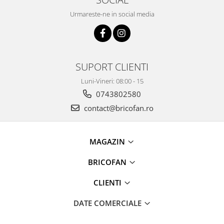
Pentru Casa si Camping
Urmareste-ne in social media
Aragaze, plite, piese butelii de
voiaj
Accesorii aragaze & butelii
Butelii
SUPORT CLIENTI
Gratare
Luni-Vineri: 08:00 - 15
Pirostrii si accesorii pentru gatit
0743802580
Plite & aragaze
contact@bricofan.ro
Iluminat & electrice
Prelungitoare & cabluri electrice
Becuri
MAGAZIN
Coliere plastic
BRICOFAN
Conectori/doze
Corpuri de iluminat
CLIENTI
Lampi solare
DATE COMERCIALE
Lanterne
Lumina de crestere pentru plante