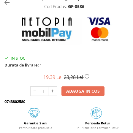
Cod Produs:
GF-0586
Biciclete, trotinete, triciclete
Biciclete electrice
Triciclete
Gradina
Motoburghie si accesorii
Accesorii motoburghie
IN STOC
Motoburghie
Durata de livrare:
1
Drujbe, fierastraie electrice
Drujbe pe benzina
19,39 Lei
23,28 Lei
Drujbe cu acumulator
ADAUGA IN COS
Consumabile drujbe, fierastraie
electrice
0743802580
Drujbe electrice
Unelte electrice busteni
Mori cereale si batoze porumb
Garantie 2 ani
Perioada Retur
Pentru toate produsele
In 14 zile prin Formular Retur
Batoze - mori desfacat porumb