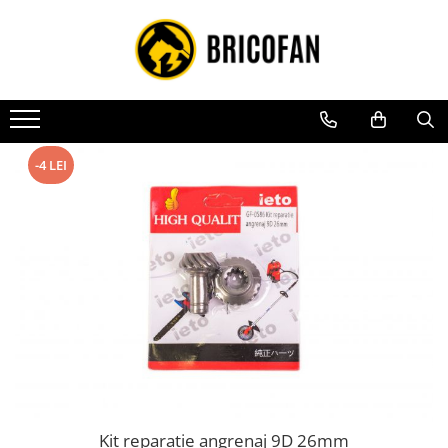
Toate Produsele
Vehicule electrice
Atv
Cu permis
-4 LEI
Fără permis
Masini electrice
Motocross
Piese de schimb vehicule electrice
Scutere electrice
Scutere pe benzina
Tricicluri cargo fara permis
Tricicluri persoane
Kit reparatie angrenaj 9D 26mm
Trotinete electrice