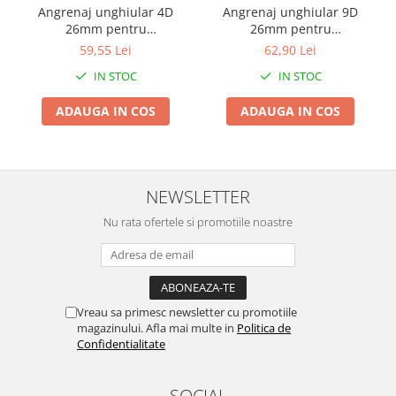
Angrenaj unghiular 4D
Angrenaj unghiular 9D
Zdrobitoare si teascuri
26mm pentru
26mm pentru
motocositoare
motocositoare
Teascuri
59,55 Lei
62,90 Lei
Zdrobitoare electrice
IN STOC
IN STOC
Zdrobitoare electrice & manuale
ADAUGA IN COS
ADAUGA IN COS
Zdrobitoare manuale
Masini de cusut si accesorii
Articole antidaunatori gradina
NEWSLETTER
Sere si solarii
Suflante si aspiratoare exterior
Nu rata ofertele si promotiile noastre
Unelte altoit
Unelte manuale de gradina -
Stropitori
Vreau sa primesc newsletter cu promotiile
Folie si plase pt plante
magazinului. Afla mai multe in
Politica de
Confidentialitate
Masini de maturat manuale
Masini batut stalpi
SOCIAL