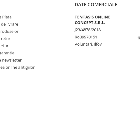
DATE COMERCIALE
 Plata
TENTASIS ONLINE
CONCEPT S.R.L.
 de livrare
J23/4878/2018
Produselor
Ro39970151
©
 retur
Voluntari, Ilfov
retur
garantie
a newsletter
a online a litigiilor