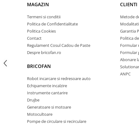
MAGAZIN
CLIENTI
Zdrobitoare si teascuri
Teascuri
Termeni si conditii
Metode de
Politica de Confidentialitate
Modalitati
Zdrobitoare electrice
Politica Cookies
Garantia 
Zdrobitoare electrice & manuale
Contact
Politica de
Zdrobitoare manuale
Regulament Cosul Cadou de Paste
Formular 
Masini de cusut si accesorii
Despre bricofan.ro
Formular 
Articole antidaunatori gradina
Abonare l
BRICOFAN
Solutionare
Sere si solarii
ANPC
Suflante si aspiratoare exterior
Robot incarcare si redresoare auto
Echipamente incalzire
Unelte altoit
Instrumente cantarire
Unelte manuale de gradina -
Drujbe
Stropitori
Generatoare si motoare
Folie si plase pt plante
Motocultoare
Pompe de circulare si recirculare
Masini de maturat manuale
Masini batut stalpi