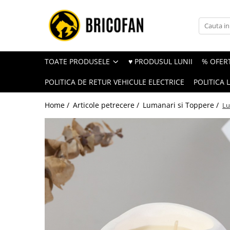
Toate Produsele
Vehicule electrice
TOATE PRODUSELE
♥ PRODUSUL LUNII
% OFERT
Atv
POLITICA DE RETUR VEHICULE ELECTRICE
POLITICA 
Cu permis
Fără permis
Home /
Articole petrecere /
Lumanari si Toppere /
Lu
Masini electrice
Motocross
Piese de schimb vehicule electrice
Scutere electrice
Scutere pe benzina
Tricicluri cargo fara permis
Tricicluri persoane
Trotinete electrice