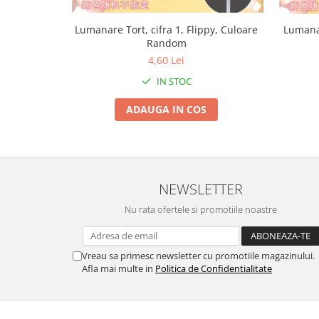
Tractoraș de tuns gazonul
Zootehnie
Lumanare Tort, cifra 1, Flippy, Culoare
Lumanar
Random
Incubatoare, oparitoare si
deplumatoare
4,60 Lei
Echipamente pentru animale
IN STOC
Aparate de tuns animale
ADAUGA IN COS
Piese si accesorii aparate de tuns
animale
Tarcuri animale
Semanatori
NEWSLETTER
Masini batut stalpi si accesorii
Roabe & accesorii
Nu rata ofertele si promotiile noastre
Casute gradina si cutii depozitare
Mobilier gradina
Vreau sa primesc newsletter cu promotiile magazinului.
Afla mai multe in
Politica de Confidentialitate
Corturi, Prelate si plase de
umbrire
Lopeti zapada