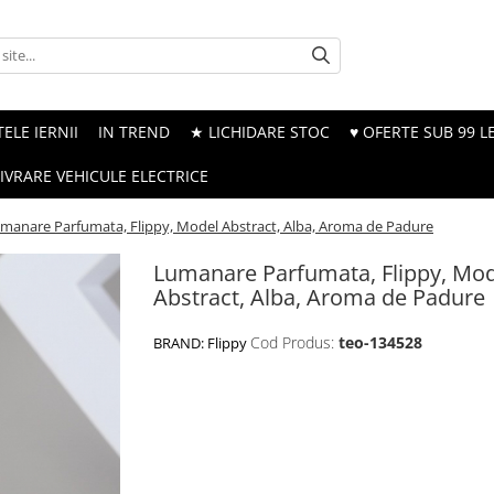
ELE IERNII
IN TREND
★ LICHIDARE STOC
♥ OFERTE SUB 99 LE
LIVRARE VEHICULE ELECTRICE
manare Parfumata, Flippy, Model Abstract, Alba, Aroma de Padure
Lumanare Parfumata, Flippy, Mo
Abstract, Alba, Aroma de Padure
Cod Produs:
teo-134528
BRAND:
Flippy