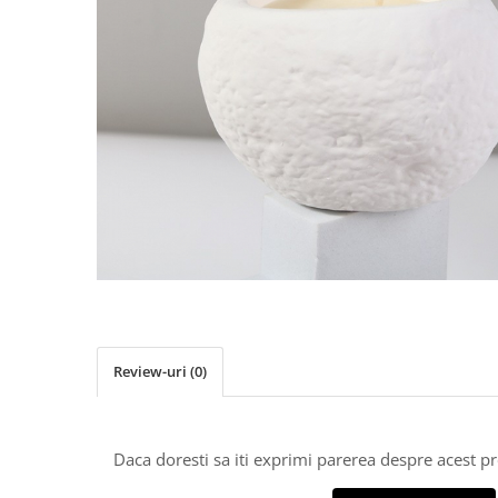
Biciclete, trotinete, triciclete
Biciclete electrice
Triciclete
Gradina
Motoburghie si accesorii
Accesorii motoburghie
Motoburghie
Drujbe, fierastraie electrice
Drujbe pe benzina
Drujbe cu acumulator
Consumabile drujbe, fierastraie
electrice
Review-uri
(0)
Drujbe electrice
Unelte electrice busteni
Mori cereale si batoze porumb
Daca doresti sa iti exprimi parerea despre acest 
Batoze - mori desfacat porumb