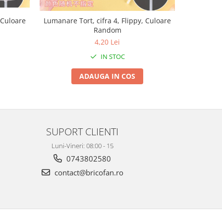
 Culoare
Lumanare Tort, cifra 4, Flippy, Culoare
Lumanare T
Random
4,20 Lei
IN STOC
ADAUGA IN COS
SUPORT CLIENTI
Luni-Vineri: 08:00 - 15
0743802580
contact@bricofan.ro