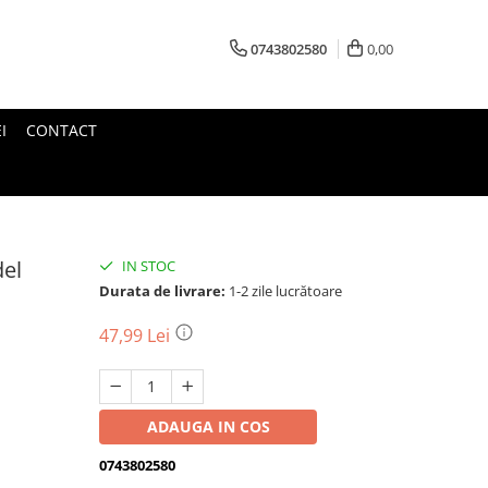
0743802580
0,00
I
CONTACT
del
IN STOC
Durata de livrare:
1-2 zile lucrătoare
47,99 Lei
ADAUGA IN COS
0743802580