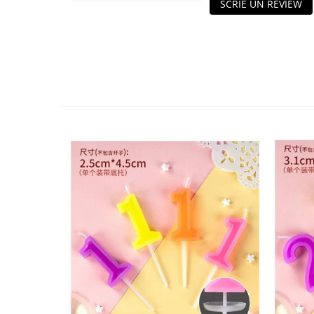
SCRIE UN REVIEW
Granulatoare
Mori pentru cereale
Mori pentru fructe si legume
Mori pentru furaje
Mori pentru furaje si resturi
vegetale
Motoare granulatoare
Piese si accesorii mori
Tocatoare furaje si crengi
Tocatoare furaje
Consumabile si acesorii tocatoare
Tocatoare crengi
Motocoase, Trimmere si Masini de
tuns gazon
Motocositori cu motoare 2T
Trimmere electrice
Masini de tuns gazon pe benzina