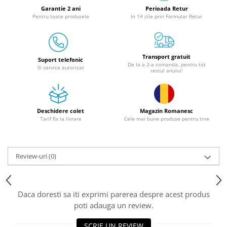
Granulatoare
Garantie 2 ani
Perioada Retur
Pentru toate produsele
In 14 zile prin Formular Retur
Mori pentru cereale
Mori pentru fructe si legume
Mori pentru furaje
Transport gratuit
Mori pentru furaje si resturi
Suport telefonic
De la a 2-a comanda, pentru tot
Si service autorizat
vegetale
restul anului!
Motoare granulatoare
Piese si accesorii mori
Tocatoare furaje si crengi
Deschidere colet
Magazin Romanesc
Tarif fix la livrare
Cele mai bune produse pentru tine
Tocatoare furaje
Consumabile si acesorii tocatoare
Tocatoare crengi
Review-uri
(0)
Motocoase, Trimmere si Masini de
tuns gazon
Motocositori cu motoare 2T
Daca doresti sa iti exprimi parerea despre acest produs
Trimmere electrice
poti adauga un review.
Masini de tuns gazon pe benzina
SCRIE UN REVIEW