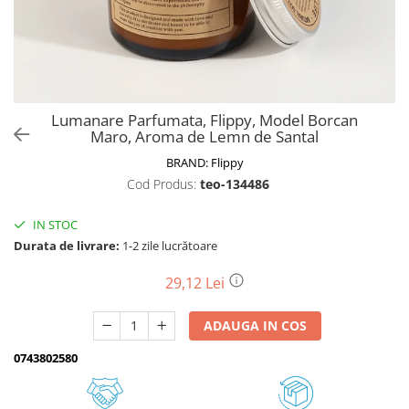
Biciclete, trotinete, triciclete
Biciclete electrice
Triciclete
Gradina
Lumanare Parfumata, Flippy, Model Borcan
Motoburghie si accesorii
Maro, Aroma de Lemn de Santal
Accesorii motoburghie
BRAND:
Flippy
Motoburghie
Cod Produs:
teo-134486
Drujbe, fierastraie electrice
IN STOC
Drujbe pe benzina
Durata de livrare:
1-2 zile lucrătoare
Drujbe cu acumulator
Consumabile drujbe, fierastraie
29,12 Lei
electrice
Drujbe electrice
ADAUGA IN COS
Unelte electrice busteni
0743802580
Mori cereale si batoze porumb
Batoze - mori desfacat porumb