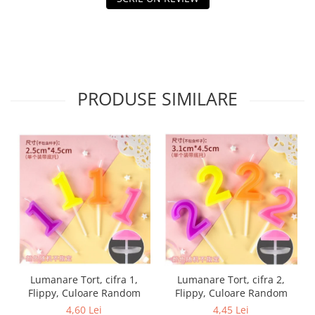
Tractoraș de tuns gazonul
Zootehnie
Incubatoare, oparitoare si
deplumatoare
Echipamente pentru animale
PRODUSE SIMILARE
Aparate de tuns animale
Piese si accesorii aparate de tuns
animale
Tarcuri animale
Semanatori
Masini batut stalpi si accesorii
Roabe & accesorii
Casute gradina si cutii depozitare
Mobilier gradina
Corturi, Prelate si plase de
Lumanare Tort, cifra 1,
Lumanare Tort, cifra 2,
umbrire
Flippy, Culoare Random
Flippy, Culoare Random
Lopeti zapada
4,60 Lei
4,45 Lei