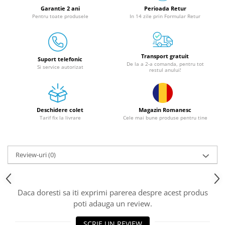
Granulatoare
Garantie 2 ani
Perioada Retur
Pentru toate produsele
In 14 zile prin Formular Retur
Mori pentru cereale
Mori pentru fructe si legume
Mori pentru furaje
Transport gratuit
Mori pentru furaje si resturi
Suport telefonic
De la a 2-a comanda, pentru tot
Si service autorizat
vegetale
restul anului!
Motoare granulatoare
Piese si accesorii mori
Tocatoare furaje si crengi
Deschidere colet
Magazin Romanesc
Tarif fix la livrare
Cele mai bune produse pentru tine
Tocatoare furaje
Consumabile si acesorii tocatoare
Tocatoare crengi
Review-uri
(0)
Motocoase, Trimmere si Masini de
tuns gazon
Motocositori cu motoare 2T
Daca doresti sa iti exprimi parerea despre acest produs
Trimmere electrice
poti adauga un review.
Masini de tuns gazon pe benzina
SCRIE UN REVIEW