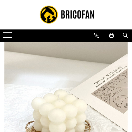
Toate Produsele
Vehicule electrice
Atv
Cu permis
Fără permis
Masini electrice
Motocross
Piese de schimb vehicule electrice
Scutere electrice
Scutere pe benzina
Tricicluri cargo fara permis
Tricicluri persoane
Trotinete electrice