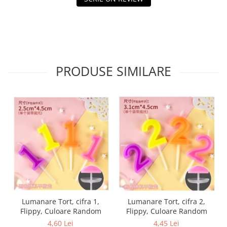
Tractoraș de tuns gazonul
Zootehnie
Incubatoare, oparitoare si
deplumatoare
Echipamente pentru animale
PRODUSE SIMILARE
Aparate de tuns animale
Piese si accesorii aparate de tuns
animale
Tarcuri animale
Semanatori
Masini batut stalpi si accesorii
Roabe & accesorii
Casute gradina si cutii depozitare
Mobilier gradina
Corturi, Prelate si plase de
Lumanare Tort, cifra 1,
Lumanare Tort, cifra 2,
umbrire
Flippy, Culoare Random
Flippy, Culoare Random
Lopeti zapada
4,60 Lei
4,45 Lei