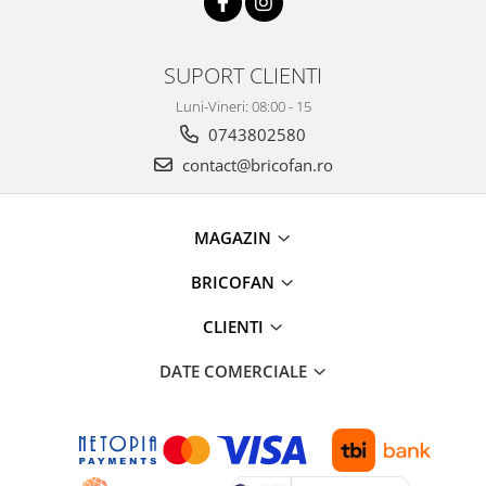
Pentru Casa si Camping
Aragaze, plite, piese butelii de
voiaj
SUPORT CLIENTI
Accesorii aragaze & butelii
Luni-Vineri: 08:00 - 15
Butelii
0743802580
Gratare
contact@bricofan.ro
Pirostrii si accesorii pentru gatit
Plite & aragaze
MAGAZIN
Iluminat & electrice
Prelungitoare & cabluri electrice
BRICOFAN
Becuri
CLIENTI
Coliere plastic
Conectori/doze
DATE COMERCIALE
Corpuri de iluminat
Lampi solare
Lanterne
Lumina de crestere pentru plante