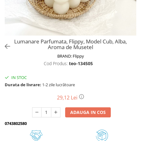
Biciclete, trotinete, triciclete
Biciclete electrice
Triciclete
Gradina
Lumanare Parfumata, Flippy, Model Cub, Alba,
Motoburghie si accesorii
Aroma de Musetel
Accesorii motoburghie
BRAND:
Flippy
Motoburghie
Cod Produs:
teo-134505
Drujbe, fierastraie electrice
IN STOC
Drujbe pe benzina
Durata de livrare:
1-2 zile lucrătoare
Drujbe cu acumulator
Consumabile drujbe, fierastraie
29,12 Lei
electrice
Drujbe electrice
ADAUGA IN COS
Unelte electrice busteni
0743802580
Mori cereale si batoze porumb
Batoze - mori desfacat porumb