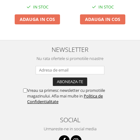
Zdrobitoare si teascuri
IN STOC
IN STOC
Teascuri
ADAUGA IN COS
ADAUGA IN COS
Zdrobitoare electrice
Zdrobitoare electrice & manuale
Zdrobitoare manuale
NEWSLETTER
Masini de cusut si accesorii
Articole antidaunatori gradina
Nu rata ofertele si promotiile noastre
Sere si solarii
Suflante si aspiratoare exterior
Unelte altoit
Vreau sa primesc newsletter cu promotiile
magazinului. Afla mai multe in
Politica de
Unelte manuale de gradina -
Confidentialitate
Stropitori
Folie si plase pt plante
SOCIAL
Masini de maturat manuale
Urmareste-ne in social media
Masini batut stalpi