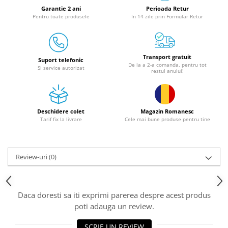
Granulatoare
Garantie 2 ani
Perioada Retur
Pentru toate produsele
In 14 zile prin Formular Retur
Mori pentru cereale
Mori pentru fructe si legume
Mori pentru furaje
Transport gratuit
Mori pentru furaje si resturi
Suport telefonic
De la a 2-a comanda, pentru tot
Si service autorizat
vegetale
restul anului!
Motoare granulatoare
Piese si accesorii mori
Tocatoare furaje si crengi
Deschidere colet
Magazin Romanesc
Tarif fix la livrare
Cele mai bune produse pentru tine
Tocatoare furaje
Consumabile si acesorii tocatoare
Tocatoare crengi
Review-uri
(0)
Motocoase, Trimmere si Masini de
tuns gazon
Motocositori cu motoare 2T
Daca doresti sa iti exprimi parerea despre acest produs
Trimmere electrice
poti adauga un review.
Masini de tuns gazon pe benzina
SCRIE UN REVIEW