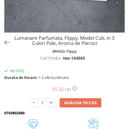
Biciclete, trotinete, triciclete
Biciclete electrice
Triciclete
Gradina
Lumanare Parfumata, Flippy, Model Cub, in 3
Motoburghie si accesorii
Culori Pale, Aroma de Piersici
Accesorii motoburghie
BRAND:
Flippy
Motoburghie
Cod Produs:
teo-134503
Drujbe, fierastraie electrice
IN STOC
Drujbe pe benzina
Durata de livrare:
1-2 zile lucrătoare
Drujbe cu acumulator
Consumabile drujbe, fierastraie
31,22 Lei
electrice
Drujbe electrice
ADAUGA IN COS
Unelte electrice busteni
0743802580
Mori cereale si batoze porumb
Batoze - mori desfacat porumb