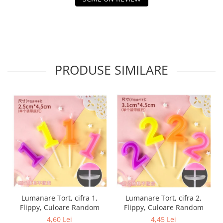
Tractoraș de tuns gazonul
Zootehnie
Incubatoare, oparitoare si
deplumatoare
Echipamente pentru animale
PRODUSE SIMILARE
Aparate de tuns animale
Piese si accesorii aparate de tuns
animale
Tarcuri animale
Semanatori
Masini batut stalpi si accesorii
Roabe & accesorii
Casute gradina si cutii depozitare
Mobilier gradina
Corturi, Prelate si plase de
Lumanare Tort, cifra 1,
Lumanare Tort, cifra 2,
umbrire
Flippy, Culoare Random
Flippy, Culoare Random
Lopeti zapada
4,60 Lei
4,45 Lei