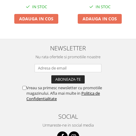
Zdrobitoare si teascuri
IN STOC
IN STOC
Teascuri
ADAUGA IN COS
ADAUGA IN COS
Zdrobitoare electrice
Zdrobitoare electrice & manuale
Zdrobitoare manuale
NEWSLETTER
Masini de cusut si accesorii
Articole antidaunatori gradina
Nu rata ofertele si promotiile noastre
Sere si solarii
Suflante si aspiratoare exterior
Unelte altoit
Vreau sa primesc newsletter cu promotiile
magazinului. Afla mai multe in
Politica de
Unelte manuale de gradina -
Confidentialitate
Stropitori
Folie si plase pt plante
SOCIAL
Masini de maturat manuale
Urmareste-ne in social media
Masini batut stalpi