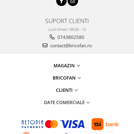
Pentru Casa si Camping
Aragaze, plite, piese butelii de
voiaj
SUPORT CLIENTI
Accesorii aragaze & butelii
Luni-Vineri: 08:00 - 15
Butelii
0743802580
Gratare
contact@bricofan.ro
Pirostrii si accesorii pentru gatit
Plite & aragaze
MAGAZIN
Iluminat & electrice
Prelungitoare & cabluri electrice
BRICOFAN
Becuri
CLIENTI
Coliere plastic
Conectori/doze
DATE COMERCIALE
Corpuri de iluminat
Lampi solare
Lanterne
Lumina de crestere pentru plante