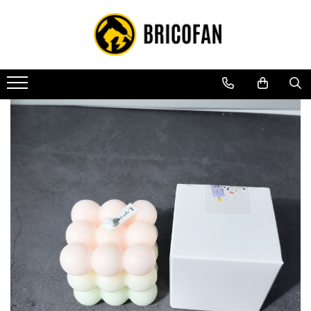
Toate Produsele
Vehicule electrice
Atv
Cu permis
Fără permis
Masini electrice
Motocross
Piese de schimb vehicule electrice
Scutere electrice
Scutere pe benzina
Tricicluri cargo fara permis
Tricicluri persoane
Trotinete electrice