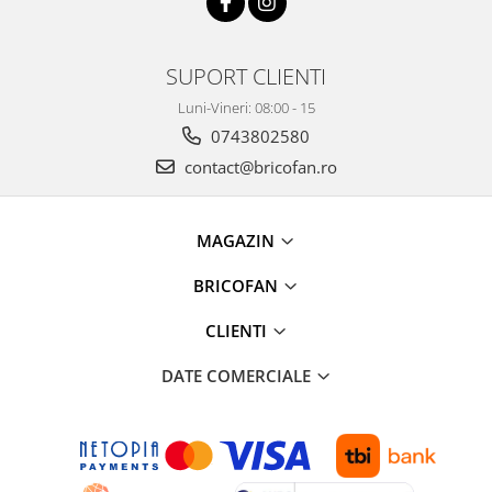
Pentru Casa si Camping
Aragaze, plite, piese butelii de
voiaj
SUPORT CLIENTI
Accesorii aragaze & butelii
Luni-Vineri: 08:00 - 15
Butelii
0743802580
Gratare
contact@bricofan.ro
Pirostrii si accesorii pentru gatit
Plite & aragaze
MAGAZIN
Iluminat & electrice
Prelungitoare & cabluri electrice
BRICOFAN
Becuri
CLIENTI
Coliere plastic
Conectori/doze
DATE COMERCIALE
Corpuri de iluminat
Lampi solare
Lanterne
Lumina de crestere pentru plante