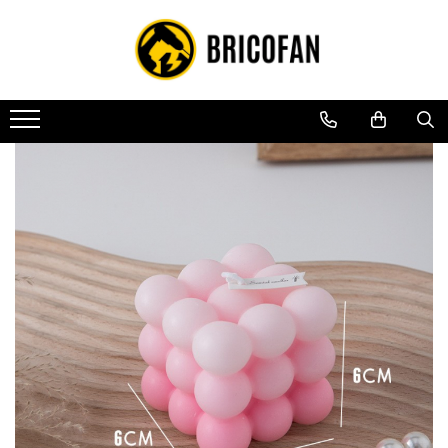
Toate Produsele
Vehicule electrice
Atv
Cu permis
Fără permis
Masini electrice
Motocross
Piese de schimb vehicule electrice
Scutere electrice
Scutere pe benzina
Tricicluri cargo fara permis
Tricicluri persoane
Trotinete electrice