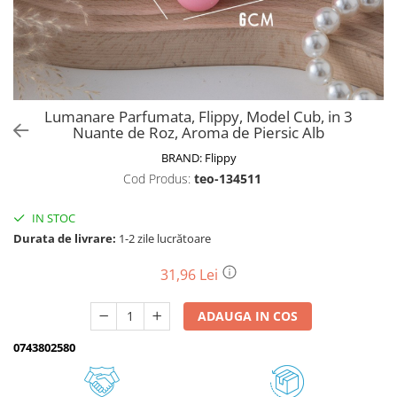
Biciclete, trotinete, triciclete
Biciclete electrice
Triciclete
Gradina
Lumanare Parfumata, Flippy, Model Cub, in 3
Motoburghie si accesorii
Nuante de Roz, Aroma de Piersic Alb
Accesorii motoburghie
BRAND:
Flippy
Motoburghie
Cod Produs:
teo-134511
Drujbe, fierastraie electrice
IN STOC
Drujbe pe benzina
Durata de livrare:
1-2 zile lucrătoare
Drujbe cu acumulator
Consumabile drujbe, fierastraie
31,96 Lei
electrice
Drujbe electrice
ADAUGA IN COS
Unelte electrice busteni
0743802580
Mori cereale si batoze porumb
Batoze - mori desfacat porumb