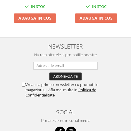
Zdrobitoare si teascuri
IN STOC
IN STOC
Teascuri
ADAUGA IN COS
ADAUGA IN COS
Zdrobitoare electrice
Zdrobitoare electrice & manuale
Zdrobitoare manuale
NEWSLETTER
Masini de cusut si accesorii
Articole antidaunatori gradina
Nu rata ofertele si promotiile noastre
Sere si solarii
Suflante si aspiratoare exterior
Unelte altoit
Vreau sa primesc newsletter cu promotiile
magazinului. Afla mai multe in
Politica de
Unelte manuale de gradina -
Confidentialitate
Stropitori
Folie si plase pt plante
SOCIAL
Masini de maturat manuale
Urmareste-ne in social media
Masini batut stalpi