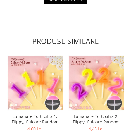
Tractoraș de tuns gazonul
Zootehnie
Incubatoare, oparitoare si
deplumatoare
Echipamente pentru animale
PRODUSE SIMILARE
Aparate de tuns animale
Piese si accesorii aparate de tuns
animale
Tarcuri animale
Semanatori
Masini batut stalpi si accesorii
Roabe & accesorii
Casute gradina si cutii depozitare
Mobilier gradina
Corturi, Prelate si plase de
Lumanare Tort, cifra 1,
Lumanare Tort, cifra 2,
umbrire
Flippy, Culoare Random
Flippy, Culoare Random
Lopeti zapada
4,60 Lei
4,45 Lei