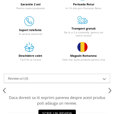
Granulatoare
Garantie 2 ani
Perioada Retur
Pentru toate produsele
In 14 zile prin Formular Retur
Mori pentru cereale
Mori pentru fructe si legume
Mori pentru furaje
Transport gratuit
Mori pentru furaje si resturi
Suport telefonic
De la a 2-a comanda, pentru tot
Si service autorizat
vegetale
restul anului!
Motoare granulatoare
Piese si accesorii mori
Tocatoare furaje si crengi
Deschidere colet
Magazin Romanesc
Tarif fix la livrare
Cele mai bune produse pentru tine
Tocatoare furaje
Consumabile si acesorii tocatoare
Tocatoare crengi
Review-uri
(0)
Motocoase, Trimmere si Masini de
tuns gazon
Motocositori cu motoare 2T
Daca doresti sa iti exprimi parerea despre acest produs
Trimmere electrice
poti adauga un review.
Masini de tuns gazon pe benzina
SCRIE UN REVIEW