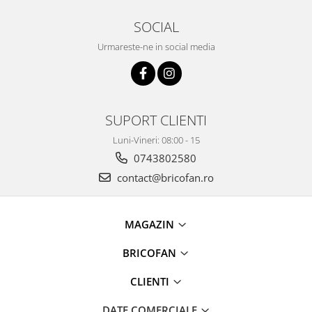
Pentru Casa si Camping
SOCIAL
Aragaze, plite, piese butelii de
voiaj
Urmareste-ne in social media
Accesorii aragaze & butelii
Butelii
Gratare
SUPORT CLIENTI
Pirostrii si accesorii pentru gatit
Plite & aragaze
Luni-Vineri: 08:00 - 15
Iluminat & electrice
0743802580
Prelungitoare & cabluri electrice
contact@bricofan.ro
Becuri
Coliere plastic
MAGAZIN
Conectori/doze
Corpuri de iluminat
BRICOFAN
Lampi solare
CLIENTI
Lanterne
Lumina de crestere pentru plante
DATE COMERCIALE