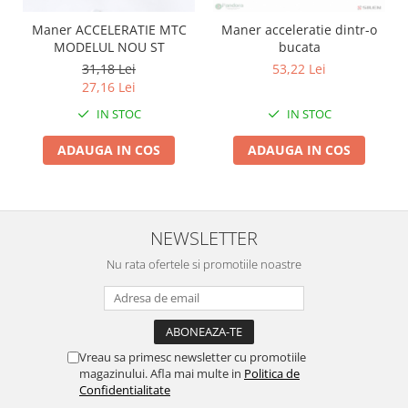
Zdrobitoare si teascuri
Maner ACCELERATIE MTC
Maner acceleratie dintr-o
MODELUL NOU ST
bucata
Teascuri
31,18 Lei
53,22 Lei
Zdrobitoare electrice
27,16 Lei
Zdrobitoare electrice & manuale
IN STOC
IN STOC
Zdrobitoare manuale
Masini de cusut si accesorii
ADAUGA IN COS
ADAUGA IN COS
Articole antidaunatori gradina
Sere si solarii
Suflante si aspiratoare exterior
NEWSLETTER
Unelte altoit
Nu rata ofertele si promotiile noastre
Unelte manuale de gradina -
Stropitori
Folie si plase pt plante
Vreau sa primesc newsletter cu promotiile
Masini de maturat manuale
magazinului. Afla mai multe in
Politica de
Confidentialitate
Masini batut stalpi