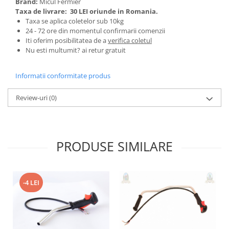
Brand:
Micul Fermier
Tractoraș de tuns gazonul
Taxa de livrare:
30 LEI oriunde in Romania.
Zootehnie
Taxa se aplica coletelor sub 10kg
24 - 72 ore din momentul confirmarii comenzii
Incubatoare, oparitoare si
Iti oferim posibilitatea de a
verifica coletul
deplumatoare
Nu esti multumit? ai retur gratuit
Echipamente pentru animale
Aparate de tuns animale
Informatii conformitate produs
Piese si accesorii aparate de tuns
animale
Review-uri
(0)
Tarcuri animale
Semanatori
Masini batut stalpi si accesorii
PRODUSE SIMILARE
Roabe & accesorii
Casute gradina si cutii depozitare
Mobilier gradina
-4 LEI
Corturi, Prelate si plase de
umbrire
Lopeti zapada