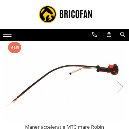
Toate Produsele
Vehicule electrice
Atv
Cu permis
-6 LEI
Fără permis
Masini electrice
Motocross
Piese de schimb vehicule electrice
Scutere electrice
Scutere pe benzina
Tricicluri cargo fara permis
Tricicluri persoane
Maner acceleratie MTC mare Robin
Trotinete electrice