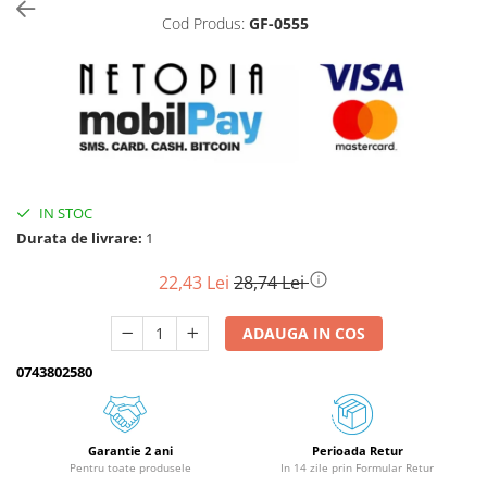
Cod Produs:
GF-0555
Biciclete, trotinete, triciclete
Biciclete electrice
Triciclete
Gradina
Motoburghie si accesorii
Accesorii motoburghie
IN STOC
Motoburghie
Durata de livrare:
1
Drujbe, fierastraie electrice
Drujbe pe benzina
22,43 Lei
28,74 Lei
Drujbe cu acumulator
ADAUGA IN COS
Consumabile drujbe, fierastraie
electrice
0743802580
Drujbe electrice
Unelte electrice busteni
Mori cereale si batoze porumb
Garantie 2 ani
Perioada Retur
Pentru toate produsele
In 14 zile prin Formular Retur
Batoze - mori desfacat porumb