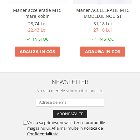
Zdrobitoare si teascuri
Maner acceleratie MTC
Maner ACCELERATIE MTC
mare Robin
MODELUL NOU ST
Teascuri
28,74 Lei
31,18 Lei
Zdrobitoare electrice
22,43 Lei
27,16 Lei
Zdrobitoare electrice & manuale
IN STOC
IN STOC
Zdrobitoare manuale
Masini de cusut si accesorii
ADAUGA IN COS
ADAUGA IN COS
Articole antidaunatori gradina
Sere si solarii
Suflante si aspiratoare exterior
NEWSLETTER
Unelte altoit
Nu rata ofertele si promotiile noastre
Unelte manuale de gradina -
Stropitori
Folie si plase pt plante
Vreau sa primesc newsletter cu promotiile
Masini de maturat manuale
magazinului. Afla mai multe in
Politica de
Confidentialitate
Masini batut stalpi