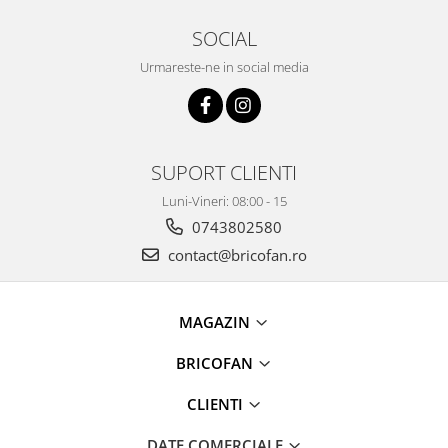
Pentru Casa si Camping
SOCIAL
Aragaze, plite, piese butelii de
voiaj
Urmareste-ne in social media
Accesorii aragaze & butelii
Butelii
Gratare
SUPORT CLIENTI
Pirostrii si accesorii pentru gatit
Plite & aragaze
Luni-Vineri: 08:00 - 15
Iluminat & electrice
0743802580
Prelungitoare & cabluri electrice
contact@bricofan.ro
Becuri
Coliere plastic
MAGAZIN
Conectori/doze
Corpuri de iluminat
BRICOFAN
Lampi solare
CLIENTI
Lanterne
Lumina de crestere pentru plante
DATE COMERCIALE