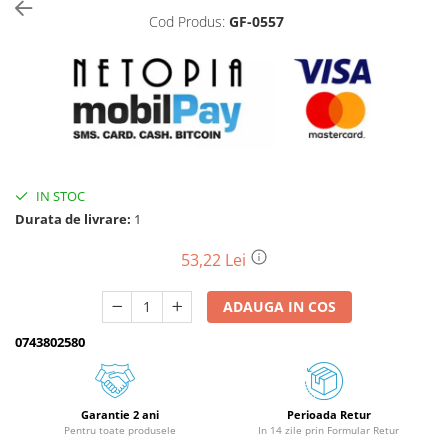
Cod Produs:
GF-0557
Biciclete, trotinete, triciclete
Biciclete electrice
Triciclete
Gradina
Motoburghie si accesorii
Accesorii motoburghie
IN STOC
Motoburghie
Durata de livrare:
1
Drujbe, fierastraie electrice
Drujbe pe benzina
53,22 Lei
Drujbe cu acumulator
ADAUGA IN COS
Consumabile drujbe, fierastraie
electrice
0743802580
Drujbe electrice
Unelte electrice busteni
Mori cereale si batoze porumb
Garantie 2 ani
Perioada Retur
Pentru toate produsele
In 14 zile prin Formular Retur
Batoze - mori desfacat porumb