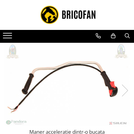
Toate Produsele
Vehicule electrice
Atv
Cu permis
Fără permis
Masini electrice
Motocross
Piese de schimb vehicule electrice
Scutere electrice
Scutere pe benzina
Tricicluri cargo fara permis
Tricicluri persoane
Maner acceleratie dintr-o bucata
Trotinete electrice