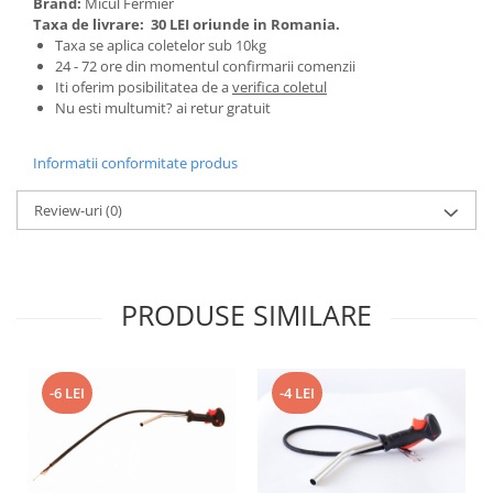
Brand:
Micul Fermier
Tractoraș de tuns gazonul
Taxa de livrare:
30 LEI oriunde in Romania.
Zootehnie
Taxa se aplica coletelor sub 10kg
24 - 72 ore din momentul confirmarii comenzii
Incubatoare, oparitoare si
Iti oferim posibilitatea de a
verifica coletul
deplumatoare
Nu esti multumit? ai retur gratuit
Echipamente pentru animale
Aparate de tuns animale
Informatii conformitate produs
Piese si accesorii aparate de tuns
animale
Review-uri
(0)
Tarcuri animale
Semanatori
Masini batut stalpi si accesorii
PRODUSE SIMILARE
Roabe & accesorii
Casute gradina si cutii depozitare
Mobilier gradina
-6 LEI
-4 LEI
Corturi, Prelate si plase de
umbrire
Lopeti zapada