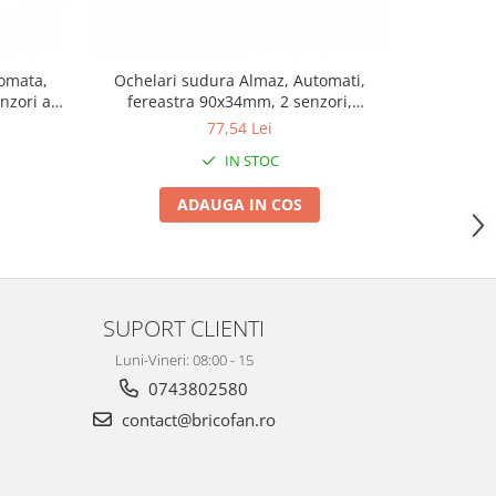
omata,
Ochelari sudura Almaz, Automati,
Masca su
nzori arc
fereastra 90x34mm, 2 senzori,
lizare
sudura/polizare
77,54 Lei
IN STOC
ADAUGA IN COS
SUPORT CLIENTI
Luni-Vineri: 08:00 - 15
0743802580
contact@bricofan.ro