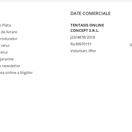
DATE COMERCIALE
 Plata
TENTASIS ONLINE
CONCEPT S.R.L.
 de livrare
J23/4878/2018
Produselor
Ro39970151
©
 retur
Voluntari, Ilfov
retur
garantie
a newsletter
a online a litigiilor