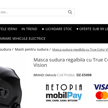
ELE IERNII
IN TREND
★ LICHIDARE STOC
♥ OFERTE SUB 99 LE
LIVRARE VEHICULE ELECTRICE
 sudura /
Masti pentru sudura /
Masca sudura regalbila cu True Color V
Masca sudura regalbila cu True C
Vision
Cod Produs:
DZ-ES008
BRAND:
Detoolz