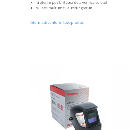
Tractoraș de tuns gazonul
Iti oferim posibilitatea de a
verifica coletul
Nu esti multumit? ai retur gratuit
Zootehnie
Incubatoare, oparitoare si
Informatii conformitate produs
deplumatoare
Echipamente pentru animale
Aparate de tuns animale
Piese si accesorii aparate de tuns
animale
Tarcuri animale
Semanatori
Masini batut stalpi si accesorii
Roabe & accesorii
Casute gradina si cutii depozitare
Mobilier gradina
Corturi, Prelate si plase de
umbrire
Lopeti zapada