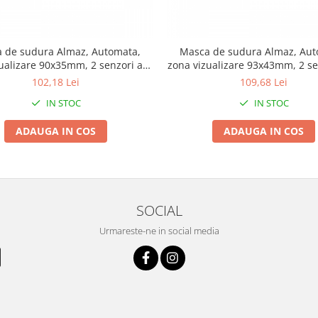
 de sudura Almaz, Automata,
Masca de sudura Almaz, Aut
ualizare 90x35mm, 2 senzori arc
zona vizualizare 93x43mm, 2 se
a, destinata sudura/polizare
sudura, destinata sudura/po
102,18 Lei
109,68 Lei
IN STOC
IN STOC
ADAUGA IN COS
ADAUGA IN COS
SOCIAL
Urmareste-ne in social media