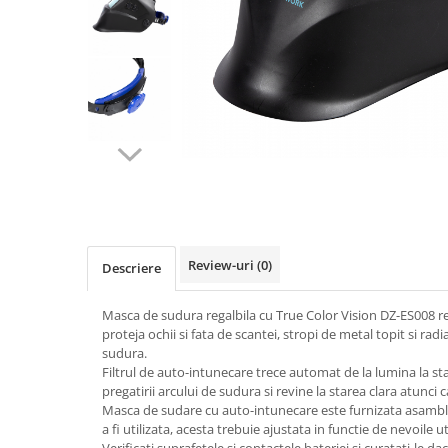
Biciclete, trotinete, triciclete
Biciclete electrice
Triciclete
Gradina
Motoburghie si accesorii
Accesorii motoburghie
Motoburghie
Drujbe, fierastraie electrice
Drujbe pe benzina
Review-uri
(0)
Descriere
Drujbe cu acumulator
Consumabile drujbe, fierastraie
Masca de sudura regalbila cu True Color Vision DZ-ES008 r
electrice
proteja ochii si fata de scantei, stropi de metal topit si rad
Drujbe electrice
sudura.
Filtrul de auto-intunecare trece automat de la lumina la st
Unelte electrice busteni
pregatirii arcului de sudura si revine la starea clara atunci
Mori cereale si batoze porumb
Masca de sudare cu auto-intunecare este furnizata asambla
a fi utilizata, acesta trebuie ajustata in functie de nevoile ut
Batoze - mori desfacat porumb
Verificati suprafetele si contactele bateriei si curatati-le da