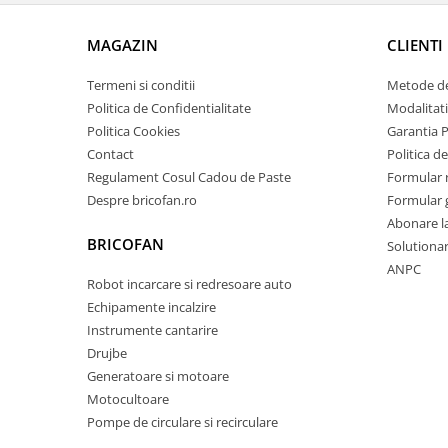
Pentru Casa si Camping
Aragaze, plite, piese butelii de
MAGAZIN
CLIENTI
voiaj
Termeni si conditii
Metode de
Accesorii aragaze & butelii
Politica de Confidentialitate
Modalitati
Butelii
Politica Cookies
Garantia 
Gratare
Contact
Politica de
Pirostrii si accesorii pentru gatit
Regulament Cosul Cadou de Paste
Formular 
Plite & aragaze
Despre bricofan.ro
Formular 
Iluminat & electrice
Abonare l
BRICOFAN
Solutionare
Prelungitoare & cabluri electrice
ANPC
Becuri
Robot incarcare si redresoare auto
Coliere plastic
Echipamente incalzire
Conectori/doze
Instrumente cantarire
Drujbe
Corpuri de iluminat
Generatoare si motoare
Lampi solare
Motocultoare
Lanterne
Pompe de circulare si recirculare
Lumina de crestere pentru plante