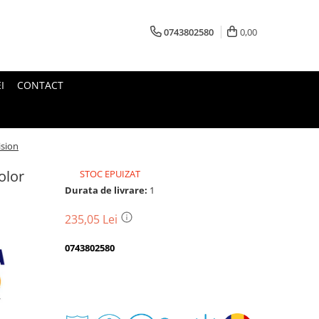
0743802580
0,00
I
CONTACT
ision
olor
STOC EPUIZAT
Durata de livrare:
1
235,05 Lei
0743802580
Transport
gratuit
Perioada
Magazin
De
Garantie
Deschidere
Retur
Romanesc
la
Suport
2
colet
In
a
Cele