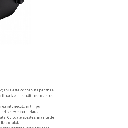
eglabila este conceputa pentru a
iatii nocive in conditii normale de
area intunecata in timpul
 cand se termina sudarea.
ta. Cu toate acestea, inainte de
ilizatorului.
ca este necesar. Verificati daca