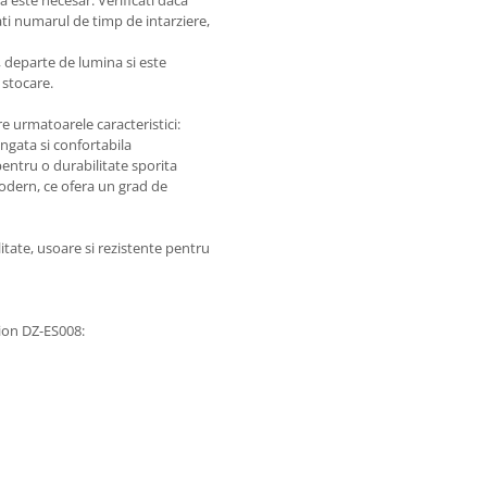
tati numarul de timp de intarziere,
, departe de lumina si este
 stocare.
e urmatoarele caracteristici:
lungata si confortabila
 pentru o durabilitate sporita
odern, ce ofera un grad de
itate, usoare si rezistente pentru
sion DZ-ES008: