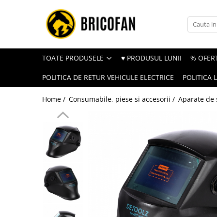
Toate Produsele
Vehicule electrice
TOATE PRODUSELE
♥ PRODUSUL LUNII
% OFERT
Atv
POLITICA DE RETUR VEHICULE ELECTRICE
POLITICA 
Cu permis
Fără permis
Home /
Consumabile, piese si accesorii /
Aparate de
Masini electrice
Motocross
Piese de schimb vehicule electrice
Scutere electrice
Scutere pe benzina
Tricicluri cargo fara permis
Tricicluri persoane
Trotinete electrice