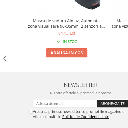
Zdrobitoare si teascuri
Teascuri
Masca de sudura Almaz, Automata,
Masca
Zdrobitoare electrice
zona vizualizare 90x35mm, 2 senzori arc
zona viz
Zdrobitoare electrice & manuale
sudura, destinata sudura
sudur
84,13 Lei
Zdrobitoare manuale
IN STOC
Masini de cusut si accesorii
ADAUGA IN COS
Articole antidaunatori gradina
Sere si solarii
Suflante si aspiratoare exterior
Unelte altoit
NEWSLETTER
Unelte manuale de gradina -
Nu rata ofertele si promotiile noastre
Stropitori
Folie si plase pt plante
Vreau sa primesc newsletter cu promotiile magazinului.
Masini de maturat manuale
Afla mai multe in
Politica de Confidentialitate
Masini batut stalpi