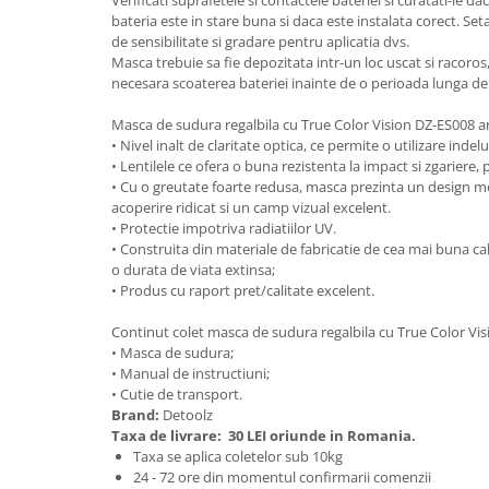
Granulatoare
bateria este in stare buna si daca este instalata corect. Se
de sensibilitate si gradare pentru aplicatia dvs.
Mori pentru cereale
Masca trebuie sa fie depozitata intr-un loc uscat si racoros
Mori pentru fructe si legume
necesara scoaterea bateriei inainte de o perioada lunga de
Mori pentru furaje
Masca de sudura regalbila cu True Color Vision DZ-ES008 ar
Mori pentru furaje si resturi
• Nivel inalt de claritate optica, ce permite o utilizare inde
vegetale
• Lentilele ce ofera o buna rezistenta la impact si zgariere,
Motoare granulatoare
• Cu o greutate foarte redusa, masca prezinta un design m
Piese si accesorii mori
acoperire ridicat si un camp vizual excelent.
• Protectie impotriva radiatiilor UV.
Tocatoare furaje si crengi
• Construita din materiale de fabricatie de cea mai buna cal
Tocatoare furaje
o durata de viata extinsa;
• Produs cu raport pret/calitate excelent.
Consumabile si acesorii tocatoare
Tocatoare crengi
Continut colet masca de sudura regalbila cu True Color Vi
• Masca de sudura;
Motocoase, Trimmere si Masini de
• Manual de instructiuni;
tuns gazon
• Cutie de transport.
Motocositori cu motoare 2T
Brand:
Detoolz
Taxa de livrare:
30 LEI oriunde in Romania.
Trimmere electrice
Taxa se aplica coletelor sub 10kg
Masini de tuns gazon pe benzina
24 - 72 ore din momentul confirmarii comenzii