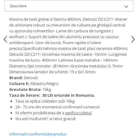
Tractoraș de tuns gazonul
Descriere
Zootehnie
Incubatoare, oparitoare si
Masina de taiat gresie si faianta 400mm, Detoolz DZ-C211- Maner
de actionare robust cu mecanism de culisare pe ghidajul central
deplumatoare
cu ajutorului rulmentilor- Lame din carbura de tungsten (
Echipamente pentru animale
wolfram )- Suport de taiere din aluminiu prevazut cu cauciuc
Aparate de tuns animale
antiderapant- Usor de lucrat, fixare rapida si taiere
precisa.Specificatii tehnice masina de taiat placi ceramice 400mm,
Piese si accesorii aparate de tuns
Detoolz DZ-C211• Grosimea maxima de taiere -10mm• Lungimea
animale
maxima de lucru- 400mm• Latimea bazei metalice - 140mm•
Tarcuri animale
Diametru tijei cromate - Ø14mm• Grosimea metalului: 0, 7mm•
Semanatori
Dimensiunea lamelor de schimb: 15 x 6x1.5mm;
Brand:
Detoolz
Masini batut stalpi si accesorii
Culoare E:
Albastru/Negru
Greutate Bruta:
16kg
Roabe & accesorii
Taxa de livrare:
30 LEI oriunde in Romania.
Casute gradina si cutii depozitare
Taxa se aplica coletelor sub 10kg
24 - 72 ore din momentul confirmarii comenzii
Mobilier gradina
Iti oferim posibilitatea de a
verifica coletul
Nu esti multumit? ai retur gratuit
Corturi, Prelate si plase de
umbrire
Informatii conformitate produs
Lopeti zapada