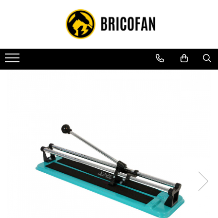
Toate Produsele
Vehicule electrice
Atv
Cu permis
Fără permis
Masini electrice
Motocross
Piese de schimb vehicule electrice
Scutere electrice
Scutere pe benzina
Tricicluri cargo fara permis
Tricicluri persoane
Trotinete electrice