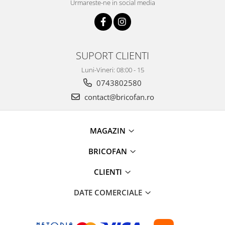
Urmareste-ne in social media
Proiectoare & lampi de lucru
Veioze si Lampi
Cantarire
Cantare comerciale
SUPORT CLIENTI
Cantare Corporale
Luni-Vineri: 08:00 - 15
Aparate de spalat cu presiune si
0743802580
accesorii
contact@bricofan.ro
Accesorii aparatele de spalat cu
presiune
Aparate de spalat cu presiune
MAGAZIN
Instalatii sanitare
Articole si accesorii pentru baie
BRICOFAN
Baterii baie
CLIENTI
Baterii bucatarie
Baterii cada
DATE COMERCIALE
Baterii electrice
Baterii lavoar