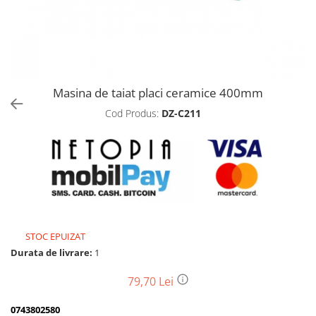
Biciclete, trotinete, triciclete
Biciclete electrice
Triciclete
Gradina
Masina de taiat placi ceramice 400mm
Motoburghie si accesorii
Cod Produs:
DZ-C211
Accesorii motoburghie
Motoburghie
Drujbe, fierastraie electrice
Drujbe pe benzina
Drujbe cu acumulator
Consumabile drujbe, fierastraie
electrice
STOC EPUIZAT
Drujbe electrice
Durata de livrare:
1
Unelte electrice busteni
79,70 Lei
Mori cereale si batoze porumb
Batoze - mori desfacat porumb
0743802580