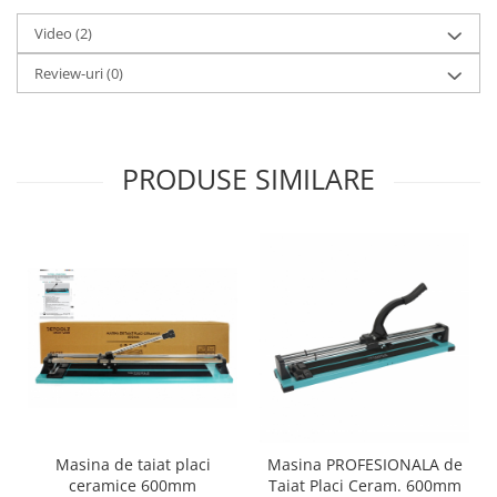
Zdrobitoare si teascuri
Video
(2)
Teascuri
Review-uri
(0)
Zdrobitoare electrice
Zdrobitoare electrice & manuale
Zdrobitoare manuale
PRODUSE SIMILARE
Masini de cusut si accesorii
Articole antidaunatori gradina
Sere si solarii
Suflante si aspiratoare exterior
Unelte altoit
Unelte manuale de gradina -
Stropitori
Folie si plase pt plante
Masini de maturat manuale
Masina de taiat placi
Masina PROFESIONALA de
Masini batut stalpi
ceramice 600mm
Taiat Placi Ceram. 600mm