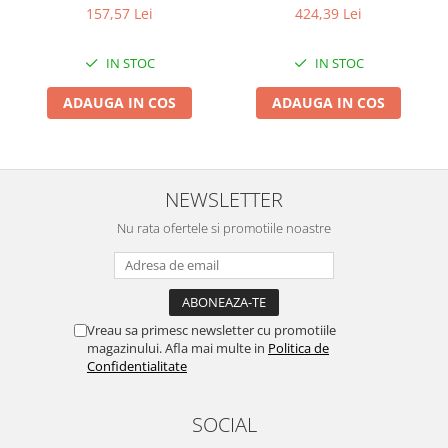
Pentru Casa si Camping
157,57 Lei
424,39 Lei
Aragaze, plite, piese butelii de
voiaj
IN STOC
IN STOC
Accesorii aragaze & butelii
ADAUGA IN COS
ADAUGA IN COS
Butelii
Gratare
Pirostrii si accesorii pentru gatit
Plite & aragaze
NEWSLETTER
Iluminat & electrice
Nu rata ofertele si promotiile noastre
Prelungitoare & cabluri electrice
Becuri
Coliere plastic
Conectori/doze
Vreau sa primesc newsletter cu promotiile
magazinului. Afla mai multe in
Politica de
Corpuri de iluminat
Confidentialitate
Lampi solare
Lanterne
SOCIAL
Lumina de crestere pentru plante