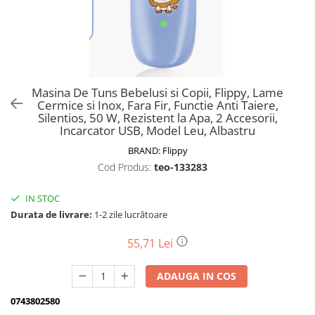
Biciclete, trotinete, triciclete
Biciclete electrice
Triciclete
Gradina
Masina De Tuns Bebelusi si Copii, Flippy, Lame
Motoburghie si accesorii
Cermice si Inox, Fara Fir, Functie Anti Taiere,
Silentios, 50 W, Rezistent la Apa, 2 Accesorii,
Accesorii motoburghie
Incarcator USB, Model Leu, Albastru
Motoburghie
BRAND:
Flippy
Drujbe, fierastraie electrice
Cod Produs:
teo-133283
Drujbe pe benzina
Drujbe cu acumulator
IN STOC
Durata de livrare:
1-2 zile lucrătoare
Consumabile drujbe, fierastraie
electrice
55,71 Lei
Drujbe electrice
Unelte electrice busteni
ADAUGA IN COS
Mori cereale si batoze porumb
0743802580
Batoze - mori desfacat porumb