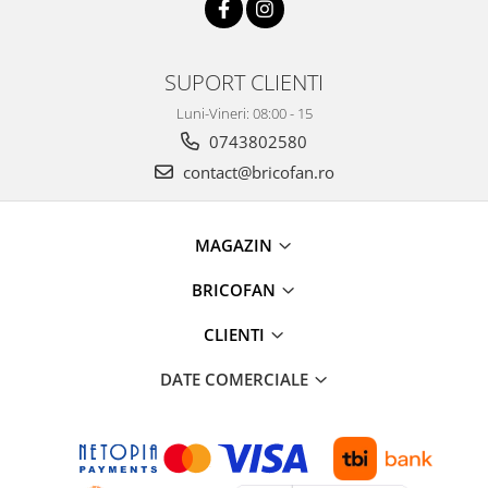
Pentru Casa si Camping
Aragaze, plite, piese butelii de
voiaj
SUPORT CLIENTI
Accesorii aragaze & butelii
Luni-Vineri: 08:00 - 15
Butelii
0743802580
Gratare
contact@bricofan.ro
Pirostrii si accesorii pentru gatit
Plite & aragaze
Iluminat & electrice
MAGAZIN
Prelungitoare & cabluri electrice
BRICOFAN
Becuri
Coliere plastic
CLIENTI
Conectori/doze
DATE COMERCIALE
Corpuri de iluminat
Lampi solare
Lanterne
Lumina de crestere pentru plante