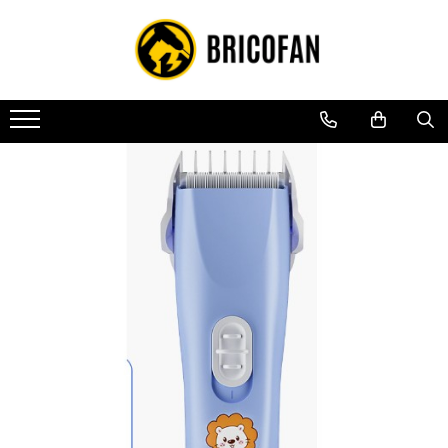
Toate Produsele
Vehicule electrice
Atv
Cu permis
Fără permis
Masini electrice
Motocross
Piese de schimb vehicule electrice
Scutere electrice
Scutere pe benzina
Tricicluri cargo fara permis
Tricicluri persoane
Trotinete electrice