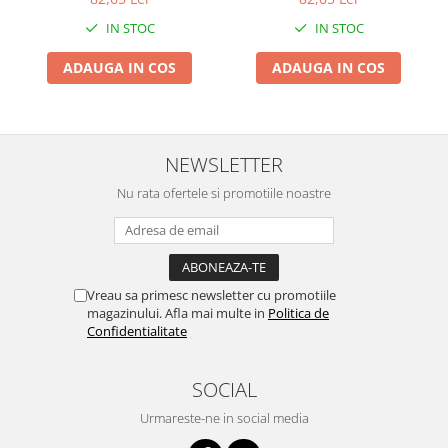
Inclus, Periuta de Curatare,
Inclus, Periuta de Curatare,
Zdrobitoare si teascuri
IN STOC
IN STOC
Husa, Reincarcabil,
Husa, Reincarcabil,
7.3x7.5x3.3 cm, Negru
7.3x7.5x3.3 cm, Gri
Teascuri
ADAUGA IN COS
ADAUGA IN COS
Zdrobitoare electrice
Zdrobitoare electrice & manuale
Zdrobitoare manuale
Masini de cusut si accesorii
NEWSLETTER
Articole antidaunatori gradina
Nu rata ofertele si promotiile noastre
Sere si solarii
Suflante si aspiratoare exterior
Unelte altoit
Vreau sa primesc newsletter cu promotiile
Unelte manuale de gradina -
magazinului. Afla mai multe in
Politica de
Confidentialitate
Stropitori
Folie si plase pt plante
SOCIAL
Masini de maturat manuale
Urmareste-ne in social media
Masini batut stalpi