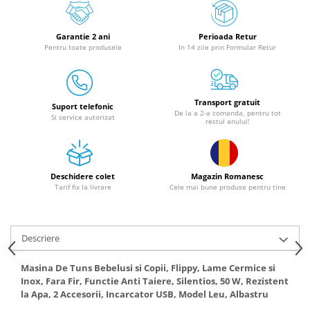
Granulatoare
Mori pentru cereale
Garantie 2 ani
Perioada Retur
Mori pentru fructe si legume
Pentru toate produsele
In 14 zile prin Formular Retur
Mori pentru furaje
Mori pentru furaje si resturi
vegetale
Transport gratuit
Suport telefonic
Motoare granulatoare
De la a 2-a comanda, pentru tot
Si service autorizat
restul anului!
Piese si accesorii mori
Tocatoare furaje si crengi
Tocatoare furaje
Deschidere colet
Magazin Romanesc
Consumabile si acesorii tocatoare
Tarif fix la livrare
Cele mai bune produse pentru tine
Tocatoare crengi
Motocoase, Trimmere si Masini de
tuns gazon
Descriere
Motocositori cu motoare 2T
Masina De Tuns Bebelusi si Copii, Flippy, Lame Cermice si
Trimmere electrice
Inox, Fara Fir, Functie Anti Taiere, Silentios, 50 W, Rezistent
la Apa, 2 Accesorii, Incarcator USB, Model Leu, Albastru
Masini de tuns gazon pe benzina