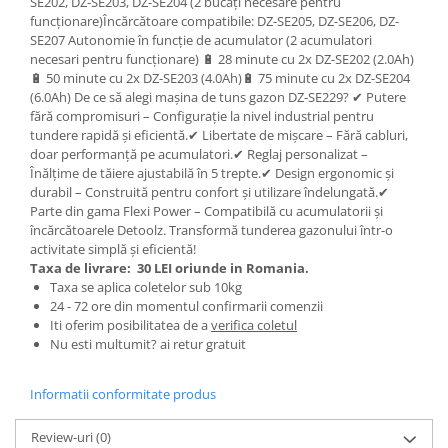
Ochelari si casti de protectie
SE202, DZ-SE203, DZ-SE204 (2 bucăți necesare pentru
Perii si aparate scame
funcționare)Încărcătoare compatibile: DZ-SE205, DZ-SE206, DZ-
Statii si pistoale de lipit
Stergatoare geam
SE207 Autonomie în funcție de acumulator (2 acumulatori
Statii si pistoale de lipit
necesari pentru funcționare) 🔋 28 minute cu 2x DZ-SE202 (2.0Ah)
Umerase pentru haine si suporturi
🔋 50 minute cu 2x DZ-SE203 (4.0Ah)🔋 75 minute cu 2x DZ-SE204
Accesorii, consumabile, piese
Uscatoare si standere haine
(6.0Ah) De ce să alegi mașina de tuns gazon DZ-SE229? ✔ Putere
Bucatarie si electrocasnice
Accesorii
fără compromisuri – Configurație la nivel industrial pentru
tundere rapidă și eficientă.✔ Libertate de mișcare – Fără cabluri,
Acumulatori si incarcatoare scule
Masini de carnati si accesorii
doar performanță pe acumulatori.✔ Reglaj personalizat –
electrice
Espressoare si cafetiere
Înălțime de tăiere ajustabilă în 5 trepte.✔ Design ergonomic și
Discuri taiere
durabil – Construită pentru confort și utilizare îndelungată.✔
Masini de piper si nuci
Parte din gama Flexi Power – Compatibilă cu acumulatorii și
Strung
Accesorii si consumabile masini de
încărcătoarele Detoolz. Transformă tunderea gazonului într-o
tocat carne
Scule de mana
activitate simplă și eficientă!
Taxa de livrare:
30 LEI oriunde in Romania.
Autocolant de bucatarie
Accesorii masini de taiat placi
Taxa se aplica coletelor sub 10kg
Blendere
ceramice
24 - 72 ore din momentul confirmarii comenzii
Ceaune
Accesorii placi ceramice
Iti oferim posibilitatea de a
verifica coletul
Nu esti multumit? ai retur gratuit
Dozatoare
Carabine, vartejuri, belciuge
Fete de masa
Clesti si truse de sertizare
Informatii conformitate produs
Fierbatoare
Fierastraie manuale
Friteuze
Foarfeci constructii
Review-uri
(0)