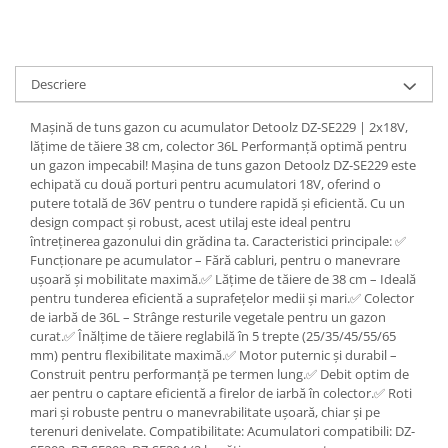
Scule pneumatice
Teascuri
Kituri de siguranta si supravietuire
Ridicare greutati
Zdrobitoare electrice
Kit-uri siguranta auto
Accesorii pentru macarale
Zdrobitoare electrice & manuale
Kit-uri Supravietuire si Accesorii
Descriere
Macarale electrice
Zdrobitoare manuale
Camping
Macarale manuale
Masini de cusut si accesorii
Curatenie si menaj
Mașină de tuns gazon cu acumulator Detoolz DZ-SE229 | 2x18V,
Aparate si instrumente de masurat
Articole antidaunatori gradina
lățime de tăiere 38 cm, colector 36L Performanță optimă pentru
Accesorii ingrijire casa
un gazon impecabil! Mașina de tuns gazon Detoolz DZ-SE229 este
Rulete
Sere si solarii
Accesorii maturi, mopuri si galeti
echipată cu două porturi pentru acumulatori 18V, oferind o
Telemetre, nivele, sublere
putere totală de 36V pentru o tundere rapidă și eficientă. Cu un
Aparate de calcat
Suflante si aspiratoare exterior
Masini de polisat
design compact și robust, acest utilaj este ideal pentru
Aspiratoare electrice
Unelte altoit
întreținerea gazonului din grădina ta. Caracteristici principale: ✅
Rindele electrice
Cutii depozitare diverse
Funcționare pe acumulator – Fără cabluri, pentru o manevrare
Unelte manuale de gradina -
ușoară și mobilitate maximă.✅ Lățime de tăiere de 38 cm – Ideală
Cutii depozitare medicamente
Pistoale electrice aer cald si vopsit
pentru tunderea eficientă a suprafețelor medii și mari.✅ Colector
Stropitori
Cutii pentru chei
Pistoale electrice aer cald
de iarbă de 36L – Strânge resturile vegetale pentru un gazon
Folie si plase pt plante
Dulapuri si rafturi de depozitare
curat.✅ Înălțime de tăiere reglabilă în 5 trepte (25/35/45/55/65
Pistoale electrice de vopsit
mm) pentru flexibilitate maximă.✅ Motor puternic și durabil –
Masini de maturat manuale
Maturi, mopuri si galeti
Echipamente de protectie
Construit pentru performanță pe termen lung.✅ Debit optim de
Organizatoare imbracaminte si
Masini batut stalpi
aer pentru o captare eficientă a firelor de iarbă în colector.✅ Roti
Cizme, bocanci, pantofi si galosi
incaltaminte
mari și robuste pentru o manevrabilitate ușoară, chiar și pe
Manusi si palmare
terenuri denivelate. Compatibilitate: Acumulatori compatibili: DZ-
Perii de curatare