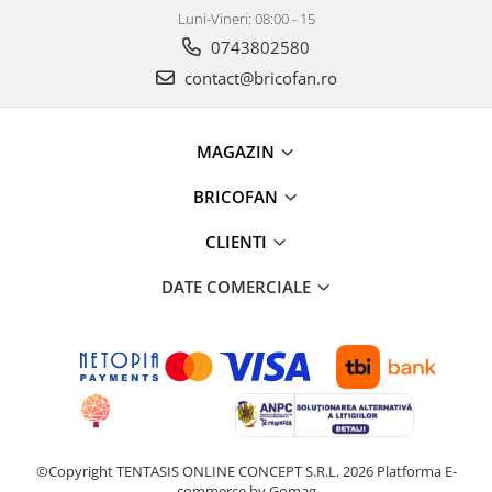
Clesti auto
Luni-Vineri: 08:00 - 15
Compresoare auto si pompe
0743802580
Cricuri
contact@bricofan.ro
Intretinere interior/exterior
Modulatoare FM
Perii de zapada si raclete
MAGAZIN
Pompe de transfer
BRICOFAN
Decoratiuni, ornamente si articole
Craciun
CLIENTI
Accesorii si componente craciun
DATE COMERCIALE
Beteala si ghirlande Craciun
Brazi de Craciun
Costume Craciun
Decoratiuni luminoase exterioare &
interioare
Figurine muzicale
Figurine si decoratiuni Craciun
©Copyright TENTASIS ONLINE CONCEPT S.R.L. 2026
Platforma E-
Furtun - Tub - rola craciun
commerce by Gomag