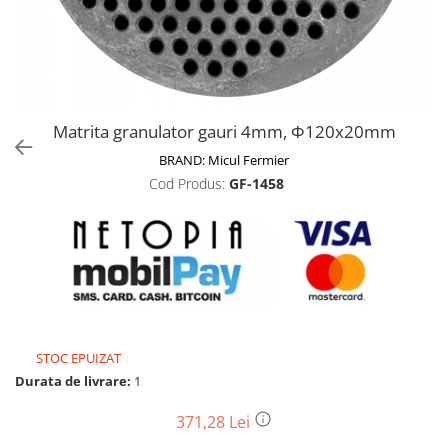
Biciclete, trotinete, triciclete
Biciclete electrice
Triciclete
Gradina
Matrita granulator gauri 4mm, Φ120x20mm
Motoburghie si accesorii
BRAND:
Micul Fermier
Accesorii motoburghie
Cod Produs:
GF-1458
Motoburghie
Drujbe, fierastraie electrice
Drujbe pe benzina
Drujbe cu acumulator
Consumabile drujbe, fierastraie
electrice
Drujbe electrice
STOC EPUIZAT
Unelte electrice busteni
Durata de livrare:
1
Mori cereale si batoze porumb
371,28 Lei
Batoze - mori desfacat porumb