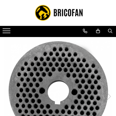
Toate Produsele
Vehicule electrice
Atv
Cu permis
Fără permis
Masini electrice
Motocross
Piese de schimb vehicule electrice
Scutere electrice
Scutere pe benzina
Tricicluri cargo fara permis
Tricicluri persoane
Trotinete electrice