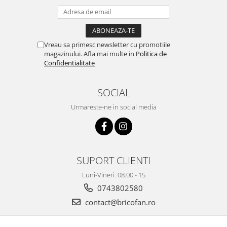
Pentru Casa si Camping
Aragaze, plite, piese butelii de
voiaj
Vreau sa primesc newsletter cu promotiile
Accesorii aragaze & butelii
magazinului. Afla mai multe in
Politica de
Butelii
Confidentialitate
Gratare
Pirostrii si accesorii pentru gatit
SOCIAL
Plite & aragaze
Urmareste-ne in social media
Iluminat & electrice
Prelungitoare & cabluri electrice
Becuri
Coliere plastic
SUPORT CLIENTI
Conectori/doze
Luni-Vineri: 08:00 - 15
Corpuri de iluminat
0743802580
Lampi solare
contact@bricofan.ro
Lanterne
Lumina de crestere pentru plante