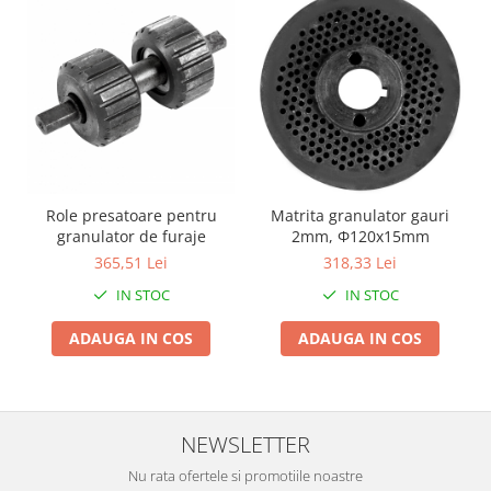
Zdrobitoare si teascuri
Teascuri
Zdrobitoare electrice
Zdrobitoare electrice & manuale
Zdrobitoare manuale
Masini de cusut si accesorii
Articole antidaunatori gradina
Role presatoare pentru
Matrita granulator gauri
granulator de furaje
2mm, Φ120x15mm
Sere si solarii
365,51 Lei
318,33 Lei
Suflante si aspiratoare exterior
IN STOC
IN STOC
Unelte altoit
ADAUGA IN COS
ADAUGA IN COS
Unelte manuale de gradina -
Stropitori
Folie si plase pt plante
Masini de maturat manuale
NEWSLETTER
Masini batut stalpi
Nu rata ofertele si promotiile noastre