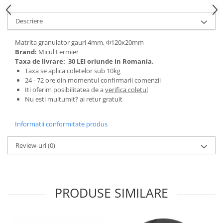
Tractoraș de tuns gazonul
Zootehnie
Descriere
Incubatoare, oparitoare si
deplumatoare
Matrita granulator gauri 4mm, Φ120x20mm
Brand:
Micul Fermier
Echipamente pentru animale
Taxa de livrare:
30 LEI oriunde in Romania.
Aparate de tuns animale
Taxa se aplica coletelor sub 10kg
Piese si accesorii aparate de tuns
24 - 72 ore din momentul confirmarii comenzii
animale
Iti oferim posibilitatea de a
verifica coletul
Nu esti multumit? ai retur gratuit
Tarcuri animale
Semanatori
Informatii conformitate produs
Masini batut stalpi si accesorii
Review-uri
(0)
Roabe & accesorii
Casute gradina si cutii depozitare
Mobilier gradina
PRODUSE SIMILARE
Corturi, Prelate si plase de
umbrire
Lopeti zapada